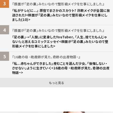
3
顔面が「足の裏」みたいなので整形級メイクを仕事にしました
「私がテレビに...」 原宿でまさかのスカウト? 詐欺メイクが全国に放
送された!<顔面が「足の裏」みたいなので整形級メイクを仕事にし
ました(10)>
4
顔面が「足の裏」みたいなので整形級メイクを仕事にしました
「足の裏」→「人間」に変身したYouTuber。「人生、捨てたもんじゃ
ない!」と思えるコミックエッセイ<顔面が「足の裏」みたいなので整
形級メイクを仕事にしました>
5
16歳の母 ~助産師が見た、奇跡の出産物語~
「私...赤ちゃんができました」――産むことを選んだ少女。「後悔しない・
させない」ように生きていく<16歳の母 ~助産師が見た、奇跡の出産
物語~>
もっと見る