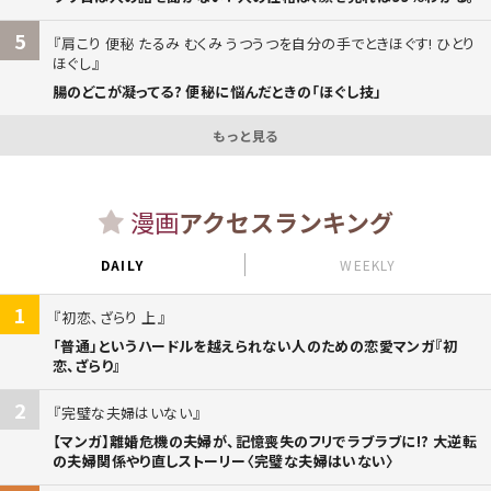
5
肩こり 便秘 たるみ むくみ うつうつを自分の手でときほぐす! ひとり
ほぐし
腸のどこが凝ってる? 便秘に悩んだときの「ほぐし技」
もっと見る
漫画
アクセスランキング
DAILY
WEEKLY
1
初恋、ざらり 上
「普通」というハードルを越えられない人のための恋愛マンガ『初
恋、ざらり』
2
完璧な夫婦はいない
【マンガ】離婚危機の夫婦が、記憶喪失のフリでラブラブに!? 大逆転
の夫婦関係やり直しストーリー〈完璧な夫婦はいない〉