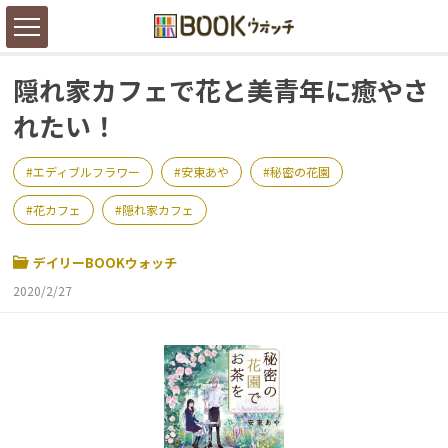
隠れ家カフェで花と美青年に癒やさ
れたい！
エディブルフラワー
安東あや
秘密の花園
花カフェ
隠れ家カフェ
デイリーBOOKウォッチ
2020/2/27