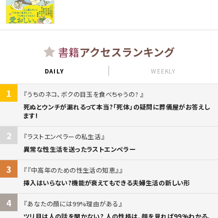
書籍
アクセスランキング
DAILY
WEEKLY
1
うちのネコ、ボクの目玉を食べちゃうの?
死ぬとウンチが漏れるって本当?「死体」の疑問に葬儀屋がお答えし
ます!
2
ラストエンペラーの私生活
異常な性生活を送ったラストエンペラー
3
『中高年のための性生活の知恵』
挿入はいらない?機能が衰えてもできる夫婦生活の新しい形
4
あなたの顔には99%理由がある
ツリ目は人の話を聞かない? 人の性格は、顔を見れば99%わかる。