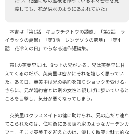
たつ、花園に緑の屋根を作っている木々――どこを見
渡しても、花が洪水のようにあふれていた」
本書は「第1話 キョウチクトウの誘惑」「第2話 ラ
イラックの憂鬱」「第3話 レンゲソウの窮地」「第4
話 花冷えの日」からなる連作短編集。
高1の英美里には、8つ上の兄がいる。兄は英美里に甘
えてくるのだが、英美里は密かにそれを嬉しく思ってい
た。ある日、英美里は兄の婚約を知りショックを受ける。
さらに、兄が婚約者とは別の女性と親しげに歩いていると
ころを目撃し、気分が悪くなってしまう。
英美里はクラスメイトの健に助けられ、兄の店だと連れ
てこられたのは、住宅街にある隠れ家のようなガーデンカ
フェ。そこで英美里を迎えたのは、優しく微笑む魅力的な