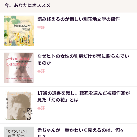
今、あなたにオススメ
読み終えるのが惜しい別荘地文学の傑作
書評
なぜヒトの女性の乳房だけが常に膨らんでい
るのか
書評
17通の遺書を残し、轢死を選んだ被爆作家が
見た「幻の花」とは
書評
赤ちゃんが一番かわいく見えるのは、何ヶ
月？