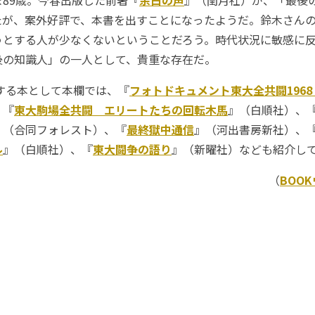
89歳。今春出版した前著『
余白の声
』（閏月社）が、「最後
たが、案外好評で、本書を出すことになったようだ。鈴木さん
うとする人が少なくないということだろう。時代状況に敏感に
後の知識人」の一人として、貴重な存在だ。
する本として本欄では、『
フォトドキュメント東大全共闘1968‐
、『
東大駒場全共闘 エリートたちの回転木馬
』（白順社）、
』（合同フォレスト）、『
最終獄中通信
』（河出書房新社）、
ル
』（白順社）、『
東大闘争の語り
』（新曜社）なども紹介し
（
BOO