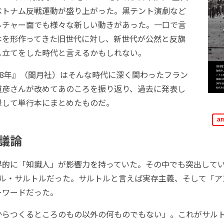
ベトナム反戦運動が盛り上がった。黒テント演劇など
ルチャー面でも様々な新しい動きがあった。一口で言
本を形作ってきた旧世代に対し、新世代が公然と反旗
し立てをした時代と言えるかもしれない。
68年』（閏月社）はそんな時代に深く関わったフラン
道彦さんが改めてあのころを振り返り、過去に発表し
録して単行本にまとめたものだ。
a
議論
的に「知識人」が影響力を持っていた。その中でも突出して
ール・サルトルだった。サルトルと言えば実存主義、そして「ア
ーワードだった。
らつくるところのもの以外の何ものでもない」。これがサル