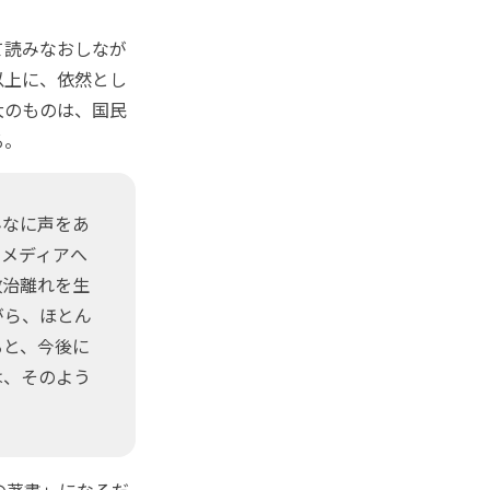
て読みなおしなが
以上に、依然とし
大のものは、国民
る。
んなに声をあ
、メディアへ
政治離れを生
がら、ほとん
ると、今後に
は、そのよう
」