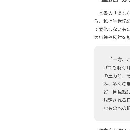
本書の「あとが
ら、私は半世紀
て変化しないも
の抗議や反対を
「一方、こ
げても聴く
の圧力と、
み、多くの
ど一党独裁
想定される
なものへの