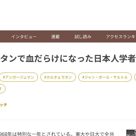
。
インタビュー
連載
試し読み
アクセスランキ
タンで血だらけになった日本人学者
アンガージュマン
カルチェラタン
ジャン・ポール・サルトル
彦
ッチ
968年は特別な一年とされている。東大や日大で全共