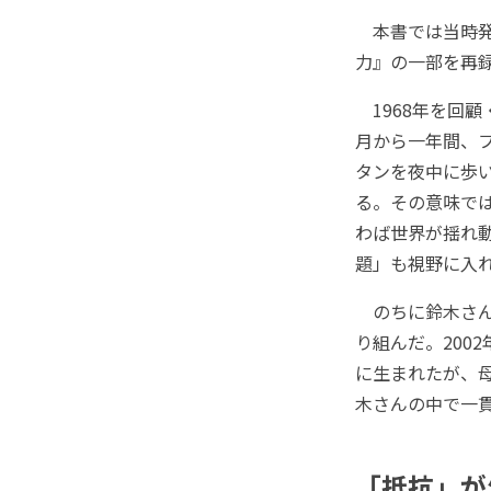
本書では当時発
力』の一部を再
1968年を回顧
月から一年間、
タンを夜中に歩
る。その意味で
わば世界が揺れ
題」も視野に入
のちに鈴木さん
り組んだ。200
に生まれたが、
木さんの中で一貫
「抵抗」が