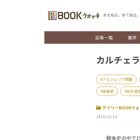
本を知る。本で知る
記事一覧
書評
カルチェラ
アルジェリア問題
金嬉老
鈴木道
デイリーBOOKウォ
2018/11/14
戦後史の中で1