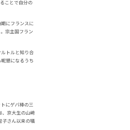
わることで自分の
時期にフランスに
る。宗主国フラン
サルトルと知り合
も昵懇になるうち
ットにゲバ棒の三
は、京大生の山﨑
智子さん以来の犠