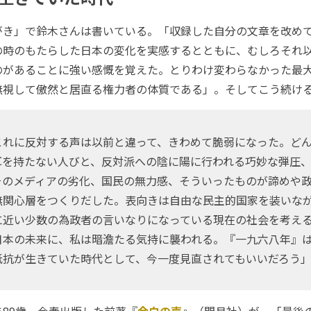
き」で鈴木さんは書いている。「収録した自分の文章を改め
の時のもたらした日本の変化を実感するとともに、むしろそれ
のがあることに強い感慨を覚えた。とりわけ変わらなかった最
無視して傲然と居直る権力者の体質である」。そしてこう続け
れに反対する声は以前と違って、きわめて脆弱になった。ど
耳を持たない人びと、反対派への陰に陽に行われる巧妙な弾圧
そのメディアの劣化、国民の無力感、そういったものが諦めや
無関心層をつくりだした。表向きは自由な民主的国家を装いな
に近い少数の為政者の言いなりになっている現在の社会を考え
日本の未来に、私は暗澹たる気持に襲われる。『一九六八年』
抵抗が生きていた時代として、今一度見直されてもいいだろう