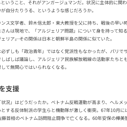
るということ、それがアンガージュマンだ。状況に主体的に関
分が自分たりうる、というような感じだろうか。
ンス文学者、鈴木信太郎・東大教授を父に持ち、戦後の早い
木さんは現地で、「アルジェリア問題」について身を持って知
ェリア――。その関係は日本と朝鮮半島の関係に似ていた。
必ずしも「政治青年」ではなく党派性もなかったが、パリで
でしばしば議論し、アルジェリア民族解放戦線の活動家たちと
対して無関心ではいられなくなる。
を支援
状況」はどうだったか。ベトナム反戦運動が高まり、ヘルメ
とする反体制派の学生らと機動隊が激しく衝突。67年10月に
佐藤首相のベトナム訪問阻止闘争で亡くなる。60年安保の樺美