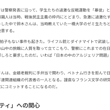
は警察発表に沿って、学生たちの過激な反戦運動を「暴徒」と
知識人は当時、戦後民主主義の枠内にとどまり、急激に過激化
うした中で鈴木さんは、当時教えていた一橋大学のゼミ生たち
決意する。
突拍子もない事件も起きた。ライフル銃とダイナマイトで武装し
の山中の旅館に人質を取って立てこもり、警察にこれまでの在
罪しろと要求したのだ。いわば「日本の中のアルジェリア問題
んは、金嬉老裁判に手弁当で関わり、ベトナム行きを拒んで日
平連関連組織の代表者の一人となる。謹直なフランス文学の研
実にコミットすることになるのだ。
ティ」への関心