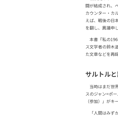
闘が結成され、
カウンター・カ
えば、戦後の日
を翻し、異議申
本書『私の19
ス文学者の鈴木
た文章などを再
サルトルと
当時はまだ世界
スのジャン=ポ
（参加）」がキ
「人間はみずか