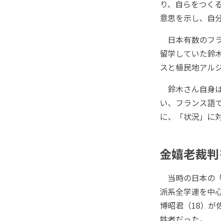
り、自らをつく
意思を示し、自
日本有数のフラ
留学していた鈴
スと植民地アルジ
鈴木さん自身は
い、フランス語
に、「状況」に
金嬉老裁判
当時の日本の「
派系全学連を中心
博昭君（18）が
牲者だった。