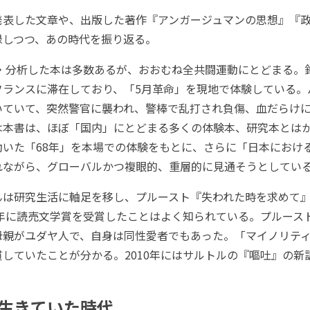
表した文章や、出版した著作『アンガージュマンの思想』『政
録しつつ、あの時代を振り返る。
・分析した本は多数あるが、おおむね全共闘運動にとどまる。鈴
フランスに滞在しており、「5月革命」を現地で体験している。
いていて、突然警官に襲われ、警棒で乱打され負傷、血だらけ
は本書は、ほぼ「国内」にとどまる多くの体験本、研究本とは
動いた「68年」を本場での体験をもとに、さらに「日本におけ
れながら、グローバルかつ複眼的、重層的に見通そうとしてい
は研究生活に軸足を移し、プルースト『失われた時を求めて』
2年に読売文学賞を受賞したことはよく知られている。プルース
母親がユダヤ人で、自身は同性愛者でもあった。「マイノリテ
していたことが分かる。2010年にはサルトルの『嘔吐』の新
生きていた時代