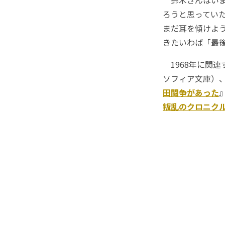
鈴木さんはいま
ろうと思ってい
まだ耳を傾けよ
きたいわば「最
1968年に関連
ソフィア文庫）
田闘争があった
叛乱のクロニク