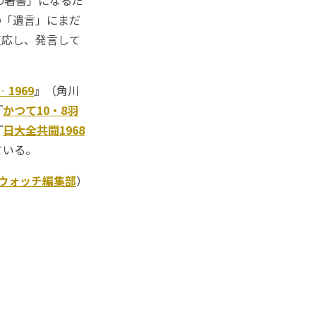
の著書」になるだ
の「遺言」にまだ
反応し、発言して
1969
』（角川
『
かつて10・8羽
『
日大全共闘1968
ている。
Kウォッチ編集部
）