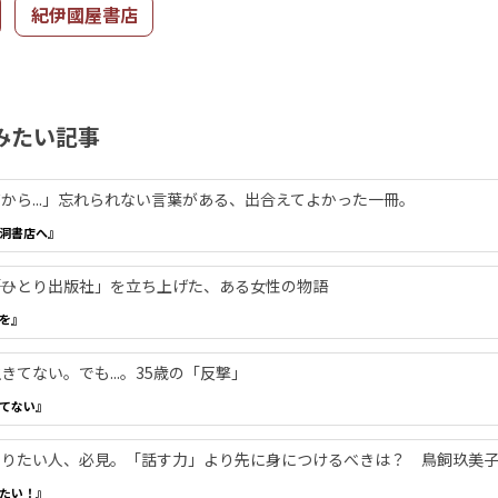
紀伊國屋書店
みたい記事
から...」忘れられない言葉がある、出合えてよかった一冊。
洞書店へ』
―「ひとり出版社」を立ち上げた、ある女性の物語
を』
てない。でも...。35歳の「反撃」
てない』
やりたい人、必見。「話す力」より先に身につけるべきは？ 鳥飼玖美
たい！』