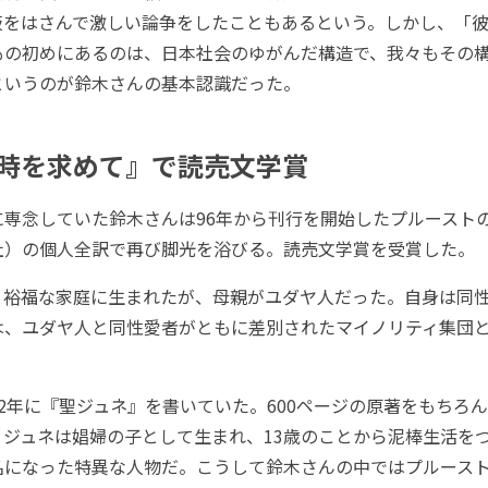
板をはさんで激しい論争をしたこともあるという。しかし、「
もの初めにあるのは、日本社会のゆがんだ構造で、我々もその
というのが鈴木さんの基本認識だった。
時を求めて』で読売文学賞
専念していた鈴木さんは96年から刊行を開始したプルースト
社）の個人全訳で再び脚光を浴びる。読売文学賞を受賞した。
裕福な家庭に生まれたが、母親がユダヤ人だった。自身は同
は、ユダヤ人と同性愛者がともに差別されたマイノリティ集団
2年に『聖ジュネ』を書いていた。600ページの原著をもちろ
・ジュネは娼婦の子として生まれ、13歳のことから泥棒生活を
名になった特異な人物だ。こうして鈴木さんの中ではプルース