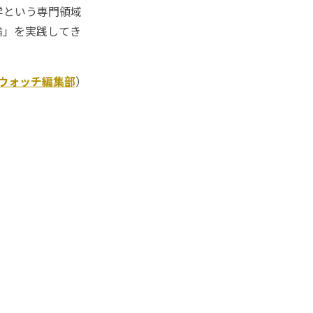
学という専門領域
論」を実践してき
Kウォッチ編集部
）