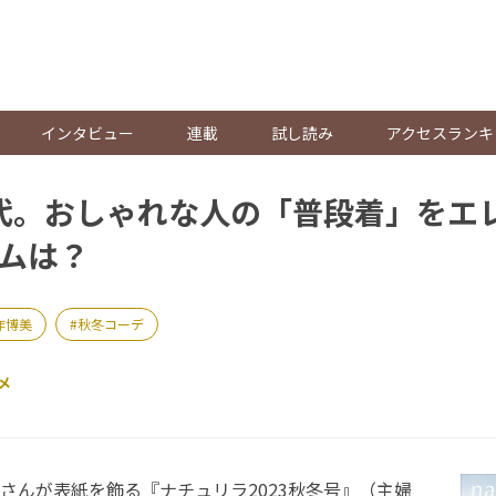
。
インタビュー
連載
試し読み
アクセスランキ
0代。おしゃれな人の「普段着」をエ
ムは？
作博美
秋冬コーデ
メ
んが表紙を飾る『ナチュリラ2023秋冬号』（主婦