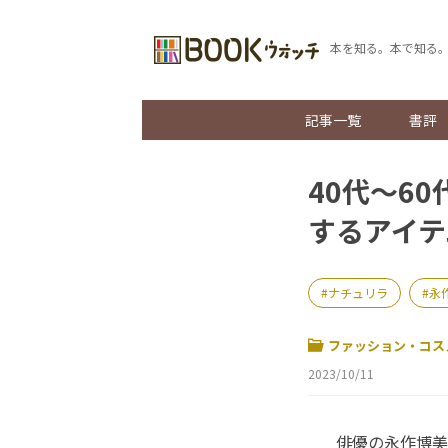
本を知る。本で知る
記事一覧
書評
40代～6
するアイテ
ナチュリラ
永
ファッション・コス
2023/10/11
俳優の永作博美さ