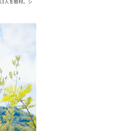
れ3人を取材。シ
。