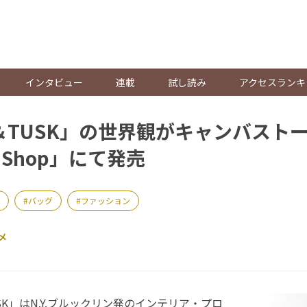
。
インタビュー
連載
試し読み
アクセスランキ
L＆TUSK」の世界観がキャンバスト
o Shop」にて発売
バッグ
ファッション
メ
SK」はN.Y.ブルックリン発のインテリア・プロ