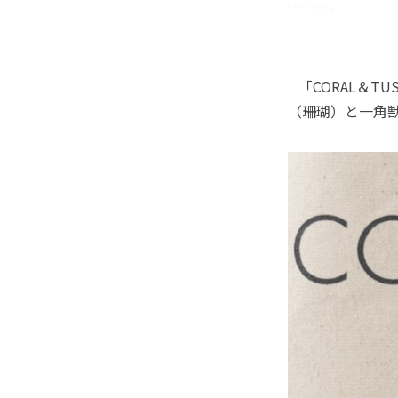
「CORAL＆T
（珊瑚）と一角