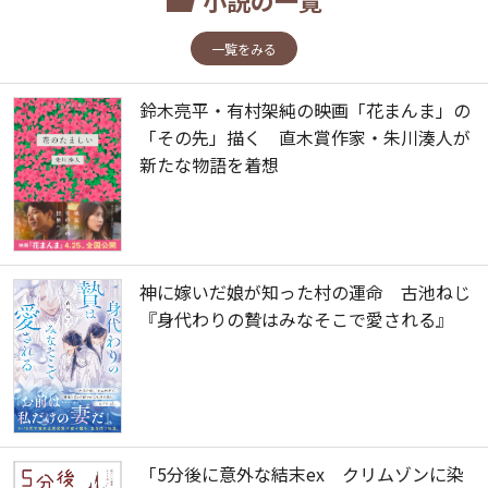
一覧をみる
鈴木亮平・有村架純の映画「花まんま」の
「その先」描く 直木賞作家・朱川湊人が
新たな物語を着想
神に嫁いだ娘が知った村の運命 古池ねじ
『身代わりの贄はみなそこで愛される』
「5分後に意外な結末ex クリムゾンに染