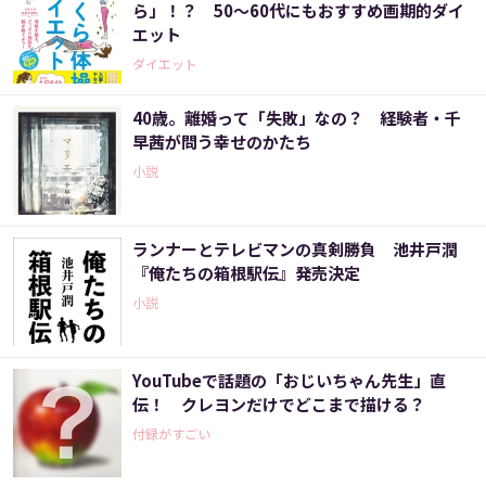
ら」！？ 50～60代にもおすすめ画期的ダイ
エット
ダイエット
40歳。離婚って「失敗」なの？ 経験者・千
早茜が問う幸せのかたち
小説
ランナーとテレビマンの真剣勝負 池井戸潤
『俺たちの箱根駅伝』発売決定
小説
YouTubeで話題の「おじいちゃん先生」直
伝！ クレヨンだけでどこまで描ける？
付録がすごい