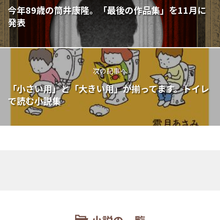
今年89歳の筒井康隆。「最後の作品集」を11月に
発表
次の記事へ
「小さい用」と「大きい用」が揃ってます。トイレ
で読む小説集
小説の一覧