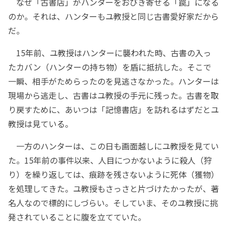
なぜ「古書店」がハンターをおびき寄せる「罠」になる
のか。それは、ハンターもユ教授と同じ古書愛好家だから
だ。
15年前、ユ教授はハンターに襲われた時、古書の入っ
たカバン（ハンターの持ち物）を盾に抵抗した。そこで
一瞬、相手がためらったのを見逃さなかった。ハンターは
現場から逃走し、古書はユ教授の手元に残った。古書を取
り戻すために、あいつは「記憶書店」を訪れるはずだとユ
教授は見ている。
一方のハンターは、この日も画面越しにユ教授を見てい
た。15年前の事件以来、人目につかないように殺人（狩
り）を繰り返しては、痕跡を残さないように死体（獲物）
を処理してきた。ユ教授もさっさと片づけたかったが、著
名人なので標的にしづらい。そしていま、そのユ教授に挑
発されていることに腹を立てていた。