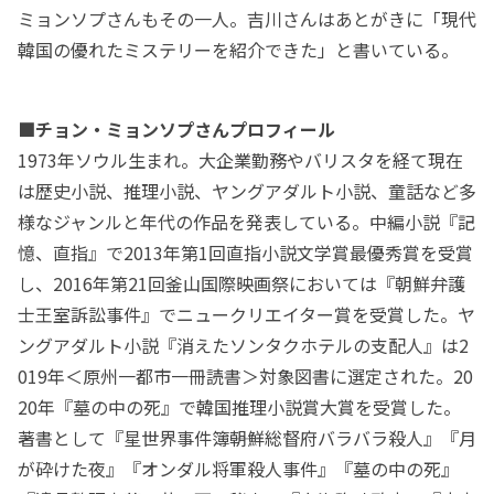
ミョンソプさんもその一人。吉川さんはあとがきに「現代
韓国の優れたミステリーを紹介できた」と書いている。
■チョン・ミョンソプさんプロフィール
1973年ソウル生まれ。大企業勤務やバリスタを経て現在
は歴史小説、推理小説、ヤングアダルト小説、童話など多
様なジャンルと年代の作品を発表している。中編小説『記
憶、直指』で2013年第1回直指小説文学賞最優秀賞を受賞
し、2016年第21回釜山国際映画祭においては『朝鮮弁護
士王室訴訟事件』でニュークリエイター賞を受賞した。ヤ
ングアダルト小説『消えたソンタクホテルの支配人』は2
019年＜原州一都市一冊読書＞対象図書に選定された。20
20年『墓の中の死』で韓国推理小説賞大賞を受賞した。
著書として『星世界事件簿――朝鮮総督府バラバラ殺人』『月
が砕けた夜』『オンダル将軍殺人事件』『墓の中の死』