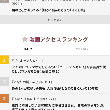
ほぐし
腸のどこが凝ってる? 便秘に悩んだときの「ほぐし技」
もっと見る
漫画
アクセスランキング
DAILY
WEEKLY
1
ゴールデンカムイ 1
アイヌ語ってスマホで打てるの!? 『ゴールデンカムイ』を学芸員が読
むと。【マンガでひらく歴史の扉 1】
2
となりの関くん じゅにあ 1
あの2人が結婚、子供も。人気漫画『となりの関くん』の10年後
3
あなたは私におとされたい 1
絶対に不倫しない男VS絶対に不倫させる女。「異端の不倫マンガ」
実写ドラマ、1月放送スタート!