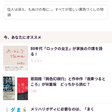
住人は消え、もぬけの殻に...。すべてが怪しい異色づくしの物
語
今、あなたにオススメ
80年代「ロックの女王」が家族の介護を語
る！
エッセイ
恩田陸『鈍色幻視行』と作中作『夜果つると
ころ』がW重版 どっちから読む？
小説
メリハリボディに必要なのは、「まく