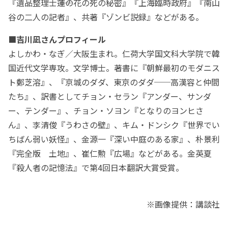
『遺品整理士――蓮の花の死の秘密』『上海臨時政府』『南山
谷の二人の記者』、共著『ゾンビ説録』などがある。
■吉川凪さんプロフィール
よしかわ・なぎ／大阪生まれ。仁荷大学国文科大学院で韓
国近代文学専攻。文学博士。著書に『朝鮮最初のモダニス
ト鄭芝溶』、『京城のダダ、東京のダダ──高漢容と仲間
たち』、訳書としてチョン・セラン『アンダー、サンダ
ー、テンダー』、チョン・ソヨン『となりのヨンヒさ
ん』、李清俊『うわさの壁』、キム・ドンシク『世界でい
ちばん弱い妖怪』、金源一『深い中庭のある家』、朴景利
『完全版 土地』、崔仁勲『広場』などがある。金英夏
『殺人者の記憶法』で第4回日本翻訳大賞受賞。
※画像提供：講談社