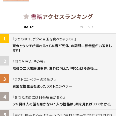
書籍
アクセスランキング
DAILY
WEEKLY
1
うちのネコ、ボクの目玉を食べちゃうの?
死ぬとウンチが漏れるって本当?「死体」の疑問に葬儀屋がお答えし
ます!
2
消えた神父、その後
昭和の二大未解決事件。海外に消えた「神父」はその後...。
3
ラストエンペラーの私生活
異常な性生活を送ったラストエンペラー
4
あなたの顔には99%理由がある
ツリ目は人の話を聞かない? 人の性格は、顔を見れば99%わかる。
5
肩こり 便秘 たるみ むくみ うつうつを自分の手でときほぐす! ひとり