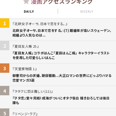
漫画
アクセスランキング
DAILY
WEEKLY
1
北欧女子オーサ、日本で恋をする。
北欧女子オーサ、日本で恋をする。:(7) 離婚率が高いスウェーデン。
結婚より人気なのは...
2
夏目友人帳 25
「夏目友人帳」コラボはんこ「夏目はんこ帳」 キャラクターイラスト
を使用した可愛らしいはんこ
3
天堂家物語 1
御曹司からの求婚、跡目騒動...大正ロマンの世界にどっぷりハマる
恋愛マンガ3選
4
ヲタクに恋は難しい (11)
『ヲタ恋』堂々完結! 成海がついにオタク告白 描きおろしでは後日
譚も
5
リベンジ・ラブ