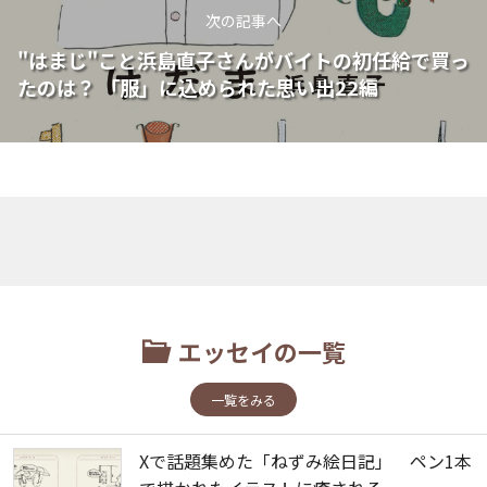
次の記事へ
"はまじ"こと浜島直子さんがバイトの初任給で買っ
たのは？ 「服」に込められた思い出22編
エッセイの一覧
一覧をみる
Xで話題集めた「ねずみ絵日記」 ペン1本