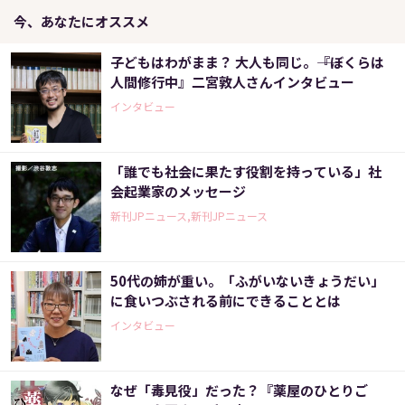
今、あなたにオススメ
子どもはわがまま？ 大人も同じ。――『ぼくらは
人間修行中』二宮敦人さんインタビュー
インタビュー
「誰でも社会に果たす役割を持っている」社
会起業家のメッセージ
新刊JPニュース,新刊JPニュース
50代の姉が重い。「ふがいないきょうだい」
に食いつぶされる前にできることとは
インタビュー
なぜ「毒見役」だった？『薬屋のひとりご