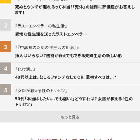
死ぬとウンチが漏れるって本当?「死体」の疑問に葬儀屋がお答えし
ます!
2
ラストエンペラーの私生活
異常な性生活を送ったラストエンペラー
3
『中高年のための性生活の知恵』
挿入はいらない?機能が衰えてもできる夫婦生活の新しい形
4
化け活。
40代以上は、むしろファンデなしでOK。重視すべきは...?
5
女医が教える性のトリセツ
50代「本当はしたい...でも痛い!」どうすれば? 女医が教える「性の
トリセツ」
もっと見る