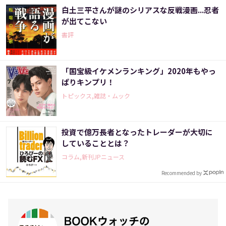
白土三平さんが謎のシリアスな反戦漫画...忍者
が出てこない
書評
「国宝級イケメンランキング」2020年もやっ
ぱりキンプリ！
トピックス,雑誌・ムック
投資で億万長者となったトレーダーが大切に
していることとは？
コラム,新刊JPニュース
Recommended by