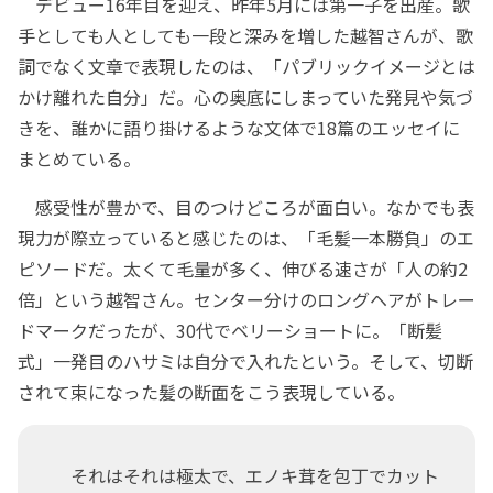
デビュー16年目を迎え、昨年5月には第一子を出産。歌
手としても人としても一段と深みを増した越智さんが、歌
詞でなく文章で表現したのは、「パブリックイメージとは
かけ離れた自分」だ。心の奥底にしまっていた発見や気づ
きを、誰かに語り掛けるような文体で18篇のエッセイに
まとめている。
感受性が豊かで、目のつけどころが面白い。なかでも表
現力が際立っていると感じたのは、「毛髪一本勝負」のエ
ピソードだ。太くて毛量が多く、伸びる速さが「人の約2
倍」という越智さん。センター分けのロングヘアがトレー
ドマークだったが、30代でベリーショートに。「断髪
式」一発目のハサミは自分で入れたという。そして、切断
されて束になった髪の断面をこう表現している。
それはそれは極太で、エノキ茸を包丁でカット