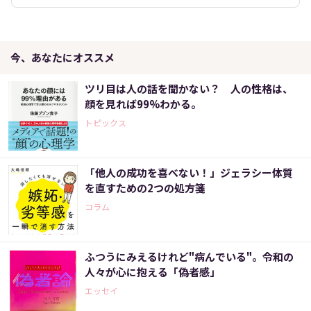
今、あなたにオススメ
ツリ目は人の話を聞かない？ 人の性格は、
顔を見れば99%わかる。
トピックス
「他人の成功を喜べない！」ジェラシー体質
を直すための2つの処方箋
コラム
ふつうにみえるけれど"病んでいる"。令和の
人々が心に抱える「偽者感」
エッセイ