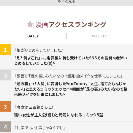
もっと見る
漫画
アクセスランキング
DAILY
WEEKLY
1
娘がいじめをしていました
「え? 何よこれ」...。謝罪後に待ち受けていたSNSでの告発<娘がい
じめをしていました(9)>
2
顔面が「足の裏」みたいなので整形級メイクを仕事にしました
「足の裏」→「人間」に変身したYouTuber。「人生、捨てたもんじゃ
ない!」と思えるコミックエッセイ<顔面が「足の裏」みたいなので整
形級メイクを仕事にしました>
3
魔女は三百路から 1
強い女性が主人公!読むと元気になれるコミック5選
4
仕事でも、仕事じゃなくても