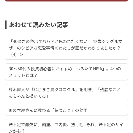
あわせて読みたい記事
「40過ぎの色ボケババアと思われたくない」 42歳シングルマ
ザーのシビアな恋愛事情＜わたしが誰だかわかりましたか？
（4）＞
30～50代の投資初心者におすすめ「つみたてNISA」。4つの
メリットとは？
藤木直人が『ねじまき鳥クロニクル』を朗読。「残虐なこと
もちゃんと描いてる」
町の本屋さんに教わる「待つこと」の効用
鉄不足で酸欠に。頭痛、口内炎、抜け毛...それ、鉄不足のサイ
ンかも？