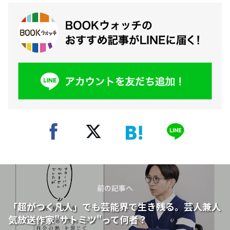
前の記事へ
「超がつく凡人」でも芸能界で生き残る。芸人兼人
気放送作家"サトミツ"って何者？