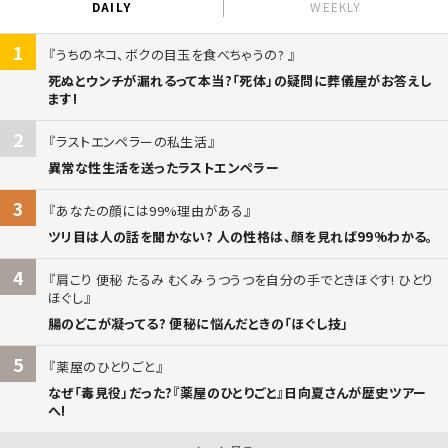
DAILY
WEEKLY
1
うちのネコ、ボクの目玉を食べちゃうの?
死ぬとウンチが漏れるって本当?「死体」の疑問に葬儀屋がお答えし
ます!
2
ラストエンペラーの私生活
異常な性生活を送ったラストエンペラー
3
あなたの顔には99%理由がある
ツリ目は人の話を聞かない? 人の性格は、顔を見れば99%わかる。
4
肩こり 便秘 たるみ むくみ うつうつを自分の手でときほぐす! ひとり
ほぐし
腸のどこが凝ってる? 便秘に悩んだときの「ほぐし技」
5
薬屋のひとりごと
なぜ「毒見役」だった?『薬屋のひとりごと』日向夏さんが歴史ツアー
へ!