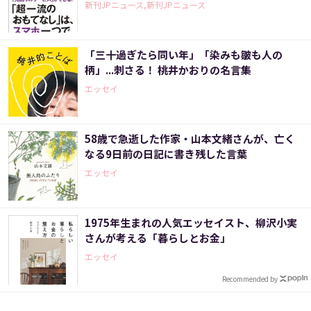
新刊JPニュース,新刊JPニュース
「三十過ぎたら同い年」「染みも皺も人の
柄」...刺さる！ 桃井かおりの名言集
エッセイ
58歳で急逝した作家・山本文緒さんが、亡く
なる9日前の日記に書き残した言葉
エッセイ
1975年生まれの人気エッセイスト、柳沢小実
さんが考える「暮らしとお金」
エッセイ
Recommended by