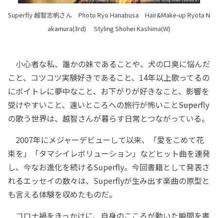
Superfly 越智志帆さん Photo Ryo Hanabusa Hair&Make-up Ryota N
akamura(3rd) Styling Shohei Kashima(W)
小心者な私、誰かの妹であることや、犬の口臭に悩んだ
こと、コツコツ実験好きであること、14年以上歌ってるの
にボイトレに夢中なこと、お下がりが好きなこと、影響を
受けやすいこと、遠いところへの旅行が怖いこと――Superfly
の歌う世界は、越智さんが暮らす日常とつながっている。
2007年にメジャーデビューして以来、「愛をこめて花
束を」「タマシイレボリューション」などヒット曲を連発
し、今なお進化を続けるSuperfly。今回書籍として発表さ
れるエッセイの数々は、Superflyが生み出す楽曲の原型と
も言える体験を収めたものだ。
コロナ禍をきっかけに、自身のこころが動いた瞬間を書