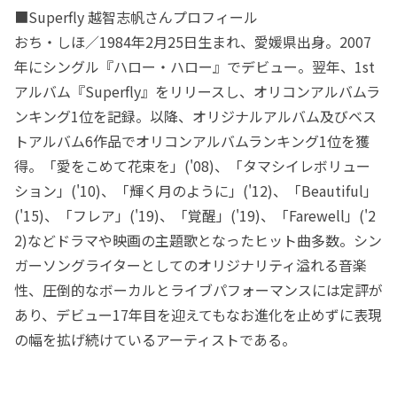
■Superfly 越智志帆さんプロフィール
おち・しほ／1984年2月25日生まれ、愛媛県出身。2007
年にシングル『ハロー・ハロー』でデビュー。翌年、1st
アルバム『Superfly』をリリースし、オリコンアルバムラ
ンキング1位を記録。以降、オリジナルアルバム及びベス
トアルバム6作品でオリコンアルバムランキング1位を獲
得。「愛をこめて花束を」('08)、「タマシイレボリュー
ション」('10)、「輝く月のように」('12)、「Beautiful」
('15)、「フレア」('19)、「覚醒」('19)、「Farewell」('2
2)などドラマや映画の主題歌となったヒット曲多数。シン
ガーソングライターとしてのオリジナリティ溢れる音楽
性、圧倒的なボーカルとライブパフォーマンスには定評が
あり、デビュー17年目を迎えてもなお進化を止めずに表現
の幅を拡げ続けているアーティストである。