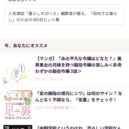
人気雑誌「暮らしのおへそ」編集者が綴る、「前向きな暮ら
し」のための365日ヒント集
今、あなたにオススメ
【マンガ】「あの平凡な令嬢はどなた？」美
男美女の兄妹を持つ脇役令嬢の哀しみ＜余命
わずかの脇役令嬢 3話＞
アニメ・コミック
「足の親指の根元にシワ」は何のサイン？ な
んとなく不調なら、「足裏」をチェック！
トピックス,実用書,暮らし
「中野学校というのはね、恐ろしい学校なん