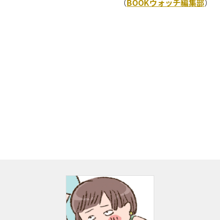
（
BOOKウォッチ編集部
）