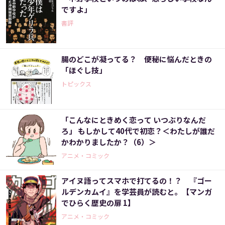
ですよ」
書評
腸のどこが凝ってる？ 便秘に悩んだときの
「ほぐし技」
トピックス
「こんなにときめく恋って いつぶりなんだ
ろ」 もしかして40代で初恋？＜わたしが誰だ
かわかりましたか？（6）＞
アニメ・コミック
アイヌ語ってスマホで打てるの！？ 『ゴー
ルデンカムイ』を学芸員が読むと。【マンガ
でひらく歴史の扉 1】
アニメ・コミック