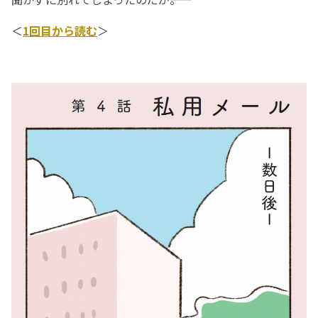
＜
1回目から読む
＞