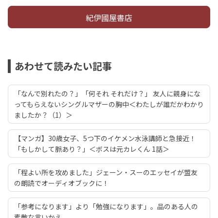
紀伊國屋書店
あわせて読みたい記事
「なんで別れたの？」「何それ それだけ？」 友人に親身にな
ってもらえないシングルマザーの胸中＜わたしが誰だかわかり
ましたか？（1）＞
【マンガ】30歳女子、5つ下のイケメン水泳講師と急接近！
「もしかして脈あり？」＜ボスは元カレくん 1話＞
「程よい所を攻めました」ジェーン・スーのエッセイが盟友
の朗読でオーディオブックに！
「参考になります」より「勉強になります」。品のある人の
素敵な言いかえ