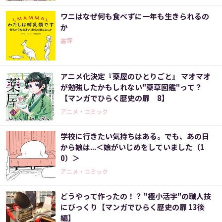
ワニはなぜ何も食べずに一年も生きられるの
か
書評
アニメ化決定『薬屋のひとりごと』 マオマオ
が勉強したかもしれない"薬草図鑑"って？
【マンガでひらく歴史の扉 8】
アニメ・コミック
学校に行きたい気持ちはある。でも、あの日
から娘は...＜娘がいじめをしていました（1
0）＞
アニメ・コミック
どうやって作ったの！？ "極小活字"の職人技
にびっくり【マンガでひらく歴史の扉 13後
編】