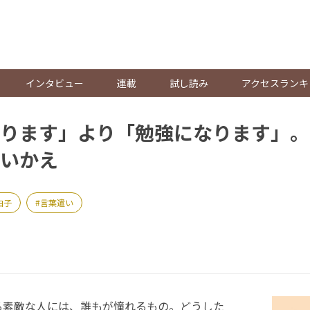
。
インタビュー
連載
試し読み
アクセスランキ
ります」より「勉強になります」。
いかえ
由子
言葉遣い
素敵な人には、誰もが憧れるもの。どうした