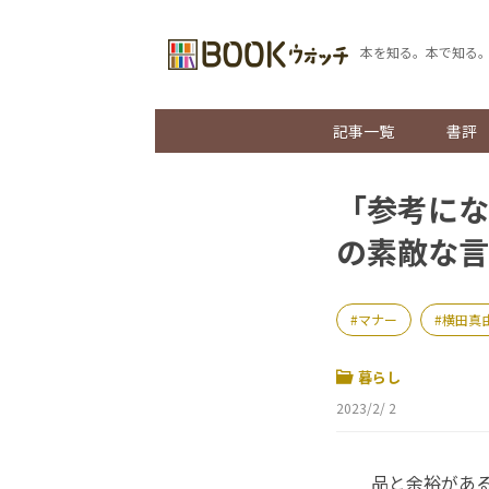
本を知る。本で知る
記事一覧
書評
「参考にな
の素敵な言
マナー
横田真
暮らし
2023/2/ 2
品と余裕がある