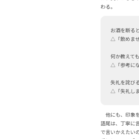
わる。
お酒を断る
△「飲めま
何か教えて
△「参考に
失礼を詫び
△「失礼し
他にも、印象を
語尾は、丁寧に
で言いかえたい