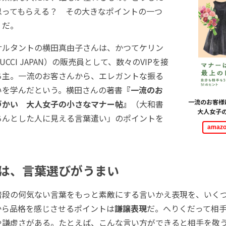
思ってもらえる？ その大きなポイントの一つ
」だ。
ルタントの横田真由子さんは、かつてケリン
CCI JAPAN）の販売員として、数々のVIPを接
ち主。一流のお客さんから、エレガントな振る
いを学んだという。横田さんの著書
『一流のお
一流のお客
づかい 大人女子の小さなマナー帖』
（大和書
大人女子
ちんとした人に見える言葉遣い」のポイントを
ama
は、言葉選びがうまい
段の何気ない言葉をもっと素敵にする言いかえ表現を、いく
から品格を感じさせるポイントは
謙譲表現
だ。へりくだって相
や謙虚さがある。たとえば、こんな言い方ができると相手を敬