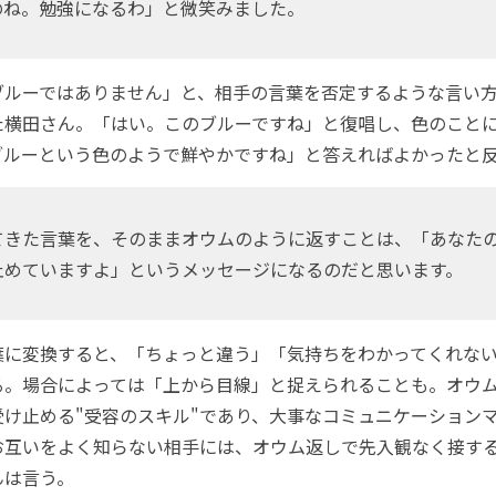
のね。勉強になるわ」と微笑みました。
ルーではありません」と、相手の言葉を否定するような言い方
た横田さん。「はい。このブルーですね」と復唱し、色のこと
ブルーという色のようで鮮やかですね」と答えればよかったと
てきた言葉を、そのままオウムのように返すことは、「あなた
止めていますよ」というメッセージになるのだと思います。
に変換すると、「ちょっと違う」「気持ちをわかってくれない
る。場合によっては「上から目線」と捉えられることも。オウ
受け止める"受容のスキル"であり、大事なコミュニケーション
お互いをよく知らない相手には、オウム返しで先入観なく接す
んは言う。