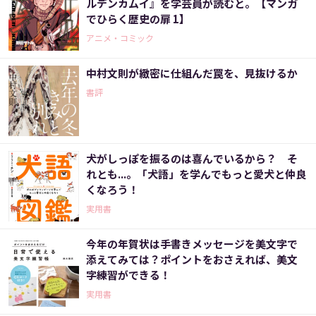
ルデンカムイ』を学芸員が読むと。【マンガ
でひらく歴史の扉 1】
アニメ・コミック
中村文則が緻密に仕組んだ罠を、見抜けるか
書評
犬がしっぽを振るのは喜んでいるから？ そ
れとも...。「犬語」を学んでもっと愛犬と仲良
くなろう！
実用書
今年の年賀状は手書きメッセージを美文字で
添えてみては？ポイントをおさえれば、美文
字練習ができる！
実用書