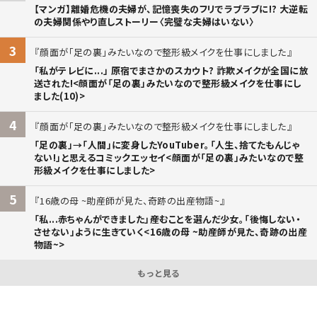
【マンガ】離婚危機の夫婦が、記憶喪失のフリでラブラブに!? 大逆転
の夫婦関係やり直しストーリー〈完璧な夫婦はいない〉
3
顔面が「足の裏」みたいなので整形級メイクを仕事にしました
「私がテレビに...」 原宿でまさかのスカウト? 詐欺メイクが全国に放
送された!<顔面が「足の裏」みたいなので整形級メイクを仕事にし
ました(10)>
4
顔面が「足の裏」みたいなので整形級メイクを仕事にしました
「足の裏」→「人間」に変身したYouTuber。「人生、捨てたもんじゃ
ない!」と思えるコミックエッセイ<顔面が「足の裏」みたいなので整
形級メイクを仕事にしました>
5
16歳の母 ~助産師が見た、奇跡の出産物語~
「私...赤ちゃんができました」――産むことを選んだ少女。「後悔しない・
させない」ように生きていく<16歳の母 ~助産師が見た、奇跡の出産
物語~>
もっと見る