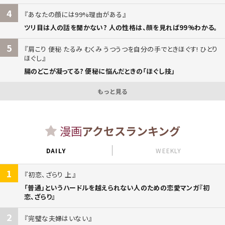
4
あなたの顔には99%理由がある
ツリ目は人の話を聞かない? 人の性格は、顔を見れば99%わかる。
5
肩こり 便秘 たるみ むくみ うつうつを自分の手でときほぐす! ひとり
ほぐし
腸のどこが凝ってる? 便秘に悩んだときの「ほぐし技」
もっと見る
漫画
アクセスランキング
DAILY
WEEKLY
1
初恋、ざらり 上
「普通」というハードルを越えられない人のための恋愛マンガ『初
恋、ざらり』
2
完璧な夫婦はいない