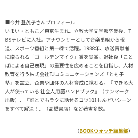
■今井 登茂子さんプロフィール
いまい・ともこ／東京生まれ。立教大学文学部卒業後、T
BSテレビに入社。アナウンサーとして音楽番組から報
道、スポーツ番組と第一線で活躍。1988年、放送貢献者
に贈られる「ゴールデンマイク」賞を受賞。退社後「こと
ばによる自己表現」の重要性を広めることを目指し、人材
教育を行う株式会社TJコミュニケーションズ「とも子
塾」を設立、企業や団体の人材育成に携わる。『できる大
人が使っている 社会人用語ハンドブック』（サンマーク
出版）、『誰とでもラクに話せるコツ101――しんどいシーン
をすべて解決！』（高橋書店）など著書多数。
（
BOOKウォッチ編集部
）