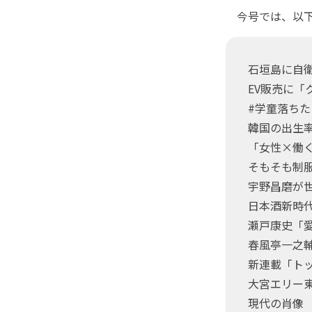
今号では、以下
石垣島に自衛
EV販売に「
#学童落ち
韓国の出生率
「女性×働く
そもそも制
宇野昌磨が
日本酒新時
瀬戸康史「
春風亭一之
新連載「ト
大宮エリー
現代の肖像