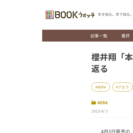
本を知る。本で知る
記事一覧
書評
櫻井翔「本
返る
AERA
アエラ
AERA
2023/4/ 3
4月3日発売の「A