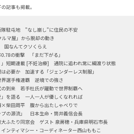
の記事も掲載。
隊駐屯地 "なし崩し"に住民の不安
クルマ屋」から脱却の動き
た 国なんてクソくらえ
0.78の衝撃 「まだ下がる」
」短期連載 [不妊治療] 通院に追われ常に綱渡り状態
服は必要か 加速する「ジェンダーレス制服」
世界選手権連覇 逆境での強さ
代の到来 若手杜氏が躍動で世界制覇へ
愛」を語る 一人一人が優しくなれれば
輔×柴田周平 腹から出たしゃべりで
ップの源流」 日本生命・筒井義信会長
東大ふたり同窓会 ゲスト 泉房穂・兵庫県明石市長
 インティマシー・コーディネーター西山ももこ