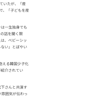
えていたが、「産
」で、「子どもを産
今は一生独身でも
らの話を聞く限
人は、ベビーシッ
らない」とぼやい
を抱える韓国少子化
が紹介されてい
松下さんと共演す
い雰囲気が伝わっ