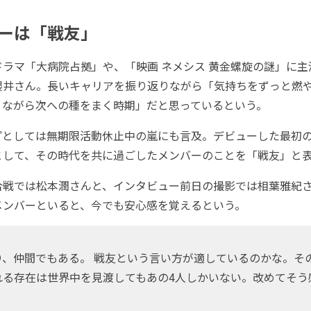
ーは「戦友」
ラマ「大病院占拠」や、「映画 ネメシス 黄金螺旋の謎」に主
櫻井さん。長いキャリアを振り返りながら「気持ちをずっと燃
りながら次への種をまく時期」だと思っているという。
としては無期限活動休止中の嵐にも言及。デビューした最初
として、その時代を共に過ごしたメンバーのことを「戦友」と
戦では松本潤さんと、インタビュー前日の撮影では相葉雅紀さ
メンバーといると、今でも安心感を覚えるという。
り、仲間でもある。 戦友という言い方が適しているのかな。そ
れる存在は世界中を見渡してもあの4人しかいない。改めてそう
）