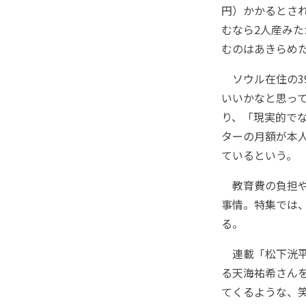
円）かかるとされ
むなら2人産みた
むのはあきらめ
ソウル在住の3
いいかなと思っ
り、「現実的で
ターの月額が本
ているという。
教育費の負担や晩
事情。特集では
る。
連載「松下洸平
る天海祐希さん
てくるような、