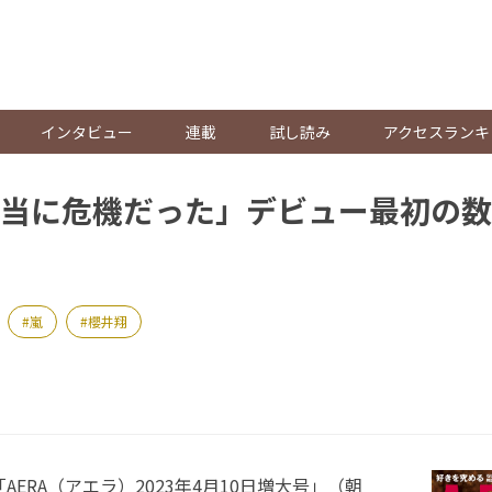
。
インタビュー
連載
試し読み
アクセスランキ
当に危機だった」デビュー最初の数
嵐
櫻井翔
ERA（アエラ）2023年4月10日増大号」（朝