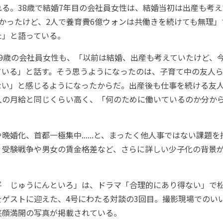
る。38歳で結婚7年目の会社員女性は、結婚当初は出産も考
かったけど、2人で養育費6億ウォンは共働きを続けても無理
た」と語っている。
9歳の会社員女性も、「以前は結婚、出産も考えていたけど、
ている」と話す。そう思うようになったのは、子育て中の友人
ない」と感じるようになったからだ。出産後も仕事を続ける友
人の月給と同じくらい高く、「何のために働いているのか分か
婚化、首都一極集中......と、まったく他人事ではない課題
、受験戦争や男女の賃金格差など、さらに詳しい少子化の背景
 じゅうにんといろ」は、ドラマ「合理的にあり得ない」で
をゲストに迎えた、4号にわたる対談の3回目。撮影現場でのい
笑顔満開の写真が掲載されている。