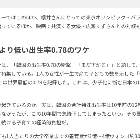
ーではこのほか、櫻井さんにとっての東京オリンピック・パラ
語っているほか、映画で共演する女優・広瀬すずさんとの対談
より低い出生率0.78のワケ
は、「韓国の出生率0.78の衝撃 「まだ下がる」」と題して
て特集している。1人の女性が一生で産む子どもの数を示した「
年には世界最低の0.78を記録した。これは、少子化に悩む日本の1
きているのか。実は、韓国の合計特殊出生率は10年前の12年に
らなかったが、この10年間で急降下してしまったという。その
え続ける子育ての経済的負担だ。
1人当たりの大学卒業までの養育費が3億～4億ウォン（約300