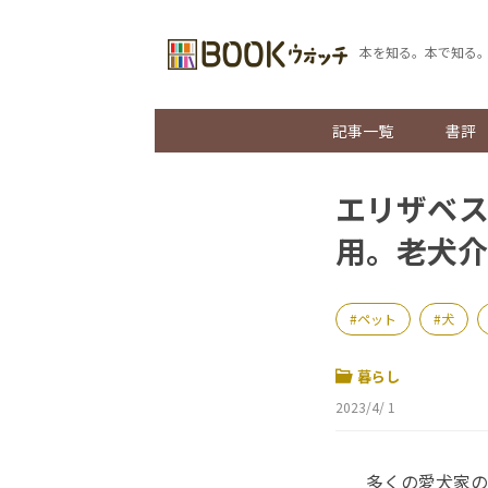
本を知る。本で知る
記事一覧
書評
エリザベス
用。老犬介
ペット
犬
暮らし
2023/4/ 1
多くの愛犬家の