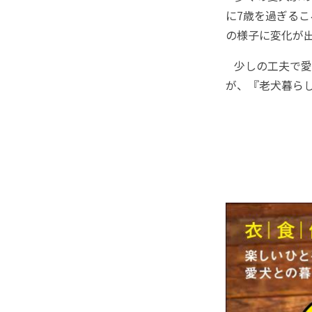
に7歳を過ぎる
の様子に変化が
少しの工夫で愛
が、『老犬暮ら