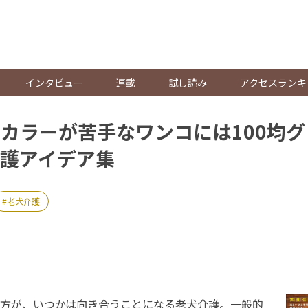
。
インタビュー
連載
試し読み
アクセスランキ
カラーが苦手なワンコには100均
護アイデア集
老犬介護
方が、いつかは向き合うことになる老犬介護。一般的