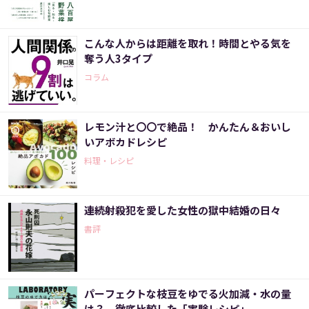
こんな人からは距離を取れ！時間とやる気を
奪う人3タイプ
コラム
レモン汁と〇〇で絶品！ かんたん＆おいし
いアボカドレシピ
料理・レシピ
連続射殺犯を愛した女性の獄中結婚の日々
書評
パーフェクトな枝豆をゆでる火加減・水の量
は？ 徹底比較した「実験レシピ」