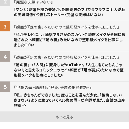
2
完璧な夫婦はいない
【マンガ】離婚危機の夫婦が、記憶喪失のフリでラブラブに!? 大逆転
の夫婦関係やり直しストーリー〈完璧な夫婦はいない〉
3
顔面が「足の裏」みたいなので整形級メイクを仕事にしました
「私がテレビに...」 原宿でまさかのスカウト? 詐欺メイクが全国に放
送された!<顔面が「足の裏」みたいなので整形級メイクを仕事にし
ました(10)>
4
顔面が「足の裏」みたいなので整形級メイクを仕事にしました
「足の裏」→「人間」に変身したYouTuber。「人生、捨てたもんじゃ
ない!」と思えるコミックエッセイ<顔面が「足の裏」みたいなので整
形級メイクを仕事にしました>
5
16歳の母 ~助産師が見た、奇跡の出産物語~
「私...赤ちゃんができました」――産むことを選んだ少女。「後悔しない・
させない」ように生きていく<16歳の母 ~助産師が見た、奇跡の出産
物語~>
もっと見る