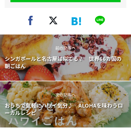
前の記事へ
シンガポールと名古屋は似てる？ 世界66カ国の
朝ごはん
次の記事へ
おうちで気軽にハワイ気分♪ ALOHAを味わうロ
ーカルレシピ