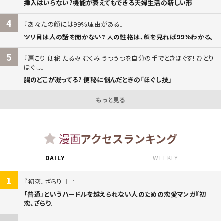
挿入はいらない?機能が衰えてもできる夫婦生活の新しい形
4
あなたの顔には99%理由がある
ツリ目は人の話を聞かない? 人の性格は、顔を見れば99%わかる。
5
肩こり 便秘 たるみ むくみ うつうつを自分の手でときほぐす! ひとり
ほぐし
腸のどこが凝ってる? 便秘に悩んだときの「ほぐし技」
もっと見る
漫画
アクセスランキング
DAILY
WEEKLY
1
初恋、ざらり 上
「普通」というハードルを越えられない人のための恋愛マンガ『初
恋、ざらり』