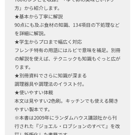
方」から紹介します。
★基本から丁寧に解説
90点にも及ぶ食材の知識、134項目の下処理など
を詳細に解説。
★学生からプロまで幅広く対応
フレンチ特有の用語にはルビで意味を補足。別冊
の解説を使えば、テクニックも知識もぐっと広が
ります。
★別冊資料でさらに知識が深まる
調理器具や調理法のイラスト付。
★使いやすい体裁
本文は見やすい2色刷。キッチンでも使える開き
やすい製本です。
※本書は2009年にランダムハウス講談社から刊
行された『ジョエル・ロブションのすべて』を改
訂し新版化した書籍です。