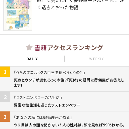
蔵」に会いに行く――夢野寧子さんが描く、淡
く透きとおった物語
書籍
アクセスランキング
DAILY
WEEKLY
1
うちのネコ、ボクの目玉を食べちゃうの?
死ぬとウンチが漏れるって本当?「死体」の疑問に葬儀屋がお答えし
ます!
2
ラストエンペラーの私生活
異常な性生活を送ったラストエンペラー
3
あなたの顔には99%理由がある
ツリ目は人の話を聞かない? 人の性格は、顔を見れば99%わかる。