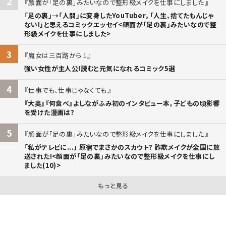
2
顔面が「足の裏」みたいなので整形級メイクを仕事にしました
「足の裏」→「人間」に変身したYouTuber。「人生、捨てたもんじゃ
ない!」と思えるコミックエッセイ<顔面が「足の裏」みたいなので整
形級メイクを仕事にしました>
3
魔女は三百路から 1
強い女性が主人公!読むと元気になれるコミック5選
4
仕事でも、仕事じゃなくても
『大奥』『何食べ』よしながふみ初のインタビュー本。子どもの頃影響
を受けた漫画は?
5
顔面が「足の裏」みたいなので整形級メイクを仕事にしました
「私がテレビに...」 原宿でまさかのスカウト? 詐欺メイクが全国に放
送された!<顔面が「足の裏」みたいなので整形級メイクを仕事にし
ました(10)>
もっと見る