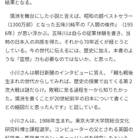
結果となる。
満洲を舞台にした小説と言えば、昭和の超ベストセラー
（1300万部）となった五味川純平の『人間の條件』（195
6年）が思い浮かぶ。五味川は自らの従軍体験を書き、当
時の日本人の共感を得た。それから70年近くが経とうと
している。今の世代に伝えるには、歴史に加え、本書のよ
うな「空想」力も必要なのではないか、と思った。
小川さんは朝日新聞のインタビューに答え、「親も戦後
生まれの世代からしてみれば、歴史の授業で出てくる第２
次大戦は謎だらけ。敗戦に至る過程を一から知りたかっ
た。満洲を書くことが20世紀前半の日本について書くこ
との縮図だと思ったんです」と話している。
小川さんは、1986年生まれ。東京大学大学院総合文化
研究科博士課程退学。コンピューターの父とされる英国の
科学者・哲学者アラン・チューリングを研究したという。