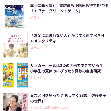
本当に新人賞?! 書店員も小説家も推す期待作
『エヴァーグリーン・ゲーム』
受賞作
「お金に恵まれない人」が今すぐ直すべきＮ
Ｇメンタリティ
コラム
サッカーボールは2つの図形でできている？
小学生の夏休みにぴったり算数の自由研究
トピックス
又吉と何を語った？ もうすぐ98歳「佐藤愛子
の世界」
トピックス,新刊,雑誌・ムック