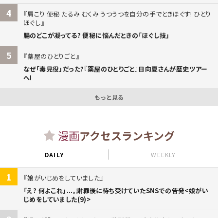
4
肩こり 便秘 たるみ むくみ うつうつを自分の手でときほぐす! ひとり
ほぐし
腸のどこが凝ってる? 便秘に悩んだときの「ほぐし技」
5
薬屋のひとりごと
なぜ「毒見役」だった?『薬屋のひとりごと』日向夏さんが歴史ツアー
へ!
もっと見る
漫画
アクセスランキング
DAILY
WEEKLY
1
娘がいじめをしていました
「え? 何よこれ」...。謝罪後に待ち受けていたSNSでの告発<娘がい
じめをしていました(9)>