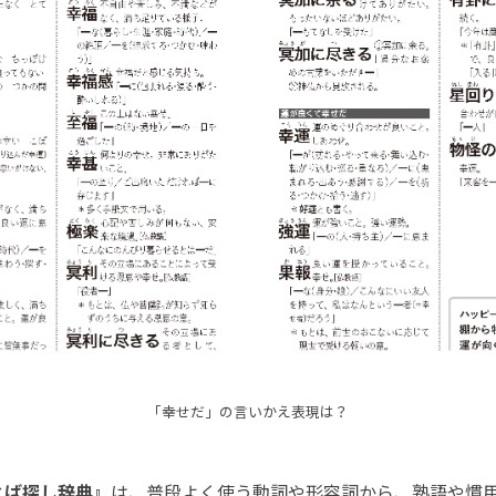
「幸せだ」の言いかえ表現は？
とば探し辞典』
は、普段よく使う動詞や形容詞から、熟語や慣