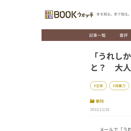
本を知る。本で知る
記事一覧
書評
「うれしか
と？ 大人
言葉
語彙力
新刊
2022/12/20
メールで「うれ