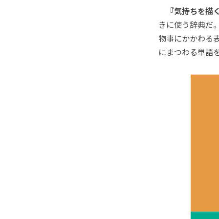
『気持ちを描
きに使う辞典だ
物事にかかわる表
にまつわる単語