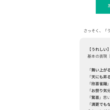
さっそく、「う
【うれしい
基本の表現
「
舞い上が
「
天にも昇
「
欣喜雀躍
「
お祭り気
「
驚喜
」思
「
満更でも