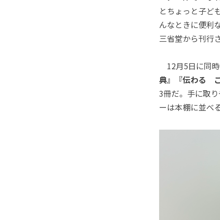
とちょっと子ども
んなときに便利
三省堂から刊行
12月5日に同
典』『伝わる 
3冊だ。手に取
ーは本棚に並べ