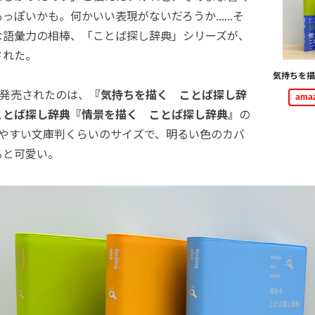
っぽいかも。何かいい表現がないだろうか......そ
な語彙力の相棒、「ことば探し辞典」シリーズが、
された。
気持ちを描
時発売されたのは、
『気持ちを描く ことば探し辞
am
ことば探し辞典『情景を描く ことば探し辞典』
の
りやすい文庫判くらいのサイズで、明るい色のカバ
ると可愛い。