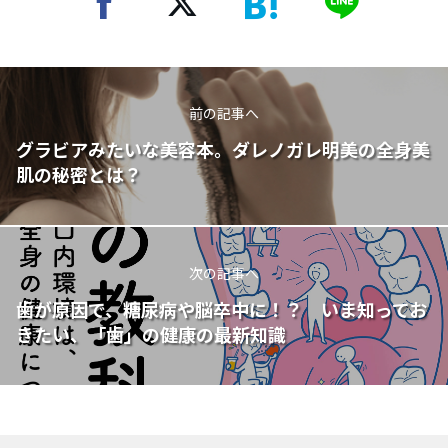
前の記事へ
グラビアみたいな美容本。ダレノガレ明美の全身美
肌の秘密とは？
次の記事へ
歯が原因で、糖尿病や脳卒中に！？ いま知ってお
きたい、「歯」の健康の最新知識