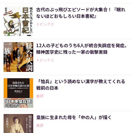
古代のぶっ飛びエピソードが大集合！『眠れ
ないほどおもしろい日本書紀』
トピックス
12人の子どものうち6人が統合失調症を発症。
精神医学史に残った一家の衝撃実録
トピックス
「恤兵」という読めない漢字が教えてくれる
戦前の日本
書評
皇族に生まれた母を「中の人」が描く
書評