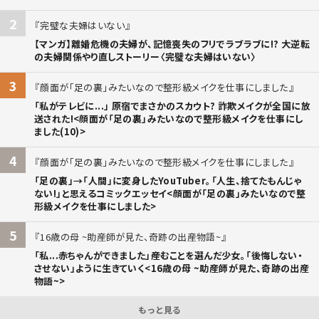
2
完璧な夫婦はいない
【マンガ】離婚危機の夫婦が、記憶喪失のフリでラブラブに!? 大逆転
の夫婦関係やり直しストーリー〈完璧な夫婦はいない〉
3
顔面が「足の裏」みたいなので整形級メイクを仕事にしました
「私がテレビに...」 原宿でまさかのスカウト? 詐欺メイクが全国に放
送された!<顔面が「足の裏」みたいなので整形級メイクを仕事にし
ました(10)>
4
顔面が「足の裏」みたいなので整形級メイクを仕事にしました
「足の裏」→「人間」に変身したYouTuber。「人生、捨てたもんじゃ
ない!」と思えるコミックエッセイ<顔面が「足の裏」みたいなので整
形級メイクを仕事にしました>
5
16歳の母 ~助産師が見た、奇跡の出産物語~
「私...赤ちゃんができました」――産むことを選んだ少女。「後悔しない・
させない」ように生きていく<16歳の母 ~助産師が見た、奇跡の出産
物語~>
もっと見る