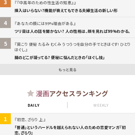
3
『中高年のための性生活の知恵』
挿入はいらない?機能が衰えてもできる夫婦生活の新しい形
4
あなたの顔には99%理由がある
ツリ目は人の話を聞かない? 人の性格は、顔を見れば99%わかる。
5
肩こり 便秘 たるみ むくみ うつうつを自分の手でときほぐす! ひとり
ほぐし
腸のどこが凝ってる? 便秘に悩んだときの「ほぐし技」
もっと見る
漫画
アクセスランキング
DAILY
WEEKLY
1
初恋、ざらり 上
「普通」というハードルを越えられない人のための恋愛マンガ『初
恋、ざらり』