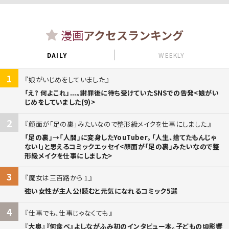
漫画
アクセスランキング
DAILY
WEEKLY
1
娘がいじめをしていました
「え? 何よこれ」...。謝罪後に待ち受けていたSNSでの告発<娘がい
じめをしていました(9)>
2
顔面が「足の裏」みたいなので整形級メイクを仕事にしました
「足の裏」→「人間」に変身したYouTuber。「人生、捨てたもんじゃ
ない!」と思えるコミックエッセイ<顔面が「足の裏」みたいなので整
形級メイクを仕事にしました>
3
魔女は三百路から 1
強い女性が主人公!読むと元気になれるコミック5選
4
仕事でも、仕事じゃなくても
『大奥』『何食べ』よしながふみ初のインタビュー本。子どもの頃影響