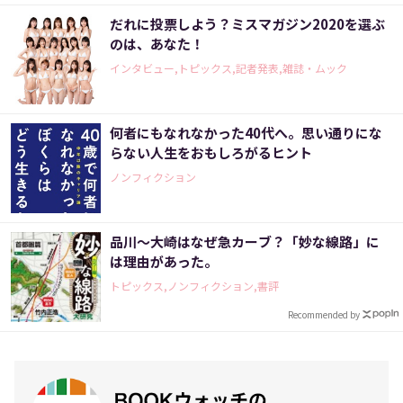
だれに投票しよう？ミスマガジン2020を選ぶ
のは、あなた！
インタビュー,トピックス,記者発表,雑誌・ムック
何者にもなれなかった40代へ。思い通りにな
らない人生をおもしろがるヒント
ノンフィクション
品川～大崎はなぜ急カーブ？「妙な線路」に
は理由があった。
トピックス,ノンフィクション,書評
Recommended by