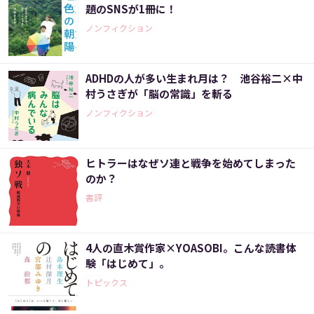
題のSNSが1冊に！
ノンフィクション
ADHDの人が多い生まれ月は？ 池谷裕二×中
村うさぎが「脳の常識」を斬る
ノンフィクション
ヒトラーはなぜソ連と戦争を始めてしまった
のか？
書評
4人の直木賞作家×YOASOBI。こんな読書体
験「はじめて」。
トピックス