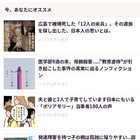
今、あなたにオススメ
広島で被爆死した「12人の米兵」。その遺族
を探し出した、日本人の思いとは。
ノンフィクション
医学部9浪の末、母親殺害......"教育虐待"が引
き起こした事件の真実に迫るノンフィクショ
ン
ノンフィクション
夫と彼と3人で子育てしています――日本にもいる
「ポリアモリー」当事者100人の声
ノンフィクション
発達障害を持つ子の親は孤独に陥りやすい...話