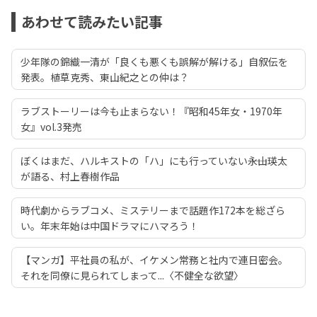
あわせて読みたい記事
少年隊の錦織一清が「良くも悪くも誤解が解ける」自叙伝を
発表。植草克秀、東山紀之との仲は？
ラブストーリーは今も止まらない！『昭和45年女・1970年
女』vol.3発売
ぼくはまだ、ハルキストの「ハ」にも行っていない――永山瑛太
が語る、村上春樹作品
時代劇からラブコメ、ミステリーまで話題作172本を総ざら
い。年末年始は中国ドラマにハマろう！
【マンガ】平社員の私が、イケメン常務と社内で連日密会。
それを同僚に見られてしまって...〈不健全な欲望〉