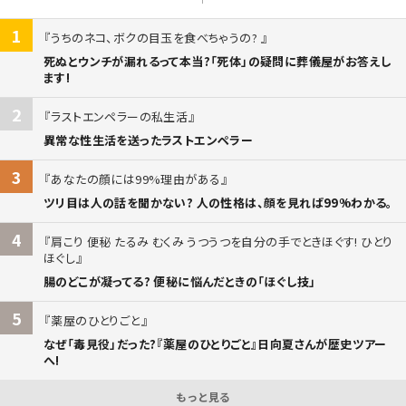
1
うちのネコ、ボクの目玉を食べちゃうの?
死ぬとウンチが漏れるって本当?「死体」の疑問に葬儀屋がお答えし
ます!
2
ラストエンペラーの私生活
異常な性生活を送ったラストエンペラー
3
あなたの顔には99%理由がある
ツリ目は人の話を聞かない? 人の性格は、顔を見れば99%わかる。
4
肩こり 便秘 たるみ むくみ うつうつを自分の手でときほぐす! ひとり
ほぐし
腸のどこが凝ってる? 便秘に悩んだときの「ほぐし技」
5
薬屋のひとりごと
なぜ「毒見役」だった?『薬屋のひとりごと』日向夏さんが歴史ツアー
へ!
もっと見る