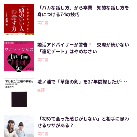
「バカな話し方」から卒業 知的な話し方を
身につける74の技巧
実用書
婚活アドバイザーが警告！ 交際が続かない
「遠足デート」はやめなさい
実用書
壇ノ浦で「草薙の剣」を27年間探したが･･･
書評
「初めて会った感じがしない」と相手に思わ
せるワザがある？
実用書