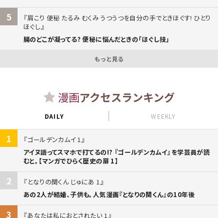
5
肩こり 便秘 たるみ むくみ うつうつを自分の手でときほぐす! ひとり
ほぐし
腸のどこが凝ってる? 便秘に悩んだときの「ほぐし技」
もっと見る
漫画
アクセスランキング
DAILY
WEEKLY
1
ゴールデンカムイ 1
アイヌ語ってスマホで打てるの!? 『ゴールデンカムイ』を学芸員が読
むと。【マンガでひらく歴史の扉 1】
2
となりの関くん じゅにあ 1
あの2人が結婚、子供も。人気漫画『となりの関くん』の10年後
3
あなたは私におとされたい 1