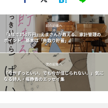
前の記事へ
「1年で350万円」えまさんが教える、家計管理の
ポイント。基本は「先取り貯蓄」。
次の記事へ
「今がずっといい。でも今が信じられない。」気に
なる詩人・堀静香のエッセイ集