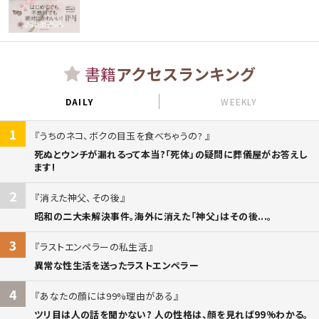
書籍
アクセスランキング
DAILY
WEEKLY
1
うちのネコ、ボクの目玉を食べちゃうの?
死ぬとウンチが漏れるって本当?「死体」の疑問に葬儀屋がお答えし
ます!
2
消えた神父、その後
昭和の二大未解決事件。海外に消えた「神父」はその後...。
3
ラストエンペラーの私生活
異常な性生活を送ったラストエンペラー
4
あなたの顔には99%理由がある
ツリ目は人の話を聞かない? 人の性格は、顔を見れば99%わかる。