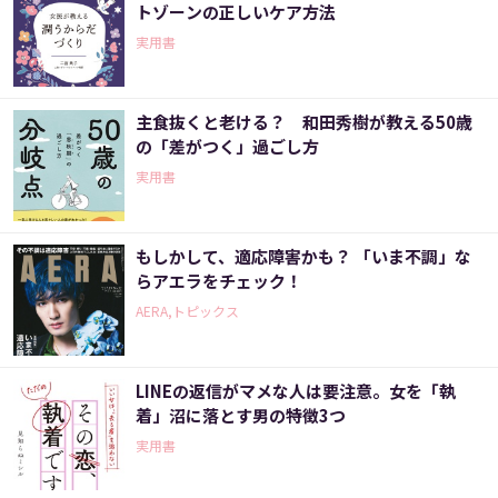
トゾーンの正しいケア方法
実用書
主食抜くと老ける？ 和田秀樹が教える50歳
の「差がつく」過ごし方
実用書
もしかして、適応障害かも？ 「いま不調」な
らアエラをチェック！
AERA,トピックス
LINEの返信がマメな人は要注意。女を「執
着」沼に落とす男の特徴3つ
実用書