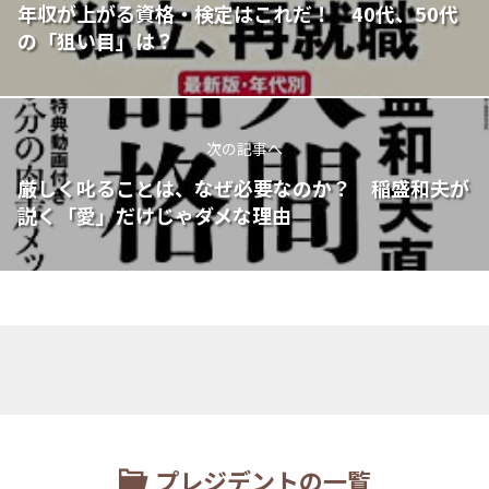
年収が上がる資格・検定はこれだ！ 40代、50代
の「狙い目」は？
次の記事へ
厳しく叱ることは、なぜ必要なのか？ 稲盛和夫が
説く「愛」だけじゃダメな理由
プレジデントの一覧