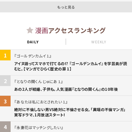
もっと見る
漫画
アクセスランキング
DAILY
WEEKLY
1
ゴールデンカムイ 1
アイヌ語ってスマホで打てるの!? 『ゴールデンカムイ』を学芸員が読
むと。【マンガでひらく歴史の扉 1】
2
となりの関くん じゅにあ 1
あの2人が結婚、子供も。人気漫画『となりの関くん』の10年後
3
あなたは私におとされたい 1
絶対に不倫しない男VS絶対に不倫させる女。「異端の不倫マンガ」
実写ドラマ、1月放送スタート!
4
永妻花はマッチングしたい