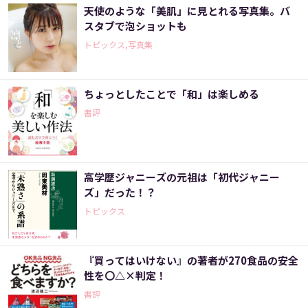
天使のような「美肌」に見とれる写真集。バ
スタブで泡ショットも
トピックス,写真集
ちょっとしたことで「和」は楽しめる
書評
高学歴ジャニーズの元祖は「初代ジャニー
ズ」だった！？
トピックス
『買ってはいけない』の著者が270食品の安全
性を〇△×判定！
書評