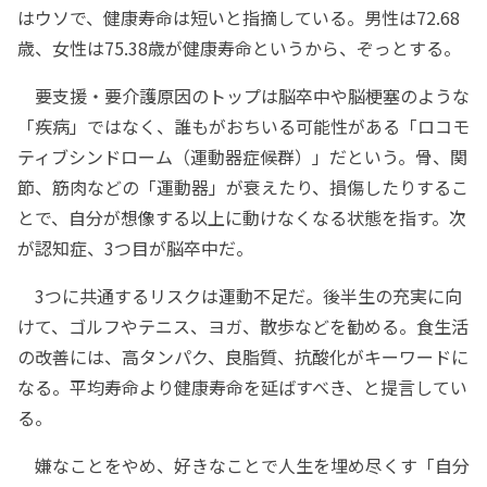
はウソで、健康寿命は短いと指摘している。男性は72.68
歳、女性は75.38歳が健康寿命というから、ぞっとする。
要支援・要介護原因のトップは脳卒中や脳梗塞のような
「疾病」ではなく、誰もがおちいる可能性がある「ロコモ
ティブシンドローム（運動器症候群）」だという。骨、関
節、筋肉などの「運動器」が衰えたり、損傷したりするこ
とで、自分が想像する以上に動けなくなる状態を指す。次
が認知症、3つ目が脳卒中だ。
3つに共通するリスクは運動不足だ。後半生の充実に向
けて、ゴルフやテニス、ヨガ、散歩などを勧める。食生活
の改善には、高タンパク、良脂質、抗酸化がキーワードに
なる。平均寿命より健康寿命を延ばすべき、と提言してい
る。
嫌なことをやめ、好きなことで人生を埋め尽くす「自分