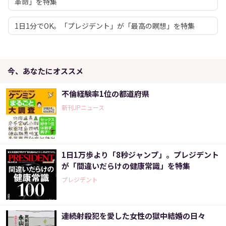
革命」を特集
1日1分でOK。「プレジデント」が「最高の瞑想」を特集
今、あなたにオススメ
不倫経験率1位の都道府県
新刊JPニュース
1日1万歩より「8秒ジャンプ」。プレジデント
が「間違いだらけの健康常識」を特集
プレジデント
連続射殺犯を愛した女性の獄中結婚の日々