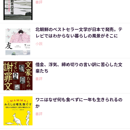
書評
北朝鮮のベストセラー文学が日本で発売。テ
レビではわからない暮らしの風景がそこに
小説
借金、浮気、締め切りの言い訳に苦心した文
豪たち
書評
ワニはなぜ何も食べずに一年も生きられるの
か
書評