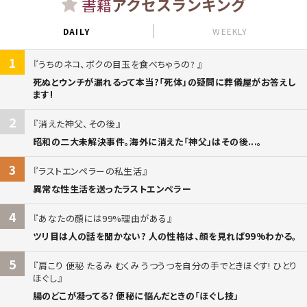
書籍
アクセスランキング
DAILY
WEEKLY
1
うちのネコ、ボクの目玉を食べちゃうの?
死ぬとウンチが漏れるって本当?「死体」の疑問に葬儀屋がお答えし
ます!
2
消えた神父、その後
昭和の二大未解決事件。海外に消えた「神父」はその後...。
3
ラストエンペラーの私生活
異常な性生活を送ったラストエンペラー
4
あなたの顔には99%理由がある
ツリ目は人の話を聞かない? 人の性格は、顔を見れば99%わかる。
5
肩こり 便秘 たるみ むくみ うつうつを自分の手でときほぐす! ひとり
ほぐし
腸のどこが凝ってる? 便秘に悩んだときの「ほぐし技」