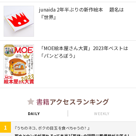
junaida 2年半ぶりの新作絵本 題名は
『世界』
「MOE絵本屋さん大賞」2023年ベストは
「パンどろぼう」
書籍
アクセスランキング
DAILY
WEEKLY
1
うちのネコ、ボクの目玉を食べちゃうの?
死ぬとウンチが漏れるって本当?「死体」の疑問に葬儀屋がお答えし