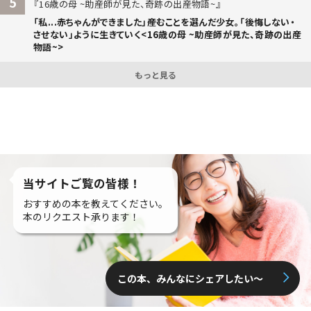
5
16歳の母 ~助産師が見た、奇跡の出産物語~
「私...赤ちゃんができました」――産むことを選んだ少女。「後悔しない・
させない」ように生きていく<16歳の母 ~助産師が見た、奇跡の出産
物語~>
もっと見る
当サイトご覧の皆様！
おすすめの本を教えてください。
本のリクエスト承ります！
この本、みんなにシェアしたい〜