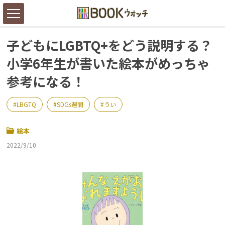
子どもにLGBTQ+をどう説明する？
小学6年生が書いた絵本がめっちゃ
参考になる！
LBGTQ
SDGs週間
うい
絵本
2022/9/10