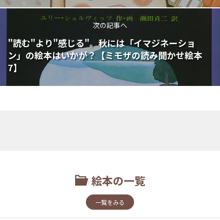
次の記事へ
"読む"より"感じる"。秋には「イマジネーショ
ン」の絵本はいかが？【ミモザの読み聞かせ絵本
7】
絵本の一覧
一覧をみる