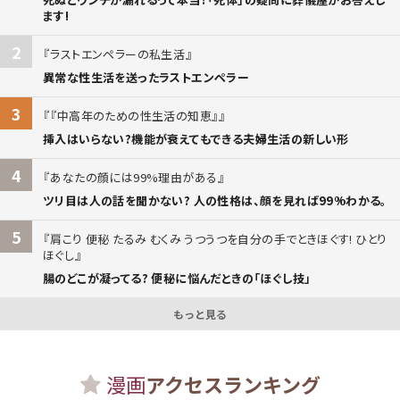
ます!
2
ラストエンペラーの私生活
異常な性生活を送ったラストエンペラー
3
『中高年のための性生活の知恵』
挿入はいらない?機能が衰えてもできる夫婦生活の新しい形
4
あなたの顔には99%理由がある
ツリ目は人の話を聞かない? 人の性格は、顔を見れば99%わかる。
5
肩こり 便秘 たるみ むくみ うつうつを自分の手でときほぐす! ひとり
ほぐし
腸のどこが凝ってる? 便秘に悩んだときの「ほぐし技」
もっと見る
漫画
アクセスランキング