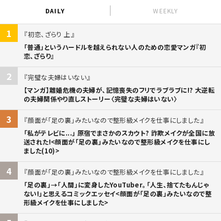
DAILY
WEEKLY
1
初恋、ざらり 上
「普通」というハードルを越えられない人のための恋愛マンガ『初
恋、ざらり』
2
完璧な夫婦はいない
【マンガ】離婚危機の夫婦が、記憶喪失のフリでラブラブに!? 大逆転
の夫婦関係やり直しストーリー〈完璧な夫婦はいない〉
3
顔面が「足の裏」みたいなので整形級メイクを仕事にしました
「私がテレビに...」 原宿でまさかのスカウト? 詐欺メイクが全国に放
送された!<顔面が「足の裏」みたいなので整形級メイクを仕事にし
ました(10)>
4
顔面が「足の裏」みたいなので整形級メイクを仕事にしました
「足の裏」→「人間」に変身したYouTuber。「人生、捨てたもんじゃ
ない!」と思えるコミックエッセイ<顔面が「足の裏」みたいなので整
形級メイクを仕事にしました>