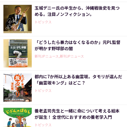
玉城デニー氏の半生から、沖縄戦後史を見つ
める。注目ノンフィクション。
トピックス
「どうしたら暴力はなくなるのか」元PL監督
が明かす野球部の闇
新刊JPニュース,新刊JPニュース
都内に7か所以上ある幽霊坂。タモリが選んだ
「幽霊坂キング」はどこ？
トピックス
養老孟司先生と一緒に命について考える絵本
が誕生！ 全世代におすすめの養老学入門
トピックス