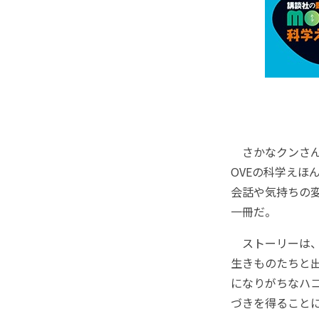
さかなクンさん
OVEの科学え
会話や気持ちの
一冊だ。
ストーリーは、
生きものたちと出
になりがちなハ
づきを得ること