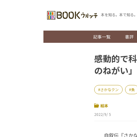
本を知る。本で知る
記事一覧
書評
感動的で科
のねがい」
さかなクン
魚
絵本
2022/9/ 5
自叙伝『さかな