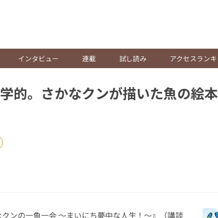
。
インタビュー
連載
試し読み
アクセスランキ
学的。さかなクンが描いた魚の絵本
クンの一魚一会 ～まいにち夢中な人生！～』（講談