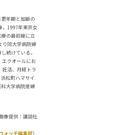
本更年期と加齢の
。1997年東京女
医療の最前線に立
より同大学病院婦
療し続けている。
。エクオールにお
、妊活、月経トラ
、浜松町ハマサイ
医科大学病院産婦
画像提供：講談社
Kウォッチ編集部
）