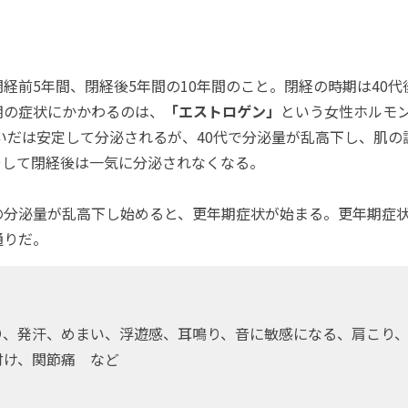
前5年間、閉経後5年間の10年間のこと。閉経の時期は40代
期の症状にかかわるのは、
「エストロゲン」
という女性ホルモ
あいだは安定して分泌されるが、40代で分泌量が乱高下し、肌
そして閉経後は一気に分泌されなくなる。
分泌量が乱高下し始めると、更年期症状が始まる。更年期症
通りだ。
〉
り、発汗、めまい、浮遊感、耳鳴り、音に敏感になる、肩こり
付け、関節痛 など