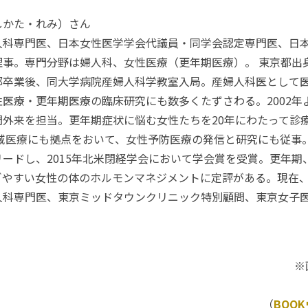
しかた・れみ）さん
人科専門医、日本女性医学学会代議員・同学会認定専門医、日
事。専門分野は婦人科、女性医療（更年期医療）。 東京都出身
部卒業後、同大学病院産婦人科学教室入局。産婦人科医として
医療・更年期医療の臨床研究にも数多くたずさわる。2002年
門外来を担当。更年期症状に悩む女性たちを20年にわたって診
地域医療にも拠点をおいて、女性予防医療の発信と研究にも従事
ードし、2015年北米閉経学会において学会賞を受賞。更年期
ぎやすい女性の体のホルモンマネジメントに定評がある。現在
人科専門医、東京ミッドタウンクリニック特別顧問、東京女子
。
※
（
BOO