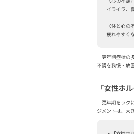
〈心の不調
イライラ、
〈体と心の
疲れやすく
更年期症状の多
不調を我慢・放
「女性ホル
更年期をラクに
ジメントは、大
・「女性ホ