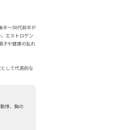
後半～50代前半が
ン。エストロゲン
の調子や健康の乱れ
状として代表的な
、動悸、胸の