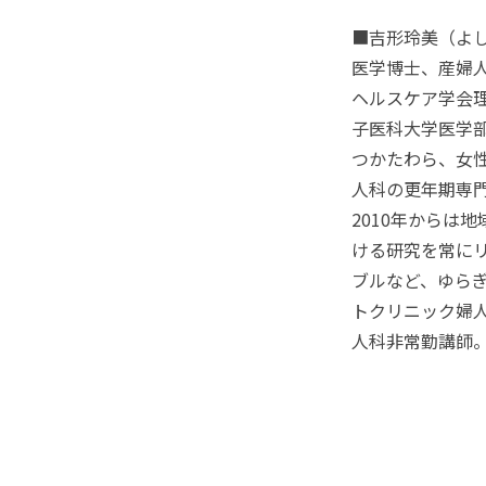
■吉形玲美（よ
医学博士、産婦
ヘルスケア学会理
子医科大学医学
つかたわら、女性
人科の更年期専
2010年からは
ける研究を常にリ
ブルなど、ゆら
トクリニック婦
人科非常勤講師