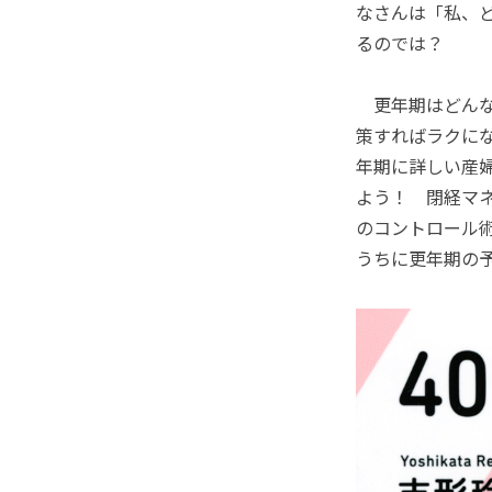
なさんは「私、どう
るのでは？
更年期はどんな
策すればラクに
年期に詳しい産
よう！ 閉経マ
のコントロール
うちに更年期の