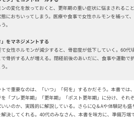
ンの変化を放っておくと、更年期の重い症状に悩まされるこ
状態におちいってしまう。医療や食事で女性ホルモンを補って
ろう。
さ」をマネジメントする
て女性ホルモンが減少すると、骨密度が低下していく。60代
とで骨折する人が増える。閉経前後のあいだに、食事や運動で
こう。
トで重要なのは、「いつ」「何を」するかだそう。本書では、
ジを「プレ更年期」「更年期」「ポスト更年期」に分け、それ
ばいいのか、実践的に解説している。さらにQ＆Aや体験記も盛
を解決してくれる。40代のみなさん、本書を味方に、準備万端