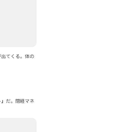
が出てくる。体の
ト」
だ。閉経マネ