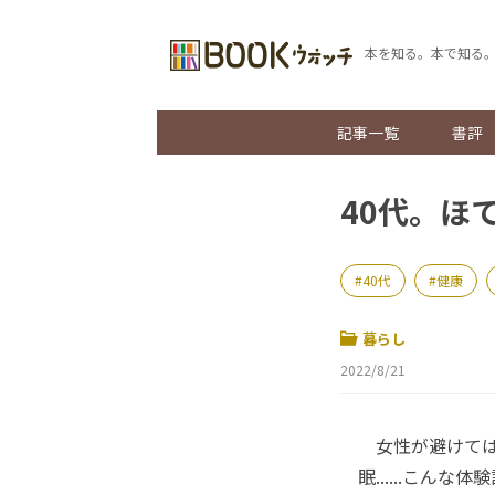
本を知る。本で知る
記事一覧
書評
40代。ほ
40代
健康
暮らし
2022/8/21
女性が避けては
眠......こん