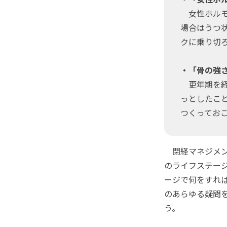
女性ホルモ
場合はうつ
クに乗り切
・「骨の強
更年期を経
っとしたこ
つくってお
閉経マネジメン
のライフステー
ージで何をすれ
のあらゆる疑問
う。