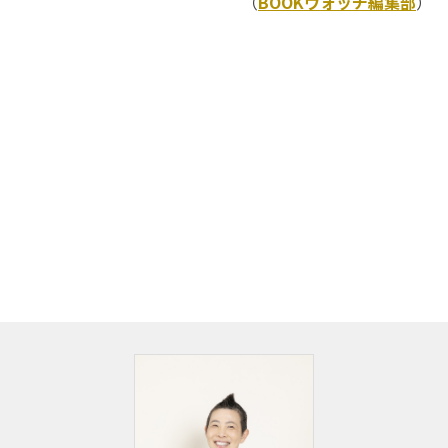
（
BOOKウォッチ編集部
）