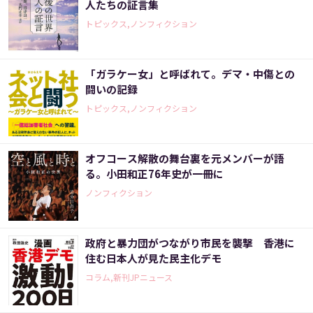
人たちの証言集
トピックス,ノンフィクション
「ガラケー女」と呼ばれて。デマ・中傷との
闘いの記録
トピックス,ノンフィクション
オフコース解散の舞台裏を元メンバーが語
る。小田和正76年史が一冊に
ノンフィクション
政府と暴力団がつながり市民を襲撃 香港に
住む日本人が見た民主化デモ
コラム,新刊JPニュース