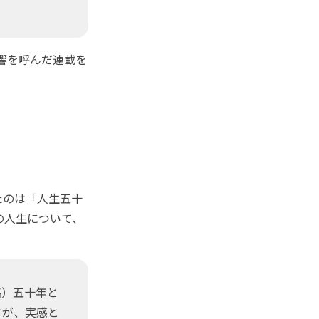
反響を呼んだ連載を
たのは「人生五十
の人生について、
略）五十年と
すが、実感と