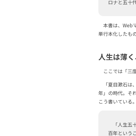
ロナと五十
本書は、Webマ
単行本化したも
人生は薄く
ここでは「三度
「夏目漱石は、
年」の時代。そ
こう書いている
「人生五十
百年という