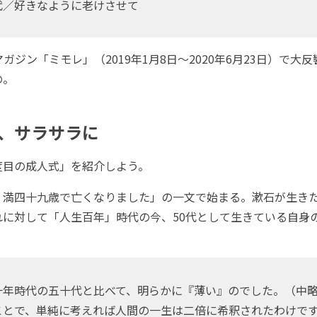
代／好きなように老けさせて
ガジン「ミモレ」（2019年1月8日～2020年6月23日）で大
の。
、サラサラに
目の成人式」を紹介しよう。
満四十九歳で亡くなりました」の一文で始まる。漱石が生き
れに対して「人生百年」時代の今、50代として生きている自身
。
年時代の五十代と比べて、明らかに『薄い』のでした。（中
ことで、単純に考えれば人間の一生は二倍に希釈されたわけで