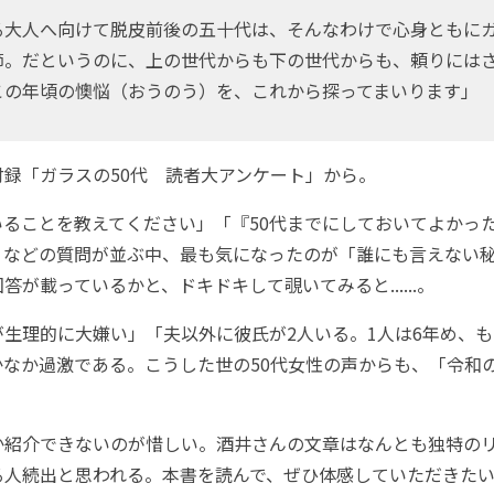
大人へ向けて脱皮前後の五十代は、そんなわけで心身ともに
節。だというのに、上の世代からも下の世代からも、頼りには
この年頃の懊悩（おうのう）を、これから探ってまいります」
録「ガラスの50代 読者大アンケート」から。
ることを教えてください」「『50代までにしておいてよかっ
」などの質問が並ぶ中、最も気になったのが「誰にも言えない
答が載っているかと、ドキドキして覗いてみると......。
理的に大嫌い」「夫以外に彼氏が2人いる。1人は6年め、もう
なか過激である。こうした世の50代女性の声からも、「令和の
紹介できないのが惜しい。酒井さんの文章はなんとも独特の
る人続出と思われる。本書を読んで、ぜひ体感していただきた