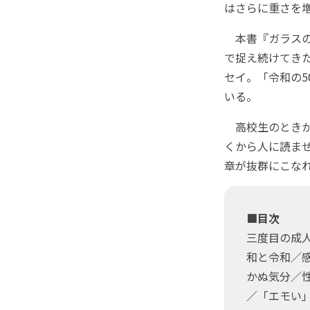
はさらに重さを増す
本書『ガラスの
で捉え続けてき
セイ。「令和の5
いる。
高校生のときか
くから人に読ま
章が抜群にこな
■目次
三度目の成
和と令和／
かぬ気分／
／「エモい