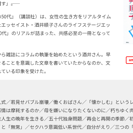
」――。
50代』（講談社）は、女性の生き方をリアルタイム
たエッセイスト・酒井順子さんのライフステージエッ
0代」のリアルが詰まった、共感必至の一冊となって
ら雑誌にコラムの執筆を始めたという酒井さん。早
a
せることを意識した文章を書いていたからなのか、文
れている印象を受けた。
人式／若見せバブル崩壊／働くおばさん／「懐かしむ」という
感情は摩耗するのか／母を嫌いになりたくないのに／朽ちゆく
性人生の晩年を生きる／五十代独身問題／再会と再開の季節／
」と「無常」／セクハラ意識低い系世代／自分がえり／三つの