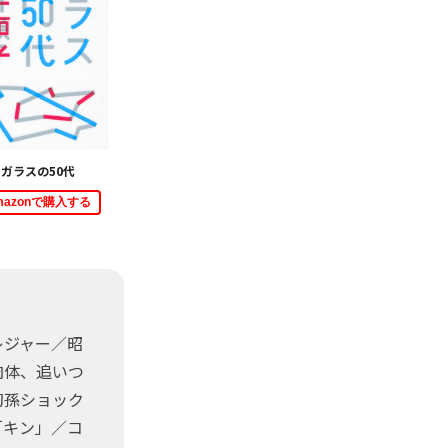
ガラスの50代
mazonで購入する
レジャー／昭
肉体、追いつ
初孫ショック
「キン」／コ