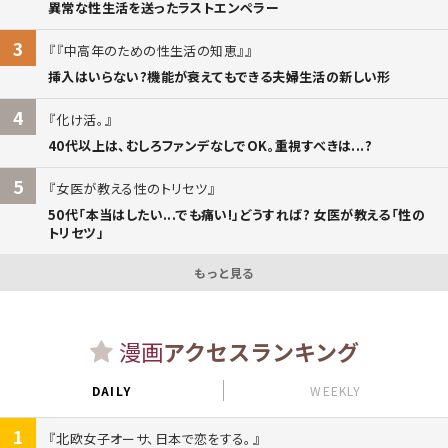
異常な性生活を送ったラストエンペラー
3
『中高年のための性生活の知恵』
挿入はいらない?機能が衰えてもできる夫婦生活の新しい形
4
化け活。
40代以上は、むしろファンデなしでOK。重視すべきは...?
5
女医が教える性のトリセツ
50代「本当はしたい...でも痛い!」どうすれば? 女医が教える「性の
トリセツ」
もっと見る
漫画
アクセスランキング
DAILY
WEEKLY
1
北欧女子オーサ、日本で恋をする。