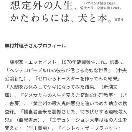
■村井理子さんプロフィール
翻訳家・エッセイスト。1970年静岡県生まれ。訳書に
『ヘンテコピープルUSA――彼らが信じる奇妙な世界』（中央
公論新社）、『ゼロからトースターを作ってみた結果』
『人間をお休みしてヤギになってみた結果』（新潮文
庫）、『ダメ女たちの人生を変えた奇跡の料理教室』（き
こ書房）、『黄金州の殺人鬼――凶悪犯を追いつめた執念の捜
査録』『捕食者――全米を震撼させた、待ち伏せする連続殺人
鬼』（亜紀書房）、『エデュケーション――大学は私の人生を
変えた』（早川書房）、『イントゥ・ザ・プラネット』