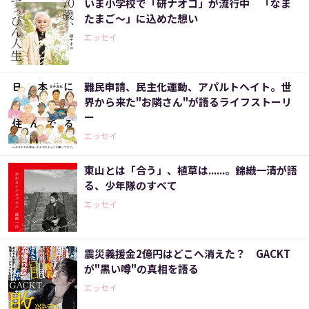
いま小学校で「研ナオコ」が流行中 「なま
たまご～」に込めた想い
エッセイ
難民申請、民主化運動、アパルトヘイト。世
界から来た"お隣さん"が語るライフストーリ
ー
エッセイ
東山とは「合う」、植草は......。錦織一清が語
る、少年隊のすべて
エッセイ
震災義援金2億円はどこへ消えた？ GACKT
が"黒い噂"の真相を語る
エッセイ