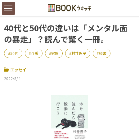
40代と50代の違いは「メンタル面
の暴走」？読んで驚く一冊。
50代
介護
家族
村井理子
読書
エッセイ
2022/8/ 1