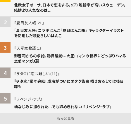
北欧女子オーサ、日本で恋をする。:(7) 離婚率が高いスウェーデン。
結婚より人気なのは...
2
夏目友人帳 25
「夏目友人帳」コラボはんこ「夏目はんこ帳」 キャラクターイラスト
を使用した可愛らしいはんこ
3
天堂家物語 1
御曹司からの求婚、跡目騒動...大正ロマンの世界にどっぷりハマる
恋愛マンガ3選
4
ヲタクに恋は難しい (11)
『ヲタ恋』堂々完結! 成海がついにオタク告白 描きおろしでは後日
譚も
5
リベンジ・ラブ
幼なじみに振られた...でも諦めきれない 『リベンジ・ラブ』
もっと見る