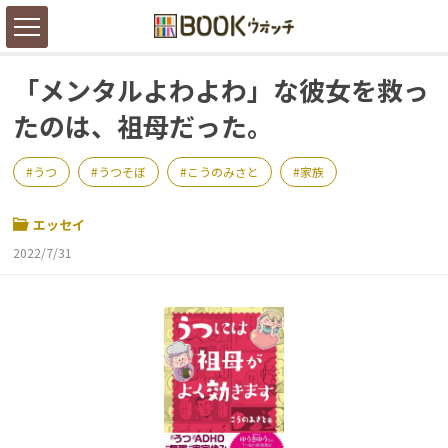
「メンタルよわよわ」な彼女を救っ
たのは、祖母だった。
うつ
うつそぼ
こうのみさと
家族
エッセイ
2022/7/31