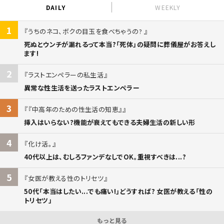
DAILY
WEEKLY
1
うちのネコ、ボクの目玉を食べちゃうの?
死ぬとウンチが漏れるって本当?「死体」の疑問に葬儀屋がお答えし
ます!
2
ラストエンペラーの私生活
異常な性生活を送ったラストエンペラー
3
『中高年のための性生活の知恵』
挿入はいらない?機能が衰えてもできる夫婦生活の新しい形
4
化け活。
40代以上は、むしろファンデなしでOK。重視すべきは...?
5
女医が教える性のトリセツ
50代「本当はしたい...でも痛い!」どうすれば? 女医が教える「性の
トリセツ」
もっと見る