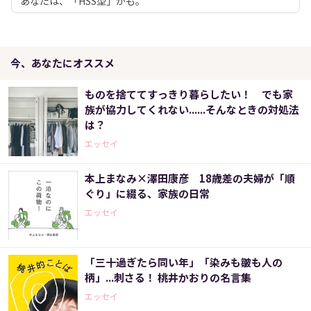
あなたは、「HSS型」かも。
今、あなたにオススメ
ものを捨ててすっきり暮らしたい！ でも家
族が協力してくれない......そんなときの対処法
は？
エッセイ
本上まなみ×澤田康彦 18歳差の夫婦が「順
ぐり」に綴る、家族の日常
エッセイ
「三十過ぎたら同い年」「染みも皺も人の
柄」...刺さる！ 桃井かおりの名言集
エッセイ