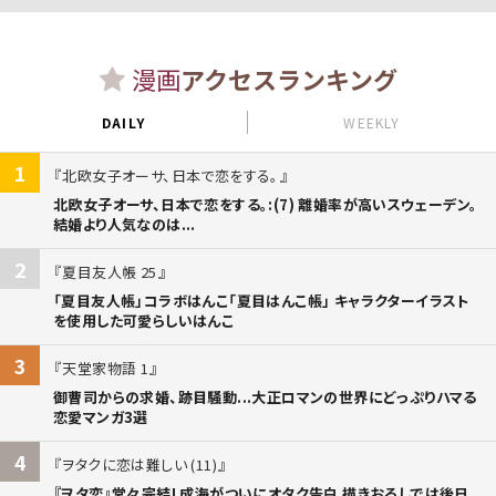
漫画
アクセスランキング
DAILY
WEEKLY
1
北欧女子オーサ、日本で恋をする。
北欧女子オーサ、日本で恋をする。:(7) 離婚率が高いスウェーデン。
結婚より人気なのは...
2
夏目友人帳 25
「夏目友人帳」コラボはんこ「夏目はんこ帳」 キャラクターイラスト
を使用した可愛らしいはんこ
3
天堂家物語 1
御曹司からの求婚、跡目騒動...大正ロマンの世界にどっぷりハマる
恋愛マンガ3選
4
ヲタクに恋は難しい (11)
『ヲタ恋』堂々完結! 成海がついにオタク告白 描きおろしでは後日