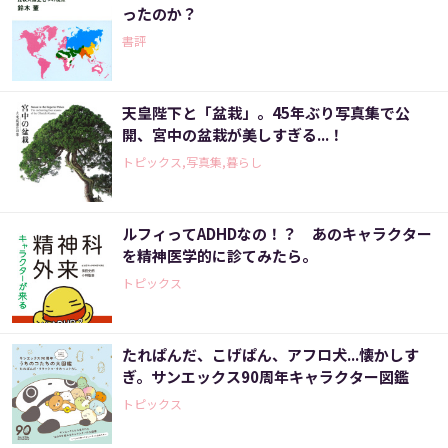
ったのか？
書評
天皇陛下と「盆栽」。45年ぶり写真集で公
開、宮中の盆栽が美しすぎる...！
トピックス,写真集,暮らし
ルフィってADHDなの！？ あのキャラクター
を精神医学的に診てみたら。
トピックス
たれぱんだ、こげぱん、アフロ犬...懐かしす
ぎ。サンエックス90周年キャラクター図鑑
トピックス