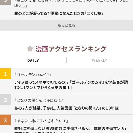
肩こり 便秘 たるみ むくみ うつうつを自分の手でときほぐす! ひとり
ほぐし
腸のどこが凝ってる? 便秘に悩んだときの「ほぐし技」
もっと見る
漫画
アクセスランキング
DAILY
WEEKLY
1
ゴールデンカムイ 1
アイヌ語ってスマホで打てるの!? 『ゴールデンカムイ』を学芸員が読
むと。【マンガでひらく歴史の扉 1】
2
となりの関くん じゅにあ 1
あの2人が結婚、子供も。人気漫画『となりの関くん』の10年後
3
あなたは私におとされたい 1
絶対に不倫しない男VS絶対に不倫させる女。「異端の不倫マンガ」