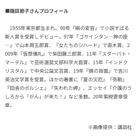
■篠田節子さんプロフィール
1955年東京都生まれ。90年『絹の変容』で小説すばる
新人賞を受賞しデビュー。97年『ゴサインタン―神の座
―』で山本周五郎賞、『女たちのジハード』で直木賞、2
009年『仮想儀礼』で柴田錬三郎賞、11年『スターバト・
マーテル』で芸術選奨文部科学大臣賞、15年『インドク
リスタル』で中央公論文芸賞、19年『鏡の背面』で吉川
英治文学賞を受賞。ほかの著書に『夏の災厄』『弥勒』
『田舎のポルシェ』『失われた岬』、エッセイ『介護のう
しろから「がん」が来た！』など多数。20年紫綬褒章受
章。
※画像提供：講談社