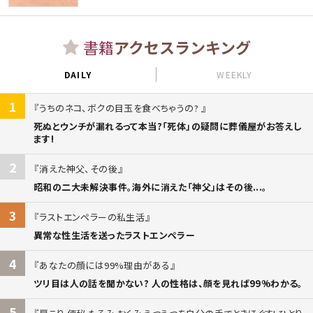
書籍
アクセスランキング
DAILY
WEEKLY
1
うちのネコ、ボクの目玉を食べちゃうの?
死ぬとウンチが漏れるって本当?「死体」の疑問に葬儀屋がお答えし
ます!
2
消えた神父、その後
昭和の二大未解決事件。海外に消えた「神父」はその後...。
3
ラストエンペラーの私生活
異常な性生活を送ったラストエンペラー
4
あなたの顔には99%理由がある
ツリ目は人の話を聞かない? 人の性格は、顔を見れば99%わかる。
5