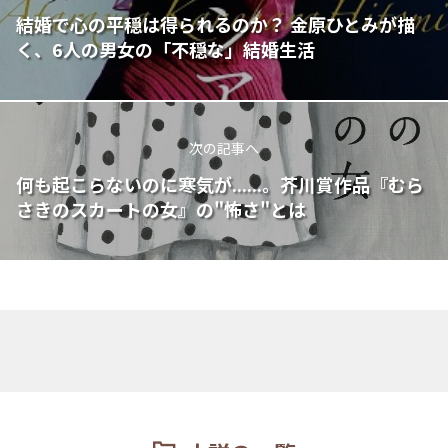
結婚で心の平穏は得られるのか？ 金原ひとみが描
く、6人の男女の「不穏な」結婚生活
次の記事へ
何も起こらないのに寒気が......。芥川賞作品『むら
さきのスカートの女』の"怖さ"とは