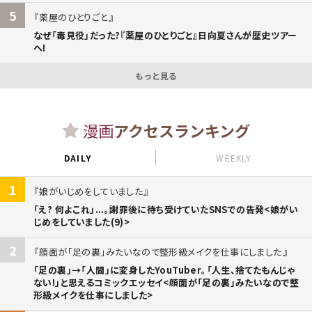
5
薬屋のひとりごと
なぜ「毒見役」だった?『薬屋のひとりごと』日向夏さんが歴史ツアー
へ!
もっと見る
漫画
アクセスランキング
DAILY
WEEKLY
1
娘がいじめをしていました
「え? 何よこれ」...。謝罪後に待ち受けていたSNSでの告発<娘がい
じめをしていました(9)>
2
顔面が「足の裏」みたいなので整形級メイクを仕事にしました
「足の裏」→「人間」に変身したYouTuber。「人生、捨てたもんじゃ
ない!」と思えるコミックエッセイ<顔面が「足の裏」みたいなので整
形級メイクを仕事にしました>