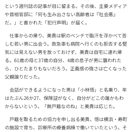
という週刊誌の記事が目に留まる。その後、主要メディア
や首相官邸に「何も生み出さない高齢者は『社会悪』
だ。」と書かれた「犯行声明」が届く。
仕事からの帰り、美貴は駅のベンチで脂汗を浮かべて苦
しむ若い男に出会う。救急車も病院へ行くのも拒否する堅
気には見えない男を放っておけず、美貴は自宅に連れ帰
る。61歳の母と37歳の自分、4歳の息子が男に襲われた
ら、ひとたまりもないだろう。正義感の強さは亡くなった
父親譲りだった。
会話ができるようになった男は「小林悟」と名乗り、年
はたぶん26か27、保険証がなく、自分がどこの誰かもわ
からないという。「無戸籍なのね」と美貴は応じた。
戸籍を取るための協力を申し出る美貴。悟は横浜・寿町
の施設で育ち、診療所の療養病棟で働いていたという。そ