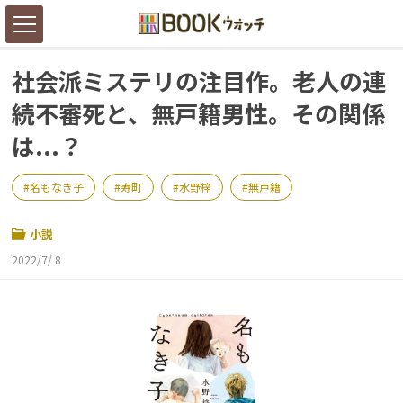
社会派ミステリの注目作。老人の連
続不審死と、無戸籍男性。その関係
は...？
名もなき子
寿町
水野梓
無戸籍
小説
2022/7/ 8