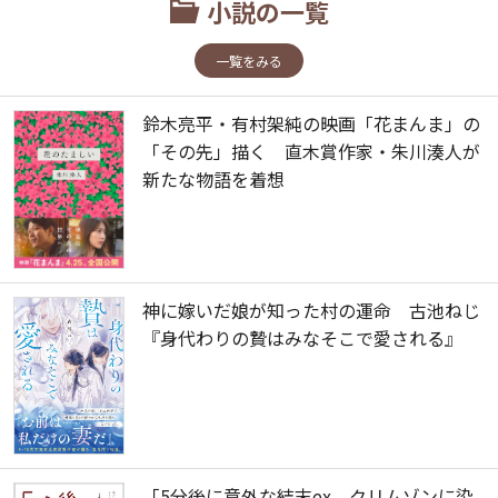
小説の一覧
一覧をみる
鈴木亮平・有村架純の映画「花まんま」の
「その先」描く 直木賞作家・朱川湊人が
新たな物語を着想
神に嫁いだ娘が知った村の運命 古池ねじ
『身代わりの贄はみなそこで愛される』
「5分後に意外な結末ex クリムゾンに染