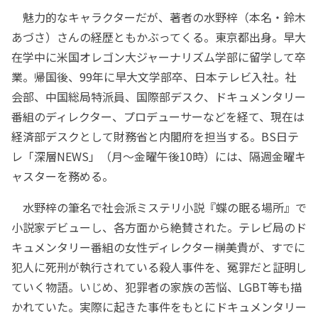
魅力的なキャラクターだが、著者の水野梓（本名・鈴木
あづさ）さんの経歴ともかぶってくる。東京都出身。早大
在学中に米国オレゴン大ジャーナリズム学部に留学して卒
業。帰国後、99年に早大文学部卒、日本テレビ入社。社
会部、中国総局特派員、国際部デスク、ドキュメンタリー
番組のディレクター、プロデューサーなどを経て、現在は
経済部デスクとして財務省と内閣府を担当する。BS日テ
レ「深層NEWS」（月～金曜午後10時）には、隔週金曜キ
ャスターを務める。
水野梓の筆名で社会派ミステリ小説『蝶の眠る場所』で
小説家デビューし、各方面から絶賛された。テレビ局のド
キュメンタリー番組の女性ディレクター榊美貴が、すでに
犯人に死刑が執行されている殺人事件を、冤罪だと証明し
ていく物語。いじめ、犯罪者の家族の苦悩、LGBT等も描
かれていた。実際に起きた事件をもとにドキュメンタリー