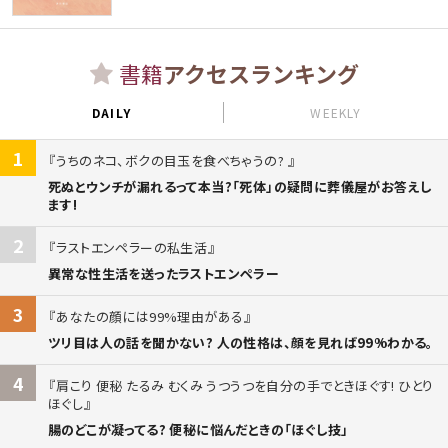
書籍
アクセスランキング
DAILY
WEEKLY
1
うちのネコ、ボクの目玉を食べちゃうの?
死ぬとウンチが漏れるって本当?「死体」の疑問に葬儀屋がお答えし
ます!
2
ラストエンペラーの私生活
異常な性生活を送ったラストエンペラー
3
あなたの顔には99%理由がある
ツリ目は人の話を聞かない? 人の性格は、顔を見れば99%わかる。
4
肩こり 便秘 たるみ むくみ うつうつを自分の手でときほぐす! ひとり
ほぐし
腸のどこが凝ってる? 便秘に悩んだときの「ほぐし技」