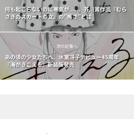
何も起こらないのに寒気が......。芥川賞作品『むら
さきのスカートの女』の"怖さ"とは
次の記事へ
あの頃の少女たちへ。氷室冴子デビュー45周年
『海がきこえる』新装版発売