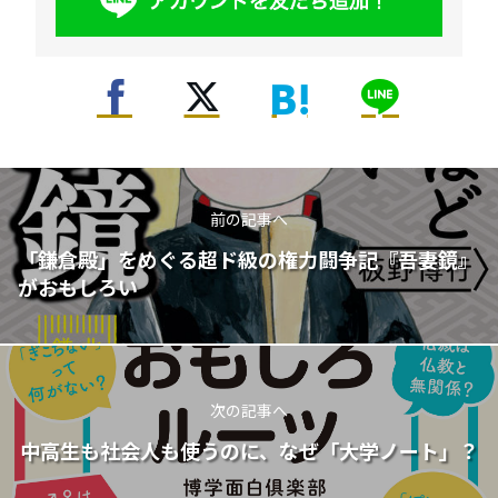
前の記事へ
「鎌倉殿」をめぐる超ド級の権力闘争記『吾妻鏡』
がおもしろい
次の記事へ
中高生も社会人も使うのに、なぜ「大学ノート」？