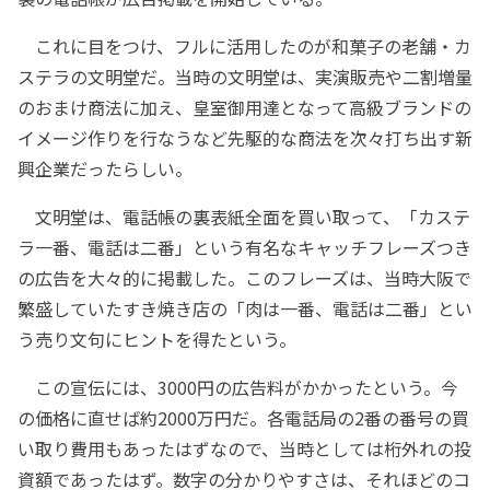
これに目をつけ、フルに活用したのが和菓子の老舗・カ
ステラの文明堂だ。当時の文明堂は、実演販売や二割増量
のおまけ商法に加え、皇室御用達となって高級ブランドの
イメージ作りを行なうなど先駆的な商法を次々打ち出す新
興企業だったらしい。
文明堂は、電話帳の裏表紙全面を買い取って、「カステ
ラ一番、電話は二番」という有名なキャッチフレーズつき
の広告を大々的に掲載した。このフレーズは、当時大阪で
繁盛していたすき焼き店の「肉は一番、電話は二番」とい
う売り文句にヒントを得たという。
この宣伝には、3000円の広告料がかかったという。今
の価格に直せば約2000万円だ。各電話局の2番の番号の買
い取り費用もあったはずなので、当時としては桁外れの投
資額であったはず。数字の分かりやすさは、それほどのコ