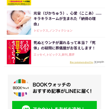
光宙（ぴかちゅう）、心愛（ここあ）......
キラキラネームが生まれた「納得の理
由」
トピックス,ノンフィクション
死ぬとウンチが漏れるって本当？「死
体」の疑問に葬儀屋がお答えします！
エッセイ,トピックス,新刊,書評
Recommended by