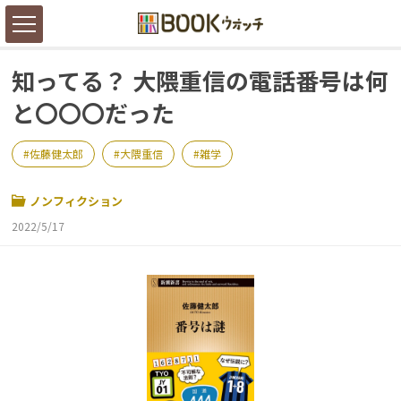
知ってる？ 大隈重信の電話番号は何
と〇〇〇だった
佐藤健太郎
大隈重信
雑学
ノンフィクション
2022/5/17