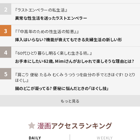
2
ラストエンペラーの私生活
異常な性生活を送ったラストエンペラー
3
『中高年のための性生活の知恵』
挿入はいらない?機能が衰えてもできる夫婦生活の新しい形
4
60代ひとり暮らし明るく楽しむ生きる術。
お手本にしたい62歳。Mimiさんがおしゃれで楽しそうな理由とは?
5
肩こり 便秘 たるみ むくみ うつうつを自分の手でときほぐす! ひとり
ほぐし
腸のどこが凝ってる? 便秘に悩んだときの「ほぐし技」
もっと見る
漫画
アクセスランキング
DAILY
WEEKLY