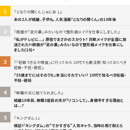
1
となりの関くん じゅにあ 1
あの2人が結婚、子供も。人気漫画『となりの関くん』の10年後
2
顔面が「足の裏」みたいなので整形級メイクを仕事にしました
「私がテレビに...」 原宿でまさかのスカウト? 詐欺メイクが全国に放
送された!<顔面が「足の裏」みたいなので整形級メイクを仕事にし
ました(10)>
3
「妊娠できるか検査」に行ってみた 20代でも要注意! 知っておくべき
妊娠・不妊・避妊
「35歳までにはそのうち」本当にそれでいい? 20代で知るべき妊娠・
不妊・避妊
4
無職の夫に捨てられました
結婚10年目、無職3度目の夫が「リコンして」。身勝手すぎる理由と
は...?
5
キングダム 1
検証!『キングダム』の"でかすぎる"人気キャラ、当時の馬で耐えら