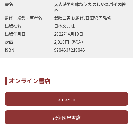
書名
大人時間を味わう たのしいスパイス絵
本
監修・編集・著者名
武政三男 総監修/日沼紀子 監修
出版社名
日本文芸社
出版年月日
2022年4月19日
定価
2,310円（税込）
ISBN
9784537219845
オンライン書店
amazon
紀伊國屋書店