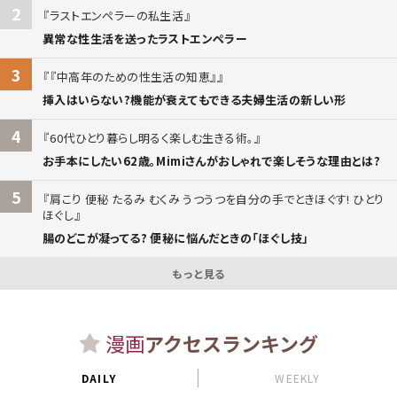
2
ラストエンペラーの私生活
異常な性生活を送ったラストエンペラー
3
『中高年のための性生活の知恵』
挿入はいらない?機能が衰えてもできる夫婦生活の新しい形
4
60代ひとり暮らし明るく楽しむ生きる術。
お手本にしたい62歳。Mimiさんがおしゃれで楽しそうな理由とは?
5
肩こり 便秘 たるみ むくみ うつうつを自分の手でときほぐす! ひとり
ほぐし
腸のどこが凝ってる? 便秘に悩んだときの「ほぐし技」
もっと見る
漫画
アクセスランキング
DAILY
WEEKLY