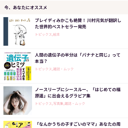
今、あなたにオススメ
ブレイディみかこも絶賛！ 川村元気が翻訳し
た世界的ベストセラー発売
トピックス,絵本
人間の遺伝子の半分は「バナナと同じ」って
本当？
トピックス,雑誌・ムック
ノースリーブにシースルー、「はじめての福
原遥」に出会えるグラビア集
トピックス,写真集,雑誌・ムック
「なんかうちの子すごいのママ」あなたの周