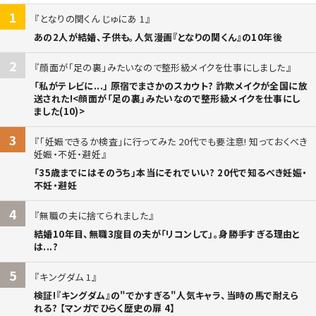
1
となりの関くん じゅにあ 1
あの2人が結婚、子供も。人気漫画『となりの関くん』の10年後
2
顔面が「足の裏」みたいなので整形級メイクを仕事にしました
「私がテレビに...」 原宿でまさかのスカウト? 詐欺メイクが全国に放
送された!<顔面が「足の裏」みたいなので整形級メイクを仕事にし
ました(10)>
3
「妊娠できるか検査」に行ってみた 20代でも要注意! 知っておくべき
妊娠・不妊・避妊
「35歳までにはそのうち」本当にそれでいい? 20代で知るべき妊娠・
不妊・避妊
4
無職の夫に捨てられました
結婚10年目、無職3度目の夫が「リコンして」。身勝手すぎる理由と
は...?
5
キングダム 1
検証!『キングダム』の"でかすぎる"人気キャラ、当時の馬で耐えら
れる? 【マンガでひらく歴史の扉 4】