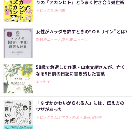
りの「アカンヒト」とうまく付き合う処世術
トピックス,実用書
女性がカラダを許すときの“ＯＫサイン”とは?
新刊JPニュース,新刊JPニュース
58歳で急逝した作家・山本文緒さんが、亡く
なる9日前の日記に書き残した言葉
エッセイ
「なぜかかわいがられる人」には、伝え方の
ワザがあった
トピックス,ビジネス・経済・法律,実用書