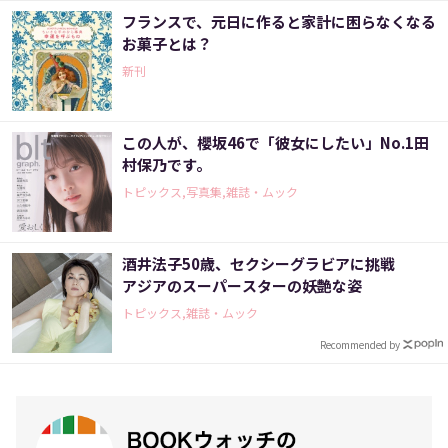
フランスで、元日に作ると家計に困らなくなる
お菓子とは？
新刊
この人が、櫻坂46で「彼女にしたい」No.1田
村保乃です。
トピックス,写真集,雑誌・ムック
酒井法子50歳、セクシーグラビアに挑戦
アジアのスーパースターの妖艶な姿
トピックス,雑誌・ムック
Recommended by