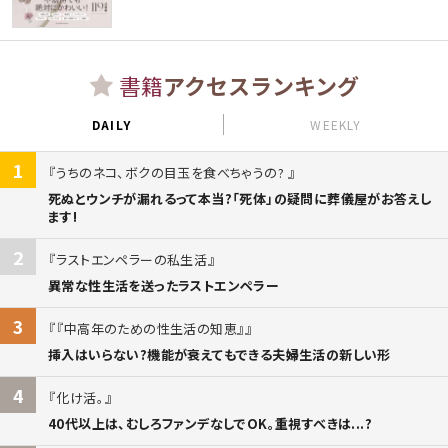
書籍
アクセスランキング
DAILY
WEEKLY
1
うちのネコ、ボクの目玉を食べちゃうの?
死ぬとウンチが漏れるって本当?「死体」の疑問に葬儀屋がお答えし
ます!
2
ラストエンペラーの私生活
異常な性生活を送ったラストエンペラー
3
『中高年のための性生活の知恵』
挿入はいらない?機能が衰えてもできる夫婦生活の新しい形
4
化け活。
40代以上は、むしろファンデなしでOK。重視すべきは...?