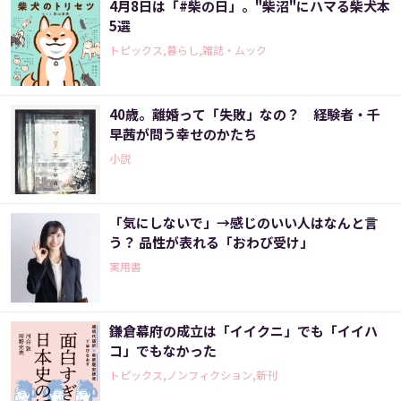
4月8日は「#柴の日」。"柴沼"にハマる柴犬本
5選
トピックス,暮らし,雑誌・ムック
40歳。離婚って「失敗」なの？ 経験者・千
早茜が問う幸せのかたち
小説
「気にしないで」→感じのいい人はなんと言
う？ 品性が表れる「おわび受け」
実用書
鎌倉幕府の成立は「イイクニ」でも「イイハ
コ」でもなかった
トピックス,ノンフィクション,新刊