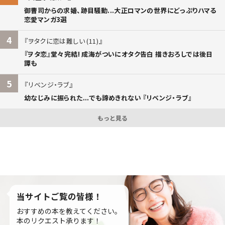
御曹司からの求婚、跡目騒動...大正ロマンの世界にどっぷりハマる
恋愛マンガ3選
4
ヲタクに恋は難しい (11)
『ヲタ恋』堂々完結! 成海がついにオタク告白 描きおろしでは後日
譚も
5
リベンジ・ラブ
幼なじみに振られた...でも諦めきれない 『リベンジ・ラブ』
もっと見る
当サイトご覧の皆様！
おすすめの本を教えてください。
本のリクエスト承ります！