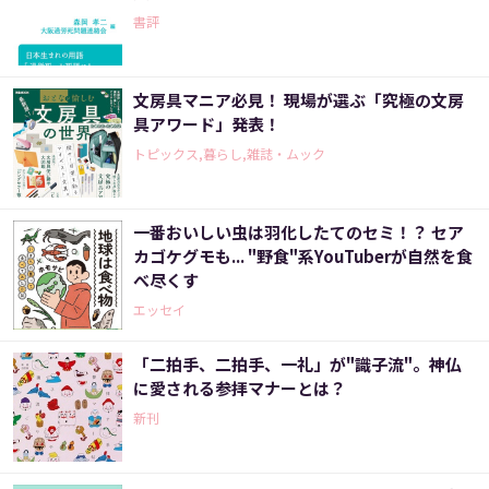
書評
文房具マニア必見！ 現場が選ぶ「究極の文房
具アワード」発表！
トピックス,暮らし,雑誌・ムック
一番おいしい虫は羽化したてのセミ！？ セア
カゴケグモも... "野食"系YouTuberが自然を食
べ尽くす
エッセイ
「二拍手、二拍手、一礼」が"識子流"。神仏
に愛される参拝マナーとは？
新刊