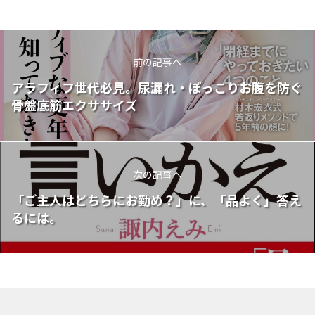
前の記事へ
アラフィフ世代必見。尿漏れ・ぽっこりお腹を防ぐ
骨盤底筋エクササイズ
次の記事へ
「ご主人はどちらにお勤め？」に、「品よく」答え
るには。