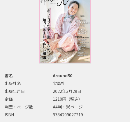
書名
Around50
出版社名
宝島社
出版年月日
2022年3月29日
定価
1210円（税込）
判型・ページ数
A4判・96ページ
ISBN
9784299027719