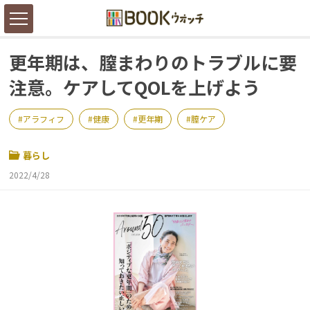
更年期は、膣まわりのトラブルに要
注意。ケアしてQOLを上げよう
アラフィフ
健康
更年期
膣ケア
暮らし
2022/4/28