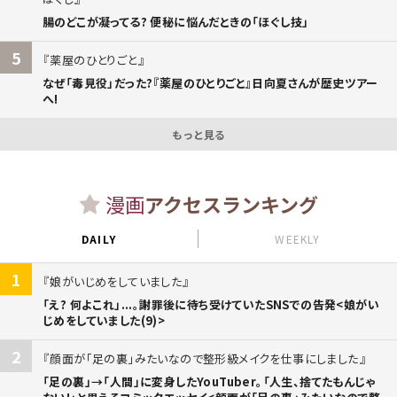
腸のどこが凝ってる? 便秘に悩んだときの「ほぐし技」
5
薬屋のひとりごと
なぜ「毒見役」だった?『薬屋のひとりごと』日向夏さんが歴史ツアー
へ!
もっと見る
漫画
アクセスランキング
DAILY
WEEKLY
1
娘がいじめをしていました
「え? 何よこれ」...。謝罪後に待ち受けていたSNSでの告発<娘がい
じめをしていました(9)>
2
顔面が「足の裏」みたいなので整形級メイクを仕事にしました
「足の裏」→「人間」に変身したYouTuber。「人生、捨てたもんじゃ