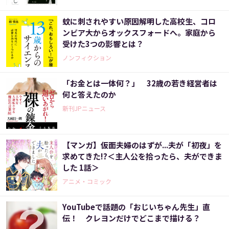
蚊に刺されやすい原因解明した高校生、コロ
ンビア大からオックスフォードへ。家庭から
受けた3つの影響とは？
ノンフィクション
「お金とは一体何？」 32歳の若き経営者は
何と答えたのか
新刊JPニュース
【マンガ】仮面夫婦のはずが...夫が「初夜」を
求めてきた!?＜主人公を拾ったら、夫ができま
した 1話＞
アニメ・コミック
YouTubeで話題の「おじいちゃん先生」直
伝！ クレヨンだけでどこまで描ける？