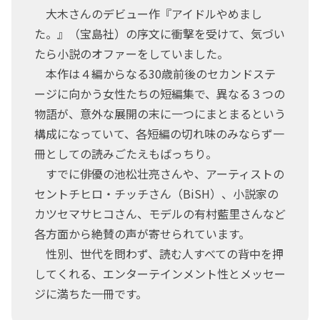
大木さんのデビュー作『アイドルやめまし
た。』（宝島社）の序文に衝撃を受けて、気づい
たら小説のオファーをしていました。
本作は４編からなる30歳前後のセカンドステ
ージに向かう女性たちの短編集で、異なる３つの
物語が、意外な展開の末に一つにまとまるという
構成になっていて、各短編の切れ味のみならず一
冊としての読みごたえもばっちり。
すでに俳優の池松壮亮さんや、アーティストの
セントチヒロ・チッチさん（BiSH）、小説家の
カツセマサヒコさん、モデルの有村藍里さんなど
各方面から絶賛の声が寄せられています。
性別、世代を問わず、読む人すべての背中を押
してくれる、エンターテインメント性とメッセー
ジに満ちた一冊です。