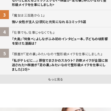
ない!」と思えるコミックエッセイ<顔面が「足の裏」みたいなので整
形級メイクを仕事にしました>
3
魔女は三百路から 1
強い女性が主人公!読むと元気になれるコミック5選
4
仕事でも、仕事じゃなくても
『大奥』『何食べ』よしながふみ初のインタビュー本。子どもの頃影響
を受けた漫画は?
5
顔面が「足の裏」みたいなので整形級メイクを仕事にしました
「私がテレビに...」 原宿でまさかのスカウト? 詐欺メイクが全国に放
送された!<顔面が「足の裏」みたいなので整形級メイクを仕事にし
ました(10)>
もっと見る