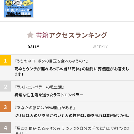
書籍
アクセスランキング
DAILY
WEEKLY
1
うちのネコ、ボクの目玉を食べちゃうの?
死ぬとウンチが漏れるって本当?「死体」の疑問に葬儀屋がお答えし
ます!
2
ラストエンペラーの私生活
異常な性生活を送ったラストエンペラー
3
あなたの顔には99%理由がある
ツリ目は人の話を聞かない? 人の性格は、顔を見れば99%わかる。
4
肩こり 便秘 たるみ むくみ うつうつを自分の手でときほぐす! ひとり
ほぐし