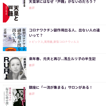
天皇家にはなぜ「戸籍」がないのだろう？
書評
コロナワクチン副作用出る人、出ない人の違
いって？
トピックス,実用書,新型コロナウィルス
来年春、元夫と再び...浅丘ルリ子の半生記
書評
銀座に「一流が集まる」サロンがある！
書評