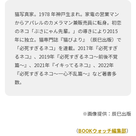
猫写真家。1978 年神戸生まれ。家電の営業マン
からアパレルのカメラマン兼販売員に転身。初恋
のネコ「ぶさにゃん先輩。」の導きにより2015
年に独立。猫専門誌『猫びより』（辰巳出版）で
「必死すぎるネコ」を連載。2017年『必死すぎ
るネコ』、2019年『必死すぎるネコ～前後不覚
篇～』、2021年『イキってるネコ』、2022年
『必死すぎるネコ～一心不乱篇～』など著書多
数。
※画像提供：辰巳出版
（
BOOKウォッチ編集部
）