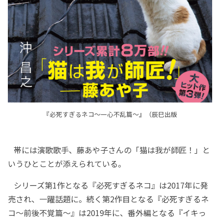
『必死すぎるネコ～一心不乱篇～』（辰巳出版
帯には演歌歌手、藤あや子さんの「猫は我が師匠！」と
いうひとことが添えられている。
シリーズ第1作となる『必死すぎるネコ』は2017年に発
売され、一躍話題に。続く第2作目となる『必死すぎるネ
コ～前後不覚篇～』は2019年に、番外編となる『イキっ