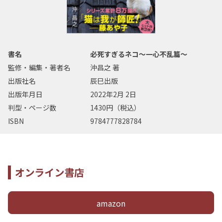
書名
必死すぎるネコ～一心不乱篇～
監修・編集・著者名
沖昌之 著
出版社名
辰巳出版
出版年月日
2022年2月 2日
判型・ページ数
1430円（税込）
ISBN
9784777828784
オンライン書店
amazon