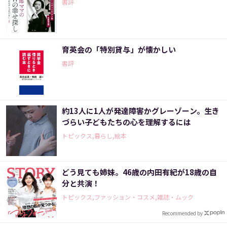
書評
育英会の「特別貸与」が懐かしい
書評
約13人に1人が発達障害かグレーゾーン。生き
づらい子どもたちの心を理解するには
トピックス,暮らし,絵本
どう見ても姉妹。46歳の内田有紀が18歳の自
分と共演！
トピックス,ファッション・コスメ,雑誌・ムック
Recommended by