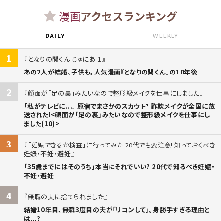
漫画
アクセスランキング
DAILY
WEEKLY
1
となりの関くん じゅにあ 1
あの2人が結婚、子供も。人気漫画『となりの関くん』の10年後
2
顔面が「足の裏」みたいなので整形級メイクを仕事にしました
「私がテレビに...」 原宿でまさかのスカウト? 詐欺メイクが全国に放
送された!<顔面が「足の裏」みたいなので整形級メイクを仕事にし
ました(10)>
3
「妊娠できるか検査」に行ってみた 20代でも要注意! 知っておくべき
妊娠・不妊・避妊
「35歳までにはそのうち」本当にそれでいい? 20代で知るべき妊娠・
不妊・避妊
4
無職の夫に捨てられました
結婚10年目、無職3度目の夫が「リコンして」。身勝手すぎる理由と
は...?