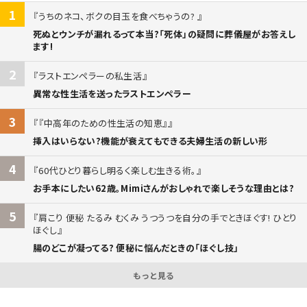
1
うちのネコ、ボクの目玉を食べちゃうの?
死ぬとウンチが漏れるって本当?「死体」の疑問に葬儀屋がお答えし
ます!
2
ラストエンペラーの私生活
異常な性生活を送ったラストエンペラー
3
『中高年のための性生活の知恵』
挿入はいらない?機能が衰えてもできる夫婦生活の新しい形
4
60代ひとり暮らし明るく楽しむ生きる術。
お手本にしたい62歳。Mimiさんがおしゃれで楽しそうな理由とは?
5
肩こり 便秘 たるみ むくみ うつうつを自分の手でときほぐす! ひとり
ほぐし
腸のどこが凝ってる? 便秘に悩んだときの「ほぐし技」
もっと見る