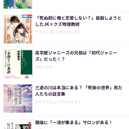
「死ぬ前に俺と恋愛しない？」自殺しようと
したJK×クズ物理教師
アニメ・コミック,トピックス
高学歴ジャニーズの元祖は「初代ジャニー
ズ」だった！？
トピックス
三途の川は本当にある？ 「死後の世界」見た
人たちの証言集
トピックス,ノンフィクション
銀座に「一流が集まる」サロンがある！