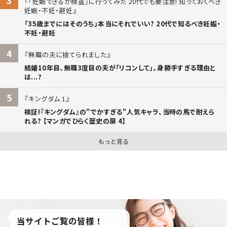
3
「妊娠できるか検査」に行ってみた 20代でも要注意! 知っておくべき
妊娠・不妊・避妊
「35歳までにはそのうち」本当にそれでいい? 20代で知るべき妊娠・
不妊・避妊
4
無職の夫に捨てられました
結婚10年目、無職3度目の夫が「リコンして」。身勝手すぎる理由と
は...?
5
キングダム 1
検証!『キングダム』の"でかすぎる"人気キャラ、当時の馬で耐えら
れる? 【マンガでひらく歴史の扉 4】
もっと見る
当サイトご覧の皆様！