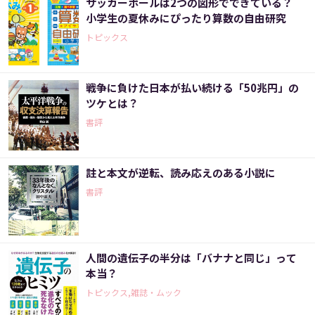
サッカーボールは2つの図形でできている？
小学生の夏休みにぴったり算数の自由研究
トピックス
戦争に負けた日本が払い続ける「50兆円」の
ツケとは？
書評
註と本文が逆転、読み応えのある小説に
書評
人間の遺伝子の半分は「バナナと同じ」って
本当？
トピックス,雑誌・ムック