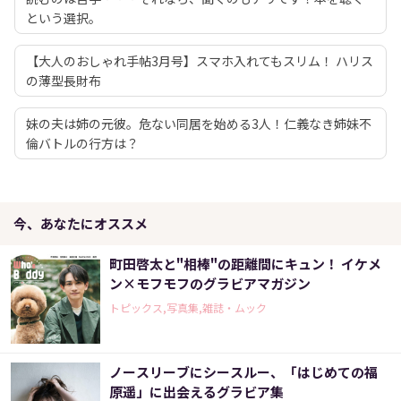
という選択。
【大人のおしゃれ手帖3月号】スマホ入れてもスリム！ ハリス
の薄型長財布
妹の夫は姉の元彼。危ない同居を始める3人！仁義なき姉妹不
倫バトルの行方は？
今、あなたにオススメ
町田啓太と"相棒"の距離間にキュン！ イケメ
ン×モフモフのグラビアマガジン
トピックス,写真集,雑誌・ムック
ノースリーブにシースルー、「はじめての福
原遥」に出会えるグラビア集