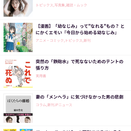
トピックス,写真集,雑誌・ムック
【漫画】「幼なじみ」って"なれる"もの？ と
にかくエモい『今日から始める幼なじみ』
アニメ・コミック,トピックス,新刊
突然の「鉄砲水」で死なないためのテントの
張り方
実用書
妻の「メンヘラ」に気づけなかった男の悲劇
コラム,新刊JPニュース