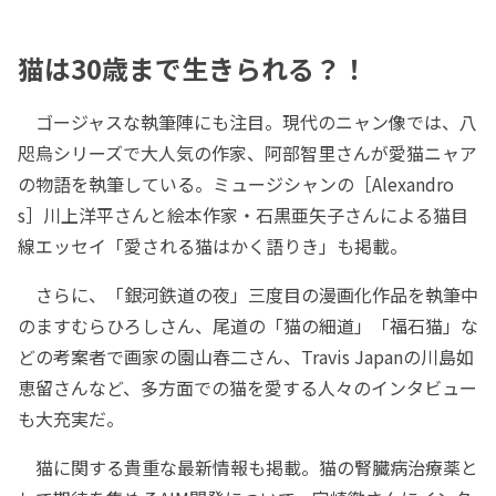
猫は30歳まで生きられる？！
ゴージャスな執筆陣にも注目。現代のニャン像では、八
咫烏シリーズで大人気の作家、阿部智里さんが愛猫ニャア
の物語を執筆している。ミュージシャンの［Alexandro
s］川上洋平さんと絵本作家・石黒亜矢子さんによる猫目
線エッセイ「愛される猫はかく語りき」も掲載。
さらに、「銀河鉄道の夜」三度目の漫画化作品を執筆中
のますむらひろしさん、尾道の「猫の細道」「福石猫」な
どの考案者で画家の園山春二さん、Travis Japanの川島如
恵留さんなど、多方面での猫を愛する人々のインタビュー
も大充実だ。
猫に関する貴重な最新情報も掲載。猫の腎臓病治療薬と