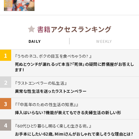
書籍
アクセスランキング
DAILY
WEEKLY
1
うちのネコ、ボクの目玉を食べちゃうの?
死ぬとウンチが漏れるって本当?「死体」の疑問に葬儀屋がお答えし
ます!
2
ラストエンペラーの私生活
異常な性生活を送ったラストエンペラー
3
『中高年のための性生活の知恵』
挿入はいらない?機能が衰えてもできる夫婦生活の新しい形
4
60代ひとり暮らし明るく楽しむ生きる術。
お手本にしたい62歳。Mimiさんがおしゃれで楽しそうな理由とは?