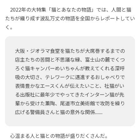
2022年の大特集「猫とあなたの物語」では、人間と猫
たちが織り成す波乱万丈の物語を全国からレポートしてい
く。
大阪・ジオラマ食堂を猫たちが大席巻するまでの
店主たちの苦闘と不思議な縁、富士山の麓でくつ
ろぐ猫キャンパーめいちゃんが教えてくれる深呼
吸の大切さ、テレワークに邁進するおしゃべりで
表情豊かなエースくんが伝えたいこと、社猫がい
る出版社に最年少でやってきたインターン猫が先
輩から受けた薫陶、尾道市立美術館で攻防を繰り
広げる警備員さんと猫の意外な関係......
心温まる人と猫との物語が盛りだくさんだ。