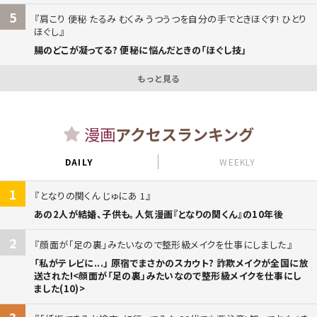
5
肩こり 便秘 たるみ むくみ うつうつを自分の手でときほぐす! ひとり
ほぐし
腸のどこが凝ってる? 便秘に悩んだときの「ほぐし技」
もっと見る
漫画
アクセスランキング
DAILY
WEEKLY
1
となりの関くん じゅにあ 1
あの2人が結婚、子供も。人気漫画『となりの関くん』の10年後
2
顔面が「足の裏」みたいなので整形級メイクを仕事にしました
「私がテレビに...」 原宿でまさかのスカウト? 詐欺メイクが全国に放
送された!<顔面が「足の裏」みたいなので整形級メイクを仕事にし
ました(10)>