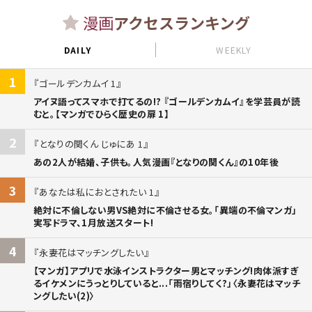
漫画
アクセスランキング
DAILY
WEEKLY
1
ゴールデンカムイ 1
アイヌ語ってスマホで打てるの!? 『ゴールデンカムイ』を学芸員が読
むと。【マンガでひらく歴史の扉 1】
2
となりの関くん じゅにあ 1
あの2人が結婚、子供も。人気漫画『となりの関くん』の10年後
3
あなたは私におとされたい 1
絶対に不倫しない男VS絶対に不倫させる女。「異端の不倫マンガ」
実写ドラマ、1月放送スタート!
4
永妻花はマッチングしたい
【マンガ】アプリで水泳インストラクター男とマッチング!肉体派すぎ
るイケメンにうっとりしていると...「雨宿りしてく?」〈永妻花はマッチ
ングしたい(2)〉