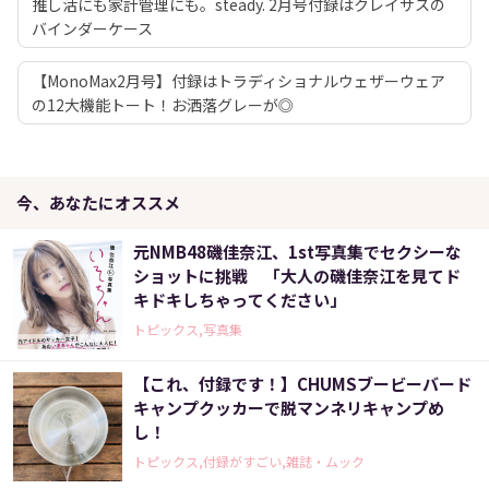
推し活にも家計管理にも。steady. 2月号付録はクレイサスの
バインダーケース
【MonoMax2月号】付録はトラディショナルウェザーウェア
の12大機能トート！お洒落グレーが◎
今、あなたにオススメ
元NMB48磯佳奈江、1st写真集でセクシーな
ショットに挑戦 「大人の磯佳奈江を見てド
キドキしちゃってください」
トピックス,写真集
【これ、付録です！】CHUMSブービーバード
キャンプクッカーで脱マンネリキャンプめ
し！
トピックス,付録がすごい,雑誌・ムック