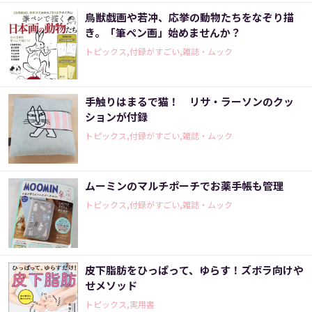
鳥獣戯画や若冲、応挙の動物たちをなぞり描
き。「筆ペン画」始めませんか？
トピックス,付録がすごい,雑誌・ムック
手触りはまるで猫！ リサ・ラーソンのクッ
ションが付録
トピックス,付録がすごい,雑誌・ムック
ムーミンのマルチポーチでお薬手帳も管理
トピックス,付録がすごい,雑誌・ムック
皮下脂肪をひっぱって、ゆらす！ズボラ向けや
せメソッド
トピックス,実用書