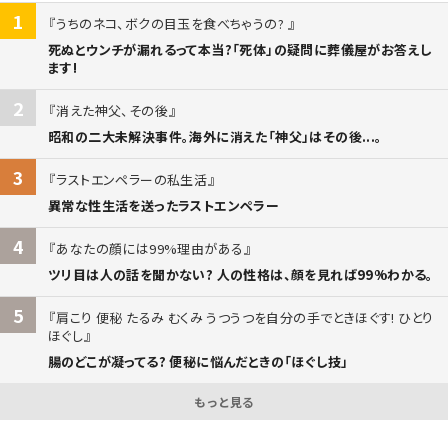
1
うちのネコ、ボクの目玉を食べちゃうの?
死ぬとウンチが漏れるって本当?「死体」の疑問に葬儀屋がお答えし
ます!
2
消えた神父、その後
昭和の二大未解決事件。海外に消えた「神父」はその後...。
3
ラストエンペラーの私生活
異常な性生活を送ったラストエンペラー
4
あなたの顔には99%理由がある
ツリ目は人の話を聞かない? 人の性格は、顔を見れば99%わかる。
5
肩こり 便秘 たるみ むくみ うつうつを自分の手でときほぐす! ひとり
ほぐし
腸のどこが凝ってる? 便秘に悩んだときの「ほぐし技」
もっと見る