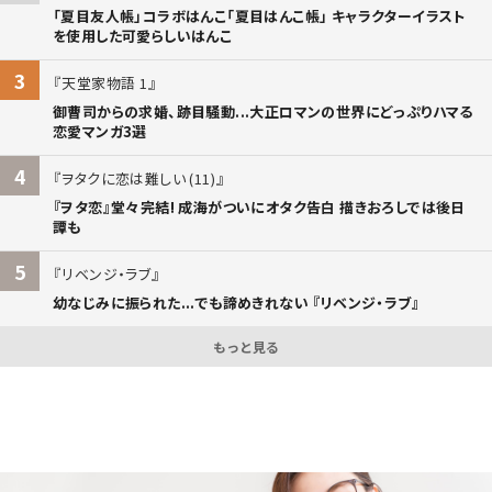
「夏目友人帳」コラボはんこ「夏目はんこ帳」 キャラクターイラスト
を使用した可愛らしいはんこ
3
天堂家物語 1
御曹司からの求婚、跡目騒動...大正ロマンの世界にどっぷりハマる
恋愛マンガ3選
4
ヲタクに恋は難しい (11)
『ヲタ恋』堂々完結! 成海がついにオタク告白 描きおろしでは後日
譚も
5
リベンジ・ラブ
幼なじみに振られた...でも諦めきれない 『リベンジ・ラブ』
もっと見る