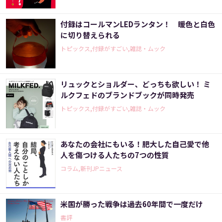
付録はコールマンLEDランタン！ 暖色と白色
に切り替えられる
トピックス,付録がすごい,雑誌・ムック
リュックとショルダー、どっちも欲しい！ ミ
ルクフェドのブランドブックが同時発売
トピックス,付録がすごい,雑誌・ムック
あなたの会社にもいる！肥大した自己愛で他
人を傷つける人たちの7つの性質
コラム,新刊JPニュース
米国が勝った戦争は過去60年間で一度だけ
書評