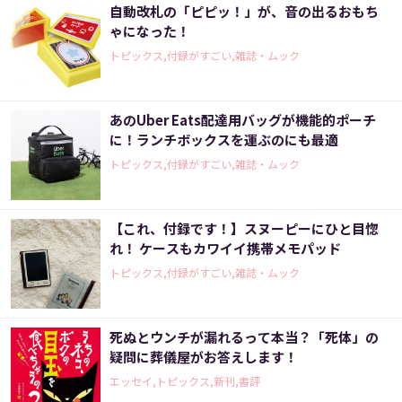
自動改札の「ピピッ！」が、音の出るおもち
ゃになった！
トピックス,付録がすごい,雑誌・ムック
あのUber Eats配達用バッグが機能的ポーチ
に！ランチボックスを運ぶのにも最適
トピックス,付録がすごい,雑誌・ムック
【これ、付録です！】スヌーピーにひと目惚
れ！ ケースもカワイイ携帯メモパッド
トピックス,付録がすごい,雑誌・ムック
死ぬとウンチが漏れるって本当？「死体」の
疑問に葬儀屋がお答えします！
エッセイ,トピックス,新刊,書評