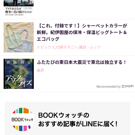
【これ、付録です！】シャーベットカラーが
新鮮。紀伊国屋の保冷・保温ビッグトート＆
エコバッグ
トピックス,付録がすごい,雑誌・ムック
ふたたびの東日本大震災で東北は独立する！
書評
Recommended by