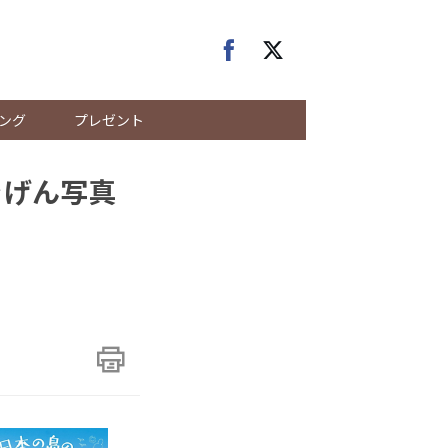
ング
プレゼント
きげん写真