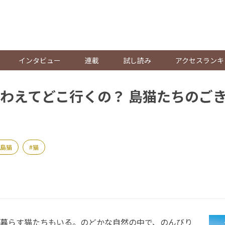
。
インタビュー
連載
試し読み
アクセスランキ
わえてどこ行くの？ 島猫たちのご
島猫
猫
暮らす猫たちもいる。のどかな自然の中で、のんびり