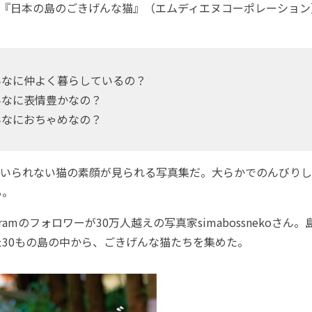
8日『日本の島のごきげんな猫』（エムディエヌコーポレーショ
んなに仲よく暮らしているの？
んなに表情豊かなの？
んなにおちゃめなの？
いられない猫の素顔が見られる写真集だ。大らかでのんびりし
る。
gramのフォロワーが30万人越えの写真家simabossnekoさん
た30もの島の中から、ごきげんな猫たちを集めた。