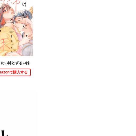
むたい姉とずるい妹
mazonで購入する