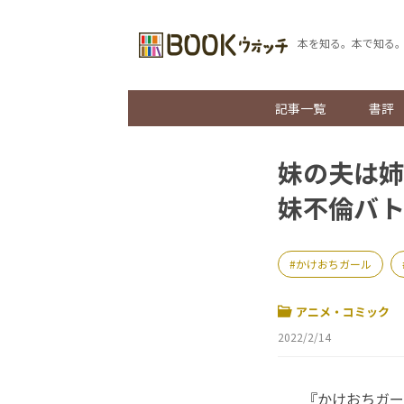
本を知る。本で知る
記事一覧
書評
妹の夫は姉
妹不倫バ
かけおちガール
アニメ・コミック
2022/2/14
『かけおちガー