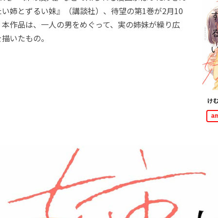
い姉とずるい妹』（講談社）、待望の第1巻が2月10
。本作品は、一人の男をめぐって、実の姉妹が繰り広
を描いたもの。
け
a