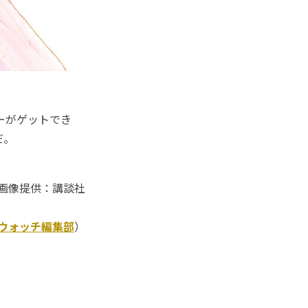
ーがゲットでき
だ。
画像提供：講談社
Kウォッチ編集部
）