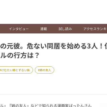
。
インタビュー
連載
試し読み
アクセスランキ
の元彼。危ない同居を始める3人！
トルの行方は？
けむたい姉とずるい妹
姉の友人
ル』『姉の友人』などで知られる漫画家ばったんさん