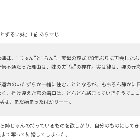
とずるい妹』1巻 あらすじ
姉妹、"じゅん"と"らん"。実母の葬式で8年ぶりに再会した
音信不通だった理由は、妹の夫"律"の存在。実は律は、姉の元
が運命のいたずらか一緒に住むこととなるが、もちろん静かに
く、掛け違えた恋の歯車は、どんどん絡まっていきそうで......
生活は、まだ始まったばかりーー。
ら姉じゅんの持っているものを欲しがり、自分のものにしてき
氏まで奪って結婚してしまった。