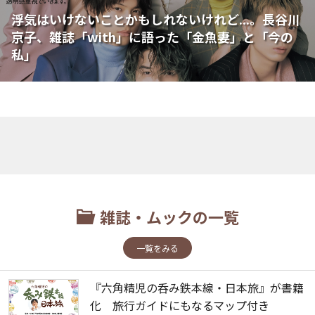
浮気はいけないことかもしれないけれど...。長谷川
京子、雑誌「with」に語った「金魚妻」と「今の
私」
雑誌・ムックの一覧
一覧をみる
『六角精児の呑み鉄本線・日本旅』が書籍
化 旅行ガイドにもなるマップ付き