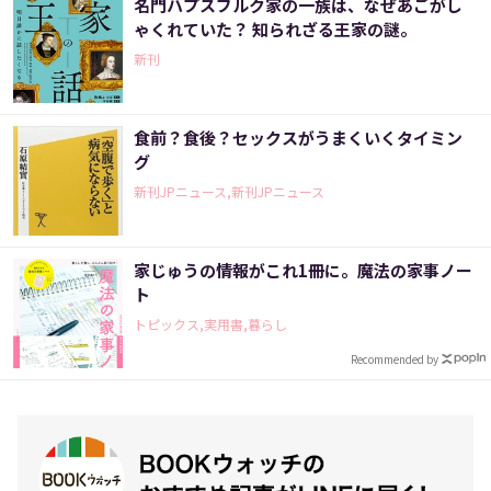
名門ハプスブルク家の一族は、なぜあごがし
ゃくれていた？ 知られざる王家の謎。
新刊
食前？食後？セックスがうまくいくタイミン
グ
新刊JPニュース,新刊JPニュース
家じゅうの情報がこれ1冊に。魔法の家事ノー
ト
トピックス,実用書,暮らし
Recommended by