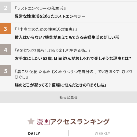
2
ラストエンペラーの私生活
異常な性生活を送ったラストエンペラー
3
『中高年のための性生活の知恵』
挿入はいらない?機能が衰えてもできる夫婦生活の新しい形
4
60代ひとり暮らし明るく楽しむ生きる術。
お手本にしたい62歳。Mimiさんがおしゃれで楽しそうな理由とは?
5
肩こり 便秘 たるみ むくみ うつうつを自分の手でときほぐす! ひとり
ほぐし
腸のどこが凝ってる? 便秘に悩んだときの「ほぐし技」
もっと見る
漫画
アクセスランキング
DAILY
WEEKLY