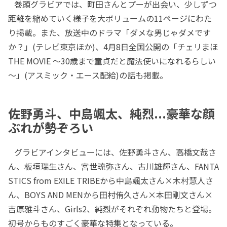
巻頭グラビアでは、町田さんとプーが出会い、少しずつ
距離を縮めていく様子を大ボリュームの11ページにわた
り掲載。また、放送中のドラマ「ダメな男じゃダメです
か？」(テレビ東京ほか)、4月8日全国公開の「チェリまほ
THE MOVIE ～30歳まで童貞だと魔法使いになれるらしい
～」(アスミック・エース配給)の話も掲載。
佐野勇斗、中島颯太、純烈...豪華な顔
ぶれが勢ぞろい
グラビアインタビューには、佐野勇斗さん、高橋文哉さ
ん、板垣瑞生さん、宮世琉弥さん、古川雄輝さん、FANTA
STICS from EXILE TRIBEから中島颯太さん×木村慧人さ
ん、BOYS AND MENから田村侑久さん×本田剛文さん×
吉原雅斗さん、Girls2、純烈がそれぞれ動物たちと登場。
初号からものすごく豪華な特集となっている。