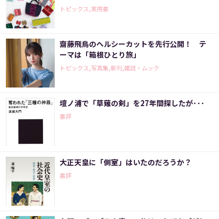
トピックス,実用書
齋藤飛鳥のヘルシーカットを先行公開！ テ
ーマは「箱根ひとり旅」
トピックス,写真集,新刊,雑誌・ムック
壇ノ浦で「草薙の剣」を27年間探したが･･･
書評
大正天皇に「側室」はいたのだろうか？
書評