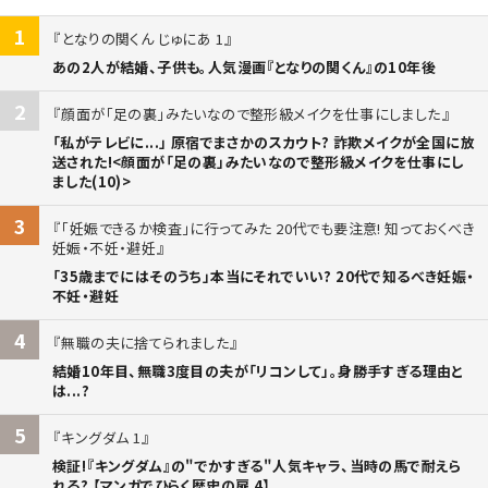
1
となりの関くん じゅにあ 1
あの2人が結婚、子供も。人気漫画『となりの関くん』の10年後
2
顔面が「足の裏」みたいなので整形級メイクを仕事にしました
「私がテレビに...」 原宿でまさかのスカウト? 詐欺メイクが全国に放
送された!<顔面が「足の裏」みたいなので整形級メイクを仕事にし
ました(10)>
3
「妊娠できるか検査」に行ってみた 20代でも要注意! 知っておくべき
妊娠・不妊・避妊
「35歳までにはそのうち」本当にそれでいい? 20代で知るべき妊娠・
不妊・避妊
4
無職の夫に捨てられました
結婚10年目、無職3度目の夫が「リコンして」。身勝手すぎる理由と
は...?
5
キングダム 1
検証!『キングダム』の"でかすぎる"人気キャラ、当時の馬で耐えら
れる? 【マンガでひらく歴史の扉 4】