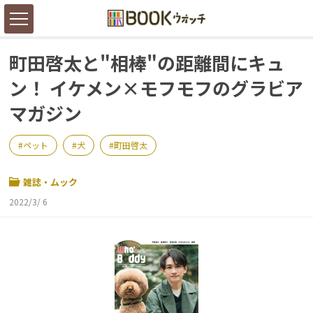
町田啓太と"相棒"の距離間にキュ
ン！ イケメン×モフモフのグラビア
マガジン
ペット
犬
町田啓太
雑誌・ムック
2022/3/ 6