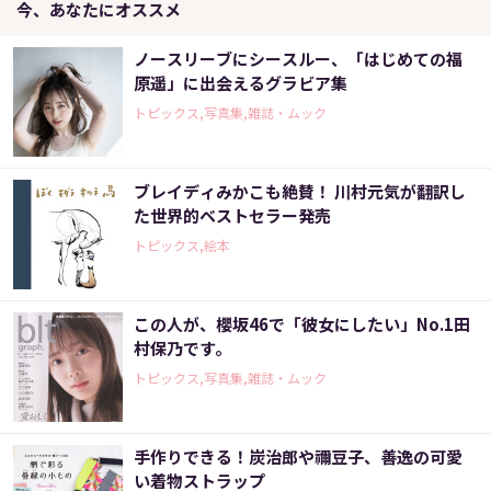
今、あなたにオススメ
ノースリーブにシースルー、「はじめての福
原遥」に出会えるグラビア集
トピックス,写真集,雑誌・ムック
ブレイディみかこも絶賛！ 川村元気が翻訳し
た世界的ベストセラー発売
トピックス,絵本
この人が、櫻坂46で「彼女にしたい」No.1田
村保乃です。
トピックス,写真集,雑誌・ムック
手作りできる！炭治郎や禰豆子、善逸の可愛
い着物ストラップ