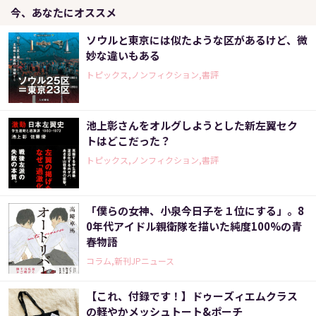
今、あなたにオススメ
ソウルと東京には似たような区があるけど、微
妙な違いもある
トピックス,ノンフィクション,書評
池上彰さんをオルグしようとした新左翼セク
トはどこだった？
トピックス,ノンフィクション,書評
「僕らの女神、小泉今日子を１位にする」。8
0年代アイドル親衛隊を描いた純度100%の青
春物語
コラム,新刊JPニュース
【これ、付録です！】ドゥーズィエムクラス
の軽やかメッシュトート&ポーチ