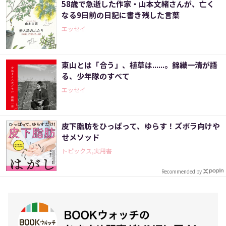
58歳で急逝した作家・山本文緒さんが、亡く
なる9日前の日記に書き残した言葉
エッセイ
東山とは「合う」、植草は......。錦織一清が語
る、少年隊のすべて
エッセイ
皮下脂肪をひっぱって、ゆらす！ズボラ向けや
せメソッド
トピックス,実用書
Recommended by