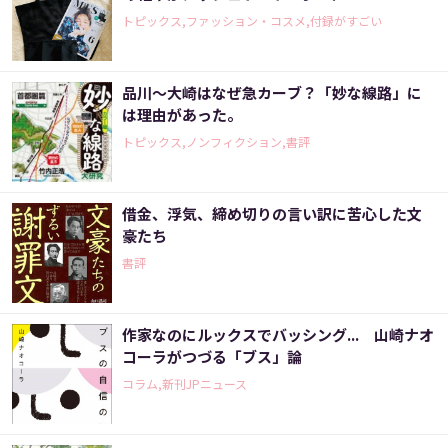
トピックス,ファッション・コスメ,付録がすごい
品川～大崎はなぜ急カーブ？「妙な線路」に
は理由があった。
トピックス,ノンフィクション,書評
借金、浮気、締め切りの言い訳に苦心した文
豪たち
書評
作家なのにルックスでバッシング... 山崎ナオ
コーラがつづる「ブス」論
コラム,新刊JPニュース