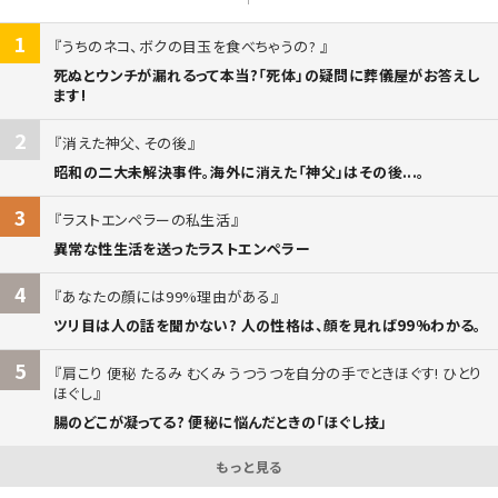
1
うちのネコ、ボクの目玉を食べちゃうの?
死ぬとウンチが漏れるって本当?「死体」の疑問に葬儀屋がお答えし
ます!
2
消えた神父、その後
昭和の二大未解決事件。海外に消えた「神父」はその後...。
3
ラストエンペラーの私生活
異常な性生活を送ったラストエンペラー
4
あなたの顔には99%理由がある
ツリ目は人の話を聞かない? 人の性格は、顔を見れば99%わかる。
5
肩こり 便秘 たるみ むくみ うつうつを自分の手でときほぐす! ひとり
ほぐし
腸のどこが凝ってる? 便秘に悩んだときの「ほぐし技」
もっと見る