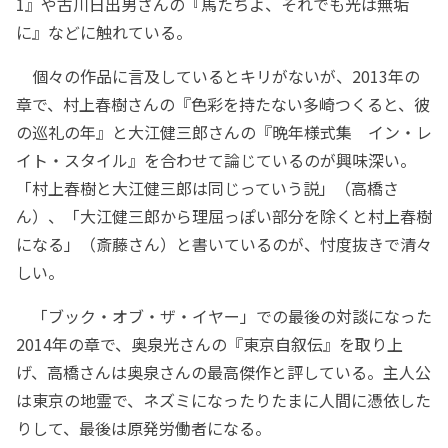
1』や古川日出男さんの『馬たちよ、それでも光は無垢
に』などに触れている。
個々の作品に言及しているとキリがないが、2013年の
章で、村上春樹さんの『色彩を持たない多崎つくると、彼
の巡礼の年』と大江健三郎さんの『晩年様式集 イン・レ
イト・スタイル』を合わせて論じているのが興味深い。
「村上春樹と大江健三郎は同じっていう説」（高橋さ
ん）、「大江健三郎から理屈っぽい部分を除くと村上春樹
になる」（斎藤さん）と書いているのが、忖度抜きで清々
しい。
「ブック・オブ・ザ・イヤー」での最後の対談になった
2014年の章で、奥泉光さんの『東京自叙伝』を取り上
げ、高橋さんは奥泉さんの最高傑作と評している。主人公
は東京の地霊で、ネズミになったりたまに人間に憑依した
りして、最後は原発労働者になる。