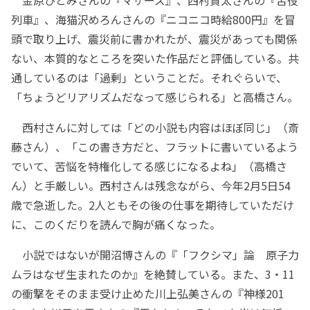
金原ひとみさんの『マザーズ』、西村賢太さんの『苦役
列車』、海猫沢めろんさんの『ニコニコ時給800円』を冒
頭で取り上げ、震災前に書かれたが、震災があっても関係
ない、本質的なところを突いた作品だと評価している。共
通しているのは「過剰」ということだ。それぐらいで、
「ちょうどリアリズムだなって感じられる」と高橋さん。
西村さんに対しては「どの小説も内容はほぼ同じ」（斎
藤さん）、「この書き方だと、フラットに書いているよう
でいて、苦悩を特権化してる感じになるよね」（高橋さ
ん）と手厳しい。西村さんは残念ながら、今年2月5日54
歳で急逝した。2人ともその後の仕事を期待していただけ
に、このくだりを読んで胸が痛くなった。
小説ではないが開沼博さんの『「フクシマ」論 原子力
ムラはなぜ生まれたのか』を絶賛している。また、3・11
の衝撃をそのまま受け止めた川上弘美さんの『神様201