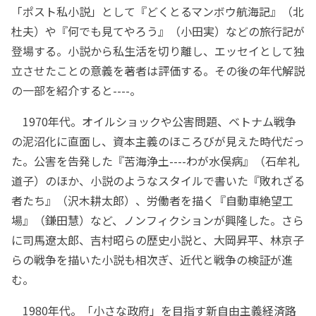
「ポスト私小説」として『どくとるマンボウ航海記』（北
杜夫）や『何でも見てやろう』（小田実）などの旅行記が
登場する。小説から私生活を切り離し、エッセイとして独
立させたことの意義を著者は評価する。その後の年代解説
の一部を紹介すると----。
1970年代。オイルショックや公害問題、ベトナム戦争
の泥沼化に直面し、資本主義のほころびが見えた時代だっ
た。公害を告発した『苦海浄土----わが水俣病』（石牟礼
道子）のほか、小説のようなスタイルで書いた『敗れざる
者たち』（沢木耕太郎）、労働者を描く『自動車絶望工
場』（鎌田慧）など、ノンフィクションが興隆した。さら
に司馬遼太郎、吉村昭らの歴史小説と、大岡昇平、林京子
らの戦争を描いた小説も相次ぎ、近代と戦争の検証が進
む。
1980年代。「小さな政府」を目指す新自由主義経済路