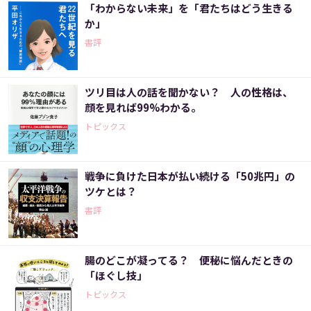
「わからない未来」を「君たちはどう生きる
か」
書評
ツリ目は人の話を聞かない？ 人の性格は、
顔を見れば99%わかる。
トピックス
戦争に負けた日本が払い続ける「50兆円」の
ツケとは？
書評
腸のどこが凝ってる？ 便秘に悩んだときの
「ほぐし技」
トピックス