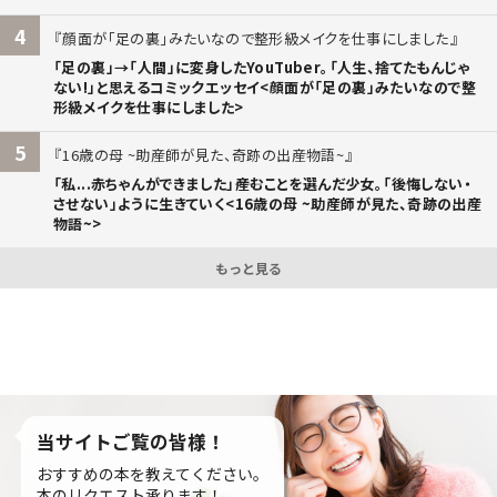
4
顔面が「足の裏」みたいなので整形級メイクを仕事にしました
「足の裏」→「人間」に変身したYouTuber。「人生、捨てたもんじゃ
ない!」と思えるコミックエッセイ<顔面が「足の裏」みたいなので整
形級メイクを仕事にしました>
5
16歳の母 ~助産師が見た、奇跡の出産物語~
「私...赤ちゃんができました」――産むことを選んだ少女。「後悔しない・
させない」ように生きていく<16歳の母 ~助産師が見た、奇跡の出産
物語~>
もっと見る
当サイトご覧の皆様！
おすすめの本を教えてください。
本のリクエスト承ります！