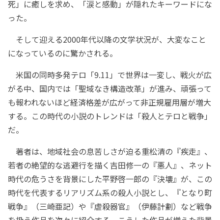
死」に癒しを求め、「涙と感動」が隠れたキーワードにな
った。
そして迎える2000年代以降の文学状況が、大変なこと
になっているのに驚かされる。
米国の同時多発テロ「9.11」で世界は一変し、戦火が広
がる中、国内では「聖域なき構造改革」が進み、頑張って
も報われないほど経済格差が広がって非正規雇用層が増大
する。この時代の小説のトレンドは「殺人とテロと戦争」
だ。
著者は、地域社会の息苦しさが迫る重松清の『疾走』、
若者の絶望的な逃避行を描く吉田修一の『悪人』、ネット
時代の危うさを背景にした平野啓一郎の『決壊』が、この
時代を代表するリアリズム系の殺人小説とし、『となり町
戦争』（三崎亜記）や『虐殺器官』（伊藤計劃）など戦争
を扱う作品を次々に紹介する。こうした作品が増えた背景