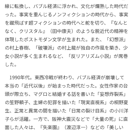
線に転換し、バブル経済に浮かれ、文化が爛熟した時代だ
った。事実を重んじるノンフィクションの時代から、事実
を蹴飛ばす超フィクションの時代へと舵を切り、『なんと
なく、クリスタル』（田中康夫）のような脱近代の精神を
体現したポストモダン文学が生まれた。また、「幻想派」
の村上春樹、「破壊派」の村上龍が独自の作風を築き、少
女小説が多く生まれるなど、「反リアリズム小説」が席巻
した。
1990年代。東西冷戦が終わり、バブル経済が崩壊して
本当の「近代以後」が始まった時代だった。女性作家の台
頭が際立ち、マグロと結婚する話を書いた「妄想炸裂系」
の笙野頼子、主婦の犯罪を描いた「現実直視系」の桐野夏
生、正常と異常の間を描いた「日常の裂け目系」の小川洋
子らが活躍。一方で、阪神大震災などで「大量の死」に直
面した人々は、『失楽園』（渡辺淳一）などの「美しい