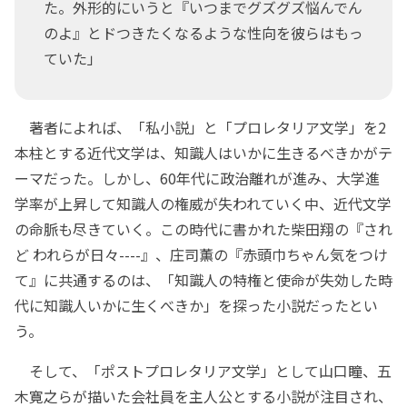
た。外形的にいうと『いつまでグズグズ悩んでん
のよ』とドつきたくなるような性向を彼らはもっ
ていた」
著者によれば、「私小説」と「プロレタリア文学」を2
本柱とする近代文学は、知識人はいかに生きるべきかがテ
ーマだった。しかし、60年代に政治離れが進み、大学進
学率が上昇して知識人の権威が失われていく中、近代文学
の命脈も尽きていく。この時代に書かれた柴田翔の『され
ど われらが日々----』、庄司薫の『赤頭巾ちゃん気をつけ
て』に共通するのは、「知識人の特権と使命が失効した時
代に知識人いかに生くべきか」を探った小説だったとい
う。
そして、「ポストプロレタリア文学」として山口瞳、五
木寛之らが描いた会社員を主人公とする小説が注目され、