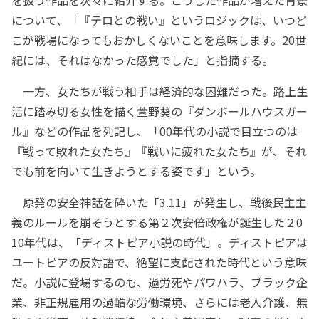
について、「『テロとの戦い』というロジックは、いつど
こが戦場になってもおかしくないことを意味します。20世
紀には、それはなかった感覚でした」と指摘する。
一方、女たちが戦う相手は経済的な困難だった。路上生
活に踏み切る女性を描く萱野葵の『ダンボールハウスガー
ル』などの作品を列記し、「00年代の小説で目立つのは
『戦って敗れた女たち』『戦いに疲れた女たち』が、それ
でも前を向いて生きようとする姿です」という。
原発の安全神話を砕いた「3.11」が発生し、戦後民主主
義のルールを崩そうとする第２次安倍政権が誕生した２0
10年代は、「ディストピア小説の時代」。ディストピアは
ユートピアの反対語で、絶望に支配された時代という意味
だ。小説に登場するのも、過労死やパワハラ、ブラック企
業、非正規雇用の過酷な労働環境、さらには老人介護、無