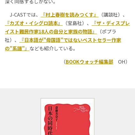
深く同感するしかない。
J-CASTでは、
『村上春樹を読みつくす』
（講談社）、
『カズオ・イシグロ読本』
（宝島社）、
『ザ・ディスプレ
イスト――難民作家18人の自分と家族の物語』
（ポプラ
社）、
『日本語が"母国語"ではないベストセラー作家
の"系譜"』
なども紹介している。
（
BOOKウォッチ編集部
OH）