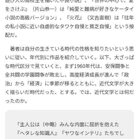
をさけぶ』（片山恭一）は「純愛と難病が好きなケータイ
小説の高級バージョン」、『火花』（又吉直樹）は「往年
の私小説に近い自虐的なタワケ自慢と貧乏自慢」という按
配だ。
著者は自分の生きている時代の性格を知りたいという思
いに従い、年代別に作品を紹介していく。以下、大ざっぱ
な時代区分で見ていくと、まず1960年代は、安保闘争と
全共闘の学園闘争が敗北し、高度経済成長が進んで「政
治」から「経済」に季節が移るとともに、近代文学が大き
く揺らいだ時代だった、とする。では、近代文学とは何だ
ったのか。
「主人公は（中略）みんな内面に屈折を抱えた
『へタレな知識人』『ヤワなインテリ』たちでし