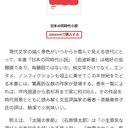
日本の同時代小説
amazonで購入する
現代文学の描く景色がいつからか霞んで見える世代にと
って、本書『日本の同時代小説』（岩波新書）は格好の虫
眼鏡であり、鳥瞰図ではないか。純文学だけでなく、エン
タメ、ノンフィクションも俎上に乗せてこの半世紀をたど
る本書には、驚異的な数の作家が登場する。巻末一覧によ
れば、坪内逍遥から若杉冽まで実に約350人。その作品を
時代背景とともに読み解く文芸評論家の著者・斎藤美奈子
氏の評は、簡潔で小気味いい。
例えば、『太陽の季節』（石原慎太郎）は「小生意気な
遊び人の高校生を描いた不良小説」、『世界の中心で、愛