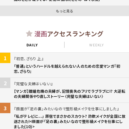
もっと見る
漫画
アクセスランキング
DAILY
WEEKLY
1
初恋、ざらり 上
「普通」というハードルを越えられない人のための恋愛マンガ『初
恋、ざらり』
2
完璧な夫婦はいない
【マンガ】離婚危機の夫婦が、記憶喪失のフリでラブラブに!? 大逆転
の夫婦関係やり直しストーリー〈完璧な夫婦はいない〉
3
顔面が「足の裏」みたいなので整形級メイクを仕事にしました
「私がテレビに...」 原宿でまさかのスカウト? 詐欺メイクが全国に放
送された!<顔面が「足の裏」みたいなので整形級メイクを仕事にし
ました(10)>