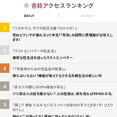
書籍
アクセスランキング
DAILY
WEEKLY
1
うちのネコ、ボクの目玉を食べちゃうの?
死ぬとウンチが漏れるって本当?「死体」の疑問に葬儀屋がお答えし
ます!
2
ラストエンペラーの私生活
異常な性生活を送ったラストエンペラー
3
『中高年のための性生活の知恵』
挿入はいらない?機能が衰えてもできる夫婦生活の新しい形
4
あなたの顔には99%理由がある
ツリ目は人の話を聞かない? 人の性格は、顔を見れば99%わかる。
5
肩こり 便秘 たるみ むくみ うつうつを自分の手でときほぐす! ひとり
ほぐし
腸のどこが凝ってる? 便秘に悩んだときの「ほぐし技」