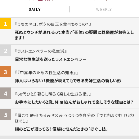
DAILY
WEEKLY
1
うちのネコ、ボクの目玉を食べちゃうの?
死ぬとウンチが漏れるって本当?「死体」の疑問に葬儀屋がお答えし
ます!
2
ラストエンペラーの私生活
異常な性生活を送ったラストエンペラー
3
『中高年のための性生活の知恵』
挿入はいらない?機能が衰えてもできる夫婦生活の新しい形
4
60代ひとり暮らし明るく楽しむ生きる術。
お手本にしたい62歳。Mimiさんがおしゃれで楽しそうな理由とは?
5
肩こり 便秘 たるみ むくみ うつうつを自分の手でときほぐす! ひとり
ほぐし
腸のどこが凝ってる? 便秘に悩んだときの「ほぐし技」