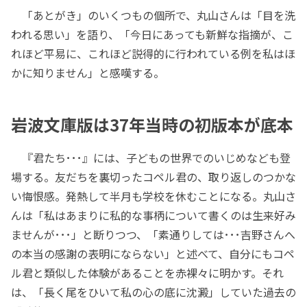
「あとがき」のいくつもの個所で、丸山さんは「目を洗
われる思い」を語り、「今日にあっても新鮮な指摘が、こ
れほど平易に、これほど説得的に行われている例を私はほ
かに知りません」と感嘆する。
岩波文庫版は37年当時の初版本が底本
『君たち･･･』には、子どもの世界でのいじめなども登
場する。友だちを裏切ったコペル君の、取り返しのつかな
い悔恨感。発熱して半月も学校を休むことになる。丸山さ
んは「私はあまりに私的な事柄について書くのは生来好み
ませんが･･･」と断りつつ、「素通りしては･･･吉野さんへ
の本当の感謝の表明にならない」と述べて、自分にもコペ
ル君と類似した体験があることを赤裸々に明かす。それ
は、「長く尾をひいて私の心の底に沈澱」していた過去の