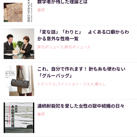
数学者が残した理論とは
書評
「変な話」「わりと」 よくある口癖からわ
かる意外な性格一覧
新刊JPニュース,新刊JPニュース
これ、自分で作れます！ 針も糸も使わない
「グルーバッグ」
トピックス,ファッション・コスメ,暮らし
連続射殺犯を愛した女性の獄中結婚の日々
書評