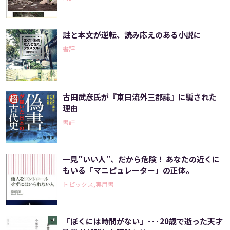
註と本文が逆転、読み応えのある小説に
書評
古田武彦氏が『東日流外三郡誌』に騙された
理由
書評
一見″いい人″、だから危険！ あなたの近くに
もいる「マニピュレーター」の正体。
トピックス,実用書
「ぼくには時間がない」･･･20歳で逝った天才