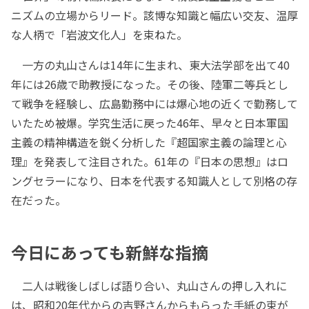
ニズムの立場からリード。該博な知識と幅広い交友、温厚
な人柄で「岩波文化人」を束ねた。
一方の丸山さんは14年に生まれ、東大法学部を出て40
年には26歳で助教授になった。その後、陸軍二等兵とし
て戦争を経験し、広島勤務中には爆心地の近くで勤務して
いたため被爆。学究生活に戻った46年、早々と日本軍国
主義の精神構造を鋭く分析した『超国家主義の論理と心
理』を発表して注目された。61年の『日本の思想』はロ
ングセラーになり、日本を代表する知識人として別格の存
在だった。
今日にあっても新鮮な指摘
二人は戦後しばしば語り合い、丸山さんの押し入れに
は、昭和20年代からの吉野さんからもらった手紙の束が