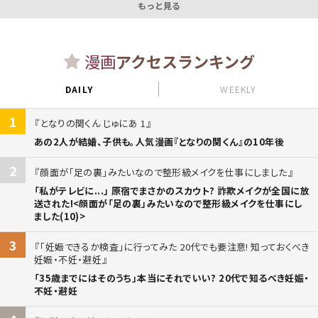
もっと見る
漫画
アクセスランキング
DAILY
WEEKLY
1
となりの関くん じゅにあ 1
あの2人が結婚、子供も。人気漫画『となりの関くん』の10年後
2
顔面が「足の裏」みたいなので整形級メイクを仕事にしました
「私がテレビに...」 原宿でまさかのスカウト? 詐欺メイクが全国に放
送された!<顔面が「足の裏」みたいなので整形級メイクを仕事にし
ました(10)>
3
「妊娠できるか検査」に行ってみた 20代でも要注意! 知っておくべき
妊娠・不妊・避妊
「35歳までにはそのうち」本当にそれでいい? 20代で知るべき妊娠・
不妊・避妊