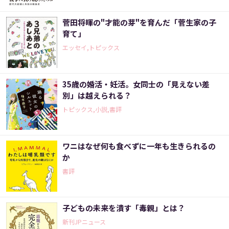
菅田将暉の"才能の芽"を育んだ「菅生家の子
育て」
エッセイ,トピックス
35歳の婚活・妊活。女同士の「見えない差
別」は越えられる？
トピックス,小説,書評
ワニはなぜ何も食べずに一年も生きられるの
か
書評
子どもの未来を潰す「毒親」とは？
新刊JPニュース