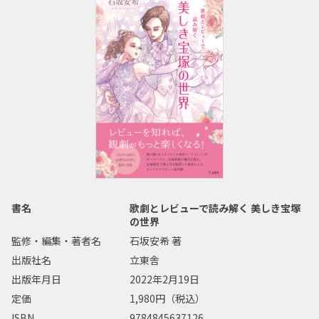
書名
歌劇とレビューで読み解く 美しき宝塚
の世界
監修・編集・著者名
石坂安希 著
出版社名
立東舎
出版年月日
2022年2月19日
定価
1,980円（税込）
ISBN
9784845637126