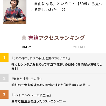
「自由になる」ということ【50歳から見つ
ける新しいわたし 2】
書籍
アクセスランキング
DAILY
WEEKLY
1
うちのネコ、ボクの目玉を食べちゃうの?
死ぬとウンチが漏れるって本当?「死体」の疑問に葬儀屋がお答えし
ます!
2
消えた神父、その後
昭和の二大未解決事件。海外に消えた「神父」はその後...。
3
ラストエンペラーの私生活
異常な性生活を送ったラストエンペラー