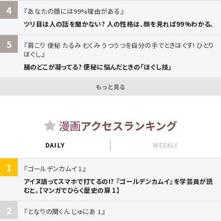
4
あなたの顔には99%理由がある
ツリ目は人の話を聞かない? 人の性格は、顔を見れば99%わかる。
5
肩こり 便秘 たるみ むくみ うつうつを自分の手でときほぐす! ひとり
ほぐし
腸のどこが凝ってる? 便秘に悩んだときの「ほぐし技」
もっと見る
漫画
アクセスランキング
DAILY
WEEKLY
1
ゴールデンカムイ 1
アイヌ語ってスマホで打てるの!? 『ゴールデンカムイ』を学芸員が読
むと。【マンガでひらく歴史の扉 1】
2
となりの関くん じゅにあ 1