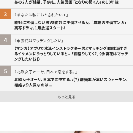
あの2人が結婚、子供も。人気漫画『となりの関くん』の10年後
3
あなたは私におとされたい 1
絶対に不倫しない男VS絶対に不倫させる女。「異端の不倫マンガ」
実写ドラマ、1月放送スタート!
4
永妻花はマッチングしたい
【マンガ】アプリで水泳インストラクター男とマッチング!肉体派すぎ
るイケメンにうっとりしていると...「雨宿りしてく?」〈永妻花はマッチ
ングしたい(2)〉
5
北欧女子オーサ、日本で恋をする。
北欧女子オーサ、日本で恋をする。:(7) 離婚率が高いスウェーデン。
結婚より人気なのは...
もっと見る