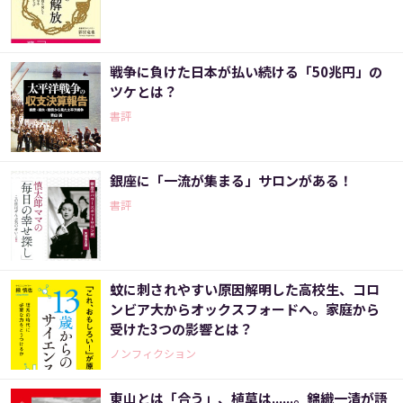
戦争に負けた日本が払い続ける「50兆円」の
ツケとは？
書評
銀座に「一流が集まる」サロンがある！
書評
蚊に刺されやすい原因解明した高校生、コロ
ンビア大からオックスフォードへ。家庭から
受けた3つの影響とは？
ノンフィクション
東山とは「合う」、植草は......。錦織一清が語