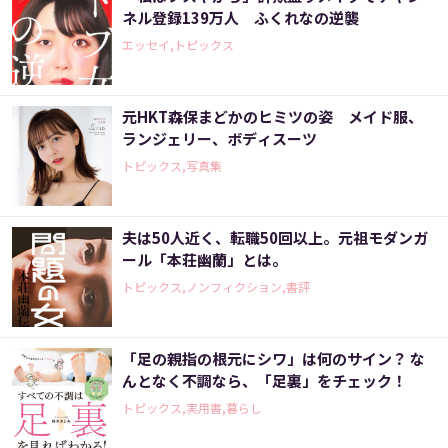
ネル登録139万人 ふくれなの逆襲
エッセイ,トピックス
元HKT森保まどかのヒミツの姿 メイド服、
ランジェリー、ボディスーツ
トピックス,写真集
夫は50人近く、転職50回以上。元祖モダンガ
ール「本荘幽蘭」とは。
トピックス,ノンフィクション,書評
「足の親指の根元にシワ」は何のサイン？ な
んとなく不調なら、「足裏」をチェック！
トピックス,実用書,暮らし