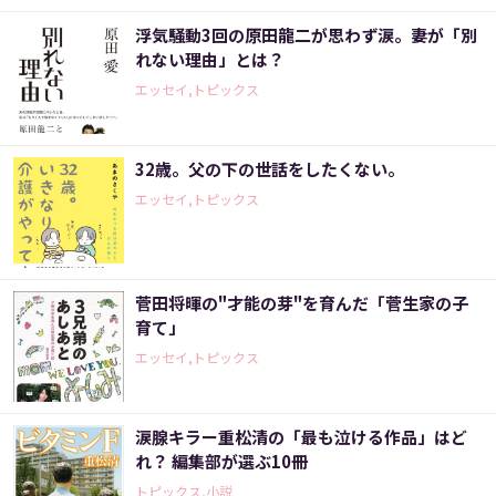
浮気騒動3回の原田龍二が思わず涙。妻が「別
れない理由」とは？
エッセイ,トピックス
32歳。父の下の世話をしたくない。
エッセイ,トピックス
菅田将暉の"才能の芽"を育んだ「菅生家の子
育て」
エッセイ,トピックス
涙腺キラー重松清の「最も泣ける作品」はど
れ？ 編集部が選ぶ10冊
トピックス,小説