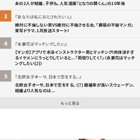
あの2人が結婚、子供も。人気漫画『となりの関くん』の10年後
3
あなたは私におとされたい 1
絶対に不倫しない男VS絶対に不倫させる女。「異端の不倫マンガ」
実写ドラマ、1月放送スタート!
4
永妻花はマッチングしたい
【マンガ】アプリで水泳インストラクター男とマッチング!肉体派すぎ
るイケメンにうっとりしていると...「雨宿りしてく?」〈永妻花はマッチ
ングしたい(2)〉
5
北欧女子オーサ、日本で恋をする。
北欧女子オーサ、日本で恋をする。:(7) 離婚率が高いスウェーデン。
結婚より人気なのは...
もっと見る