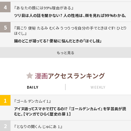
4
あなたの顔には99%理由がある
ツリ目は人の話を聞かない? 人の性格は、顔を見れば99%わかる。
5
肩こり 便秘 たるみ むくみ うつうつを自分の手でときほぐす! ひとり
ほぐし
腸のどこが凝ってる? 便秘に悩んだときの「ほぐし技」
もっと見る
漫画
アクセスランキング
DAILY
WEEKLY
1
ゴールデンカムイ 1
アイヌ語ってスマホで打てるの!? 『ゴールデンカムイ』を学芸員が読
むと。【マンガでひらく歴史の扉 1】
2
となりの関くん じゅにあ 1