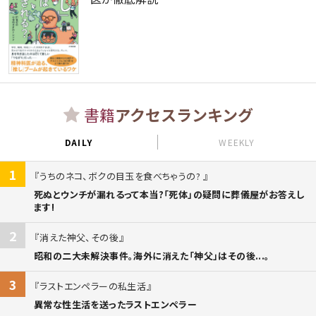
書籍
アクセスランキング
DAILY
WEEKLY
1
うちのネコ、ボクの目玉を食べちゃうの?
死ぬとウンチが漏れるって本当?「死体」の疑問に葬儀屋がお答えし
ます!
2
消えた神父、その後
昭和の二大未解決事件。海外に消えた「神父」はその後...。
3
ラストエンペラーの私生活
異常な性生活を送ったラストエンペラー