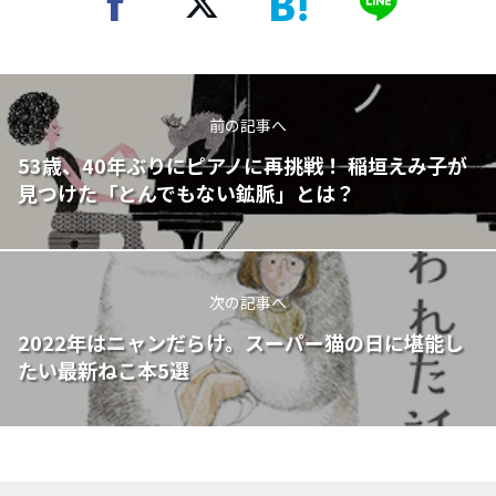
前の記事へ
53歳、40年ぶりにピアノに再挑戦！ 稲垣えみ子が
見つけた「とんでもない鉱脈」とは？
次の記事へ
2022年はニャンだらけ。スーパー猫の日に堪能し
たい最新ねこ本5選