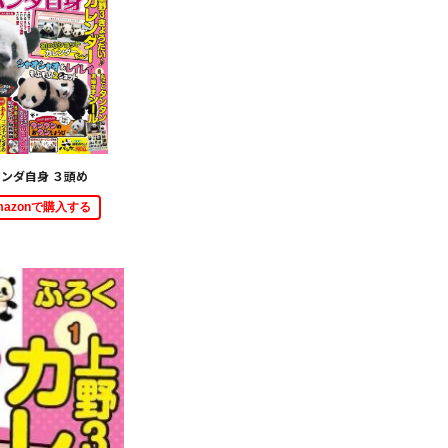
ンダ自身 ３頭め
mazonで購入する