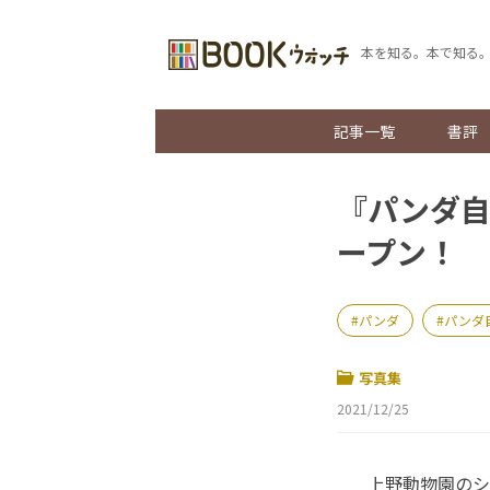
本を知る。本で知る
記事一覧
書評
『パンダ自
ープン！
パンダ
パンダ
写真集
2021/12/25
上野動物園のシ