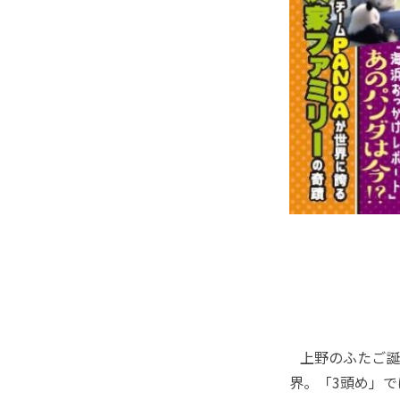
上野のふたご誕
界。「3頭め」