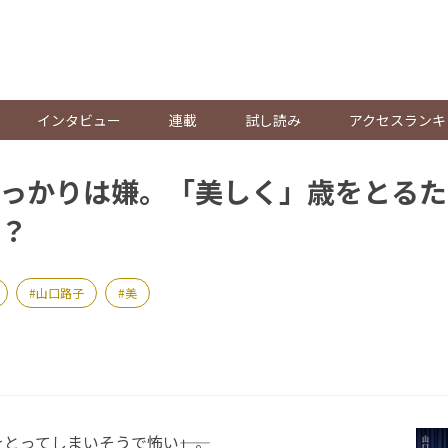
。
インタビュー
連載
試し読み
アクセスランキ
っかりは嫌。「美しく」歳をとるた
？
山口路子
美
ってしまいそうで怖い――」。