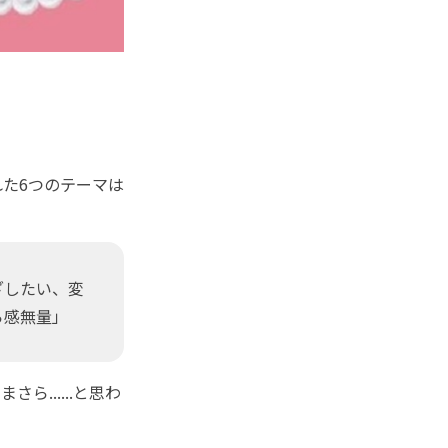
た6つのテーマは
ざしたい、変
ら感無量」
......と思わ