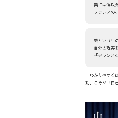
美には傷以
――フランス
美というも
自分の現実
――「フラン
わかりやすくはな
動」こそが「自