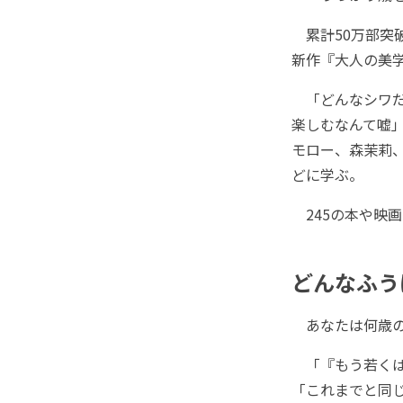
累計50万部突
新作『大人の美学
「どんなシワだ
楽しむなんて嘘」
モロー、森茉莉
どに学ぶ。
245の本や映
どんなふう
あなたは何歳の
「『もう若くは
「これまでと同