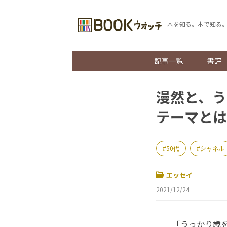
本を知る。本で知る
記事一覧
書評
漫然と、う
テーマとは
50代
シャネル
エッセイ
2021/12/24
「うっかり歳をと