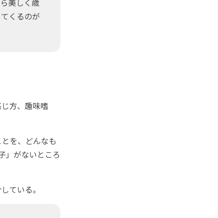
ら美しく歳
ってくるのが
感じ方、趣味嗜
ことを、どんなも
種子」がないところ
介している。