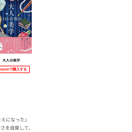
大人の美学
mazonで購入する
まえになった」
若さを自覚して、