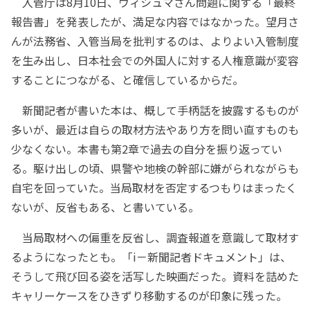
入管庁は8月10日、ウィシュマさん問題に関する「最終
報告書」を発表したが、満足な内容ではなかった。望月さ
んが法務省、入管当局を批判するのは、よりよい入管制度
を生み出し、日本社会での外国人に対する人権意識が変容
することにつながる、と確信しているからだ。
新聞記者が書いた本は、概して手柄話を披露するものが
多いが、最近は自らの取材方法やあり方を問い直すものも
少なくない。本書も第2章で過去の自分を振り返ってい
る。駆け出しの頃、県警や地検の幹部に嫌がられながらも
自宅を回っていた。当局取材を否定するつもりはまったく
ないが、反省もある、と書いている。
当局取材への偏重を反省し、調査報道を意識して取材す
るようになったとも。「i－新聞記者ドキュメント」は、
そうして飛び回る姿を活写した映画だった。資料を詰めた
キャリーケースをひきずり移動するのが印象に残った。