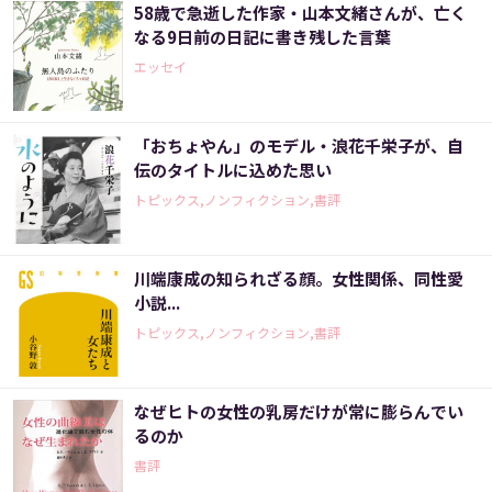
58歳で急逝した作家・山本文緒さんが、亡く
なる9日前の日記に書き残した言葉
エッセイ
「おちょやん」のモデル・浪花千栄子が、自
伝のタイトルに込めた思い
トピックス,ノンフィクション,書評
川端康成の知られざる顔。女性関係、同性愛
小説...
トピックス,ノンフィクション,書評
なぜヒトの女性の乳房だけが常に膨らんでい
るのか
書評