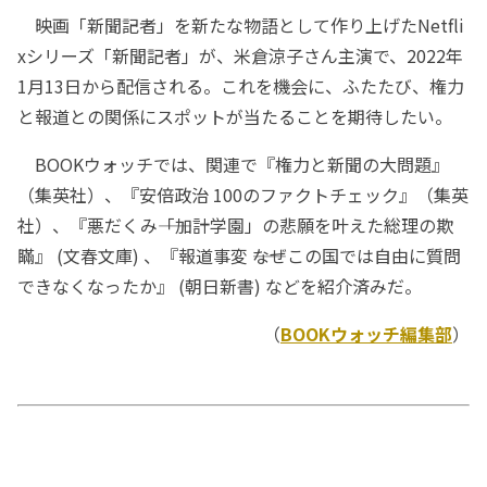
映画「新聞記者」を新たな物語として作り上げたNetfli
xシリーズ「新聞記者」が、米倉涼子さん主演で、2022年
1月13日から配信される。これを機会に、ふたたび、権力
と報道との関係にスポットが当たることを期待したい。
BOOKウォッチでは、関連で『権力と新聞の大問題』
（集英社）、『安倍政治 100のファクトチェック』（集英
社）、『悪だくみ――「加計学園」の悲願を叶えた総理の欺
瞞』 (文春文庫) 、『報道事変 ――なぜこの国では自由に質問
できなくなったか』 (朝日新書) などを紹介済みだ。
（
BOOKウォッチ編集部
）