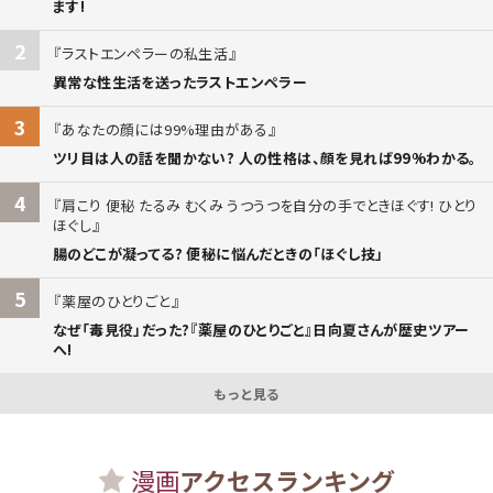
ます!
2
ラストエンペラーの私生活
異常な性生活を送ったラストエンペラー
3
あなたの顔には99%理由がある
ツリ目は人の話を聞かない? 人の性格は、顔を見れば99%わかる。
4
肩こり 便秘 たるみ むくみ うつうつを自分の手でときほぐす! ひとり
ほぐし
腸のどこが凝ってる? 便秘に悩んだときの「ほぐし技」
5
薬屋のひとりごと
なぜ「毒見役」だった?『薬屋のひとりごと』日向夏さんが歴史ツアー
へ!
もっと見る
漫画
アクセスランキング