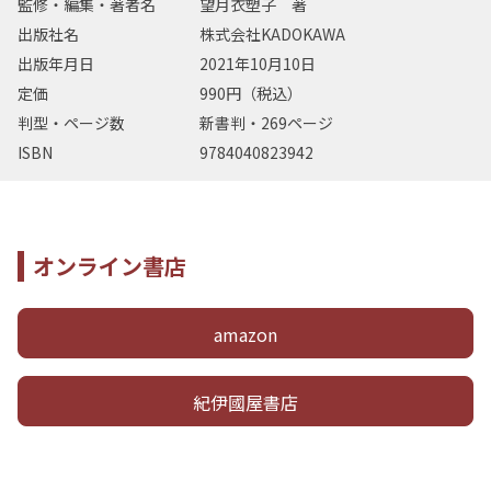
監修・編集・著者名
望月衣塑子 著
出版社名
株式会社KADOKAWA
出版年月日
2021年10月10日
定価
990円（税込）
判型・ページ数
新書判・269ページ
ISBN
9784040823942
オンライン書店
amazon
紀伊國屋書店