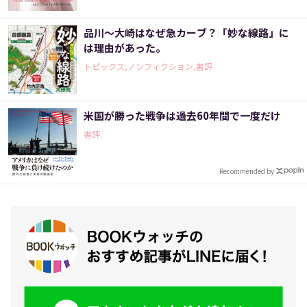
品川～大崎はなぜ急カーブ？「妙な線路」に
は理由があった。
トピックス,ノンフィクション,書評
米国が勝った戦争は過去60年間で一度だけ
書評
Recommended by