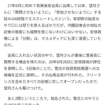
17年6月に初めて官房長官会見に出席して以来、望月さ
んに「質問させないように」「参加させないように」する
試みは6段階でエスカレートしたという。官邸側の姑息な
やり口には怒りを覚えるばかりだが、内閣記者会の他社の
記者の態度にも疑問を感じないわけにはいかない。安倍政
権による「分断」は、マスメディアにも深く浸透していた
のだ。
会見に入れない状況の中で、望月さんが最後に菅長官に
質問する機会を得たのは、20年8月28日に安倍首相が辞任
を表明した、5日後のことだ。菅氏が自民党総裁選への立
候補を正式に表明し、その出馬会見が行われた。フリーラ
ンスを含めたすべての記者に対してオープンだったので、
望月さんも駆けつけた。
あと2問というところで、指名された。菅氏とのやりと
りは5カ月ぶりだった。