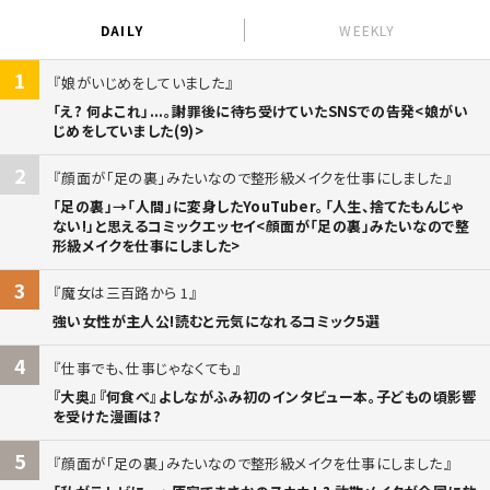
DAILY
WEEKLY
1
娘がいじめをしていました
「え? 何よこれ」...。謝罪後に待ち受けていたSNSでの告発<娘がい
じめをしていました(9)>
2
顔面が「足の裏」みたいなので整形級メイクを仕事にしました
「足の裏」→「人間」に変身したYouTuber。「人生、捨てたもんじゃ
ない!」と思えるコミックエッセイ<顔面が「足の裏」みたいなので整
形級メイクを仕事にしました>
3
魔女は三百路から 1
強い女性が主人公!読むと元気になれるコミック5選
4
仕事でも、仕事じゃなくても
『大奥』『何食べ』よしながふみ初のインタビュー本。子どもの頃影響
を受けた漫画は?
5
顔面が「足の裏」みたいなので整形級メイクを仕事にしました