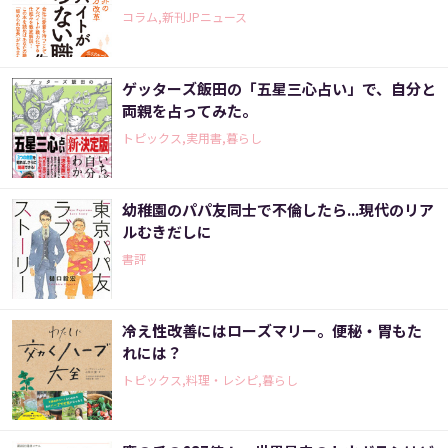
コラム,新刊JPニュース
ゲッターズ飯田の「五星三心占い」で、自分と
両親を占ってみた。
トピックス,実用書,暮らし
幼稚園のパパ友同士で不倫したら...現代のリア
ルむきだしに
書評
冷え性改善にはローズマリー。便秘・胃もた
れには？
トピックス,料理・レシピ,暮らし