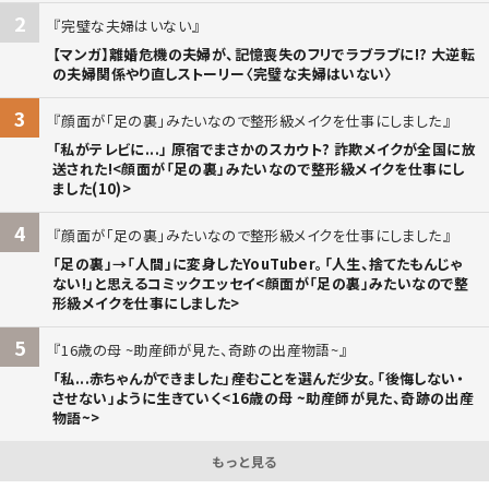
2
完璧な夫婦はいない
【マンガ】離婚危機の夫婦が、記憶喪失のフリでラブラブに!? 大逆転
の夫婦関係やり直しストーリー〈完璧な夫婦はいない〉
3
顔面が「足の裏」みたいなので整形級メイクを仕事にしました
「私がテレビに...」 原宿でまさかのスカウト? 詐欺メイクが全国に放
送された!<顔面が「足の裏」みたいなので整形級メイクを仕事にし
ました(10)>
4
顔面が「足の裏」みたいなので整形級メイクを仕事にしました
「足の裏」→「人間」に変身したYouTuber。「人生、捨てたもんじゃ
ない!」と思えるコミックエッセイ<顔面が「足の裏」みたいなので整
形級メイクを仕事にしました>
5
16歳の母 ~助産師が見た、奇跡の出産物語~
「私...赤ちゃんができました」――産むことを選んだ少女。「後悔しない・
させない」ように生きていく<16歳の母 ~助産師が見た、奇跡の出産
物語~>
もっと見る