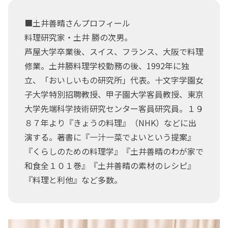
■土井善晴さんプロフィール
料理研究家・土井 勝の次男。
芦屋大学卒業後、スイス、フランス、大阪で料理
修業。土井勝料理学校勤務の後、1992年に独
立、「おいしいもの研究所」代表。十文字学園女
子大学特別招聘教授、甲子園大学客員教授、東京
大学先端科学技術研究センター客員研究員。１９
８７年より『きょうの料理』（NHK）などに出
演する。著書に『一汁一菜でよいという提案』
『くらしのための料理学』『土井善晴のわが家で
和食全１０１巻』『土井善晴の素材のレシピ』
『料理と利他』など多数。