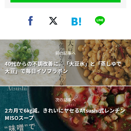
前の記事へ
40代からの不調改善に。「大豆氷」と「蒸しゆで
大豆」で毎日イソフラボン
次の記事へ
2カ月で6㎏減。きれいにヤセるAtsushi式レンチン
MISOスープ