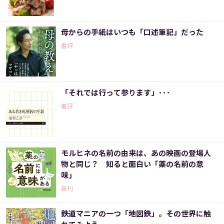
母からの手紙はいつも「口述筆記」だった
書評
「それでは行って参ります」･･･
書評
モルヒネの名前の由来は、あの映画の登場人
物と同じ？ 知ると面白い「薬の名前の意
味」
新刊
鉄道マニアの一つ「地図鉄」。その世界に触