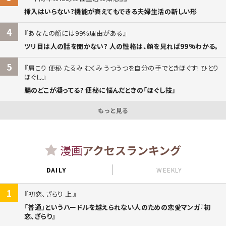
挿入はいらない?機能が衰えてもできる夫婦生活の新しい形
4
あなたの顔には99%理由がある
ツリ目は人の話を聞かない? 人の性格は、顔を見れば99%わかる。
5
肩こり 便秘 たるみ むくみ うつうつを自分の手でときほぐす! ひとり
ほぐし
腸のどこが凝ってる? 便秘に悩んだときの「ほぐし技」
もっと見る
漫画
アクセスランキング
DAILY
WEEKLY
1
初恋、ざらり 上
「普通」というハードルを越えられない人のための恋愛マンガ『初
恋、ざらり』