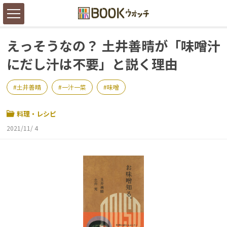
えっそうなの？ 土井善晴が「味噌汁
にだし汁は不要」と説く理由
⼟井善晴
一汁一菜
味噌
料理・レシピ
2021/11/ 4