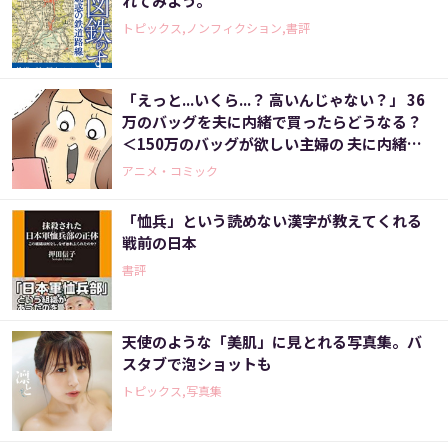
れてみよう。
トピックス,ノンフィクション,書評
「えっと...いくら...？ 高いんじゃない？」 36
万のバッグを夫に内緒で買ったらどうなる？
＜150万のバッグが欲しい主婦の 夫に内緒の
買い物日記（5）＞
アニメ・コミック
「恤兵」という読めない漢字が教えてくれる
戦前の日本
書評
天使のような「美肌」に見とれる写真集。バ
スタブで泡ショットも
トピックス,写真集